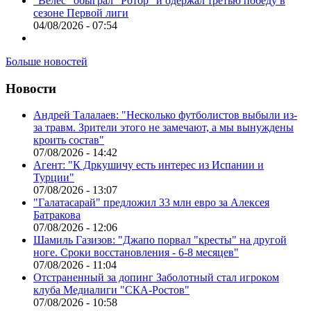
"Велес" обыграл "Ротор" и одержал третью победу в
сезоне Первой лиги
04/08/2026 - 07:54
Больше новостей
Новости
Андрей Талалаев: "Несколько футболистов выбыли из-
за травм. Зрители этого не замечают, а мы вынуждены
кроить состав"
07/08/2026 - 14:42
Агент: "К Дркушичу есть интерес из Испании и
Турции"
07/08/2026 - 13:07
"Галатасарай" предложил 33 млн евро за Алексея
Батракова
07/08/2026 - 12:06
Шамиль Газизов: "Джапо порвал "кресты" на другой
ноге. Сроки восстановления - 6-8 месяцев"
07/08/2026 - 11:04
Отстраненный за допинг Заболотный стал игроком
клуба Медиалиги "СКА-Ростов"
07/08/2026 - 10:58