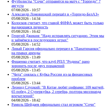
Футболисты "Сочи" отправятся на матч с "Торпедо" 7
августа
07/08/2026 - 10:57
Александр Ломовицкий перешёл в «Торпедо-БелАЗ»
05/08/2026 - 14:34
Колосков считает, что главой ФИФА может быть только
выдающаяся личность
05/08/2026 - 16:42
Георгий Джикия: "Надо исправлять ситуацию. Этим мы
и займёмся в последующих играх"
05/08/2026 - 14:52
Ливай Гарсия официально перешел в "Панатинаикос"
на правах аренды
05/08/2026 - 13:49
Фищенко считает, что клуб РПЛ "Родина" рано
хоронить после двух поражений
05/08/2026 - 13:45
"Чита" снялась с Кубка России из-за финансовых
проблем
05/08/2026 - 13:44
Леонид Слуцкий: "В Китае любят цифрами: 109 матчей,
65 побед, 2 Суперкубка, 2 серебра, полтора миллиарда
впечатлений"
04/08/2026 - 18:42
Рамиль Шейдаев официально стал игроком "Сочи"