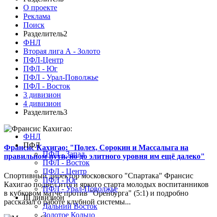
О проекте
Реклама
Поиск
Разделитель2
ФНЛ
Вторая лига А - Золото
ПФЛ-Центр
ПФЛ - Юг
ПФЛ - Урал-Поволжье
ПФЛ - Восток
3 дивизион
4 дивизион
Разделитель3
ФНЛ
ПФЛ
Франсис Кахигао: "Полех, Сорокин и Массалыга на
ПФЛ - Запад
правильном пути, но до элитного уровня им ещё далеко"
ПФЛ - Восток
ПФЛ - Центр
Спортивный директор московского "Спартака" Франсис
ПФЛ - Юг
Кахигао подвел итоги яркого старта молодых воспитанников
ПФЛ - Урал-Поволжье
в кубковом матче против "Оренбурга" (5:1) и подробно
III дивизион
рассказал о работе клубной системы...
Дальний Восток
Золотое Кольцо