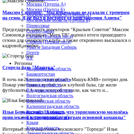
Москва (Группа А)
Москва (Группа Б)
Максим Симонов: "Мы изначально не угадали с тренером
Московская область (Группа А)
на сезон. Я не был в восторге от приглашения Адиева"
Московская область (Группа Б)
Приволжье
Председатель совета директоров "Крыльев Советов" Максим
Северо-Запад
Симонов в интервью "Матч ТВ" оценил итоги прошедшего
Сибирь (Высшая лига)
сезона для самарского клуба, а также откровенно высказался о
Сибирь (Первая лига)
кадровой ошибке...
Урал и Западная Сибирь
Центр
Юг
Регионы
Сгорела база "Машука"
Астраханская область
Башкортостан
В ночь на 26 июля пятигорский «Машук-КМВ» потерял дом.
Белгородская область
Пожар уничтожил третий этаж клубной базы, где жили
Брянская область
футболисты. А вода, которой тушили, как часто и...
Владимирская область
Волгоградская область
Воронежская область
Калининградская область
Калужская область
Илья Берковский: "Хорошо, что торпедовскую молодёжь
Краснодарский край
привлекают к тренировкам и играм основной команды"
Крым
Курская область
Интервью полузащитника московского "Торпедо" Ильи
Ленинградская область