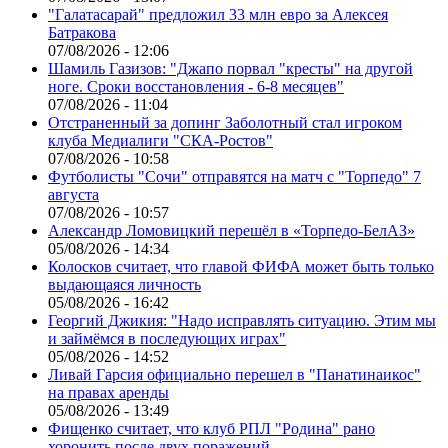
"Галатасарай" предложил 33 млн евро за Алексея
Батракова
07/08/2026 - 12:06
Шамиль Газизов: "Джапо порвал "кресты" на другой
ноге. Сроки восстановления - 6-8 месяцев"
07/08/2026 - 11:04
Отстраненный за допинг Заболотный стал игроком
клуба Медиалиги "СКА-Ростов"
07/08/2026 - 10:58
Футболисты "Сочи" отправятся на матч с "Торпедо" 7
августа
07/08/2026 - 10:57
Александр Ломовицкий перешёл в «Торпедо-БелАЗ»
05/08/2026 - 14:34
Колосков считает, что главой ФИФА может быть только
выдающаяся личность
05/08/2026 - 16:42
Георгий Джикия: "Надо исправлять ситуацию. Этим мы
и займёмся в последующих играх"
05/08/2026 - 14:52
Ливай Гарсия официально перешел в "Панатинаикос"
на правах аренды
05/08/2026 - 13:49
Фищенко считает, что клуб РПЛ "Родина" рано
хоронить после двух поражений