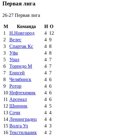
Первая лига
26-27 Первая лига
М
Команда
И
О
1
Н.Новгород
4
12
2
Велес
4
9
3
Спартак Кс
4
8
3
Уфа
4
8
5
Урал
4
7
6
Торпедо М
4
7
7
Енисей
4
7
8
Челябинск
4
6
9
Ротор
4
6
10
Нефтехимик
4
6
11
Арсенал
4
6
12
Шинник
4
5
13
Сочи
4
4
14
Ленинградец
4
4
15
Волга Ул
4
3
16
Текстильщик
4
2