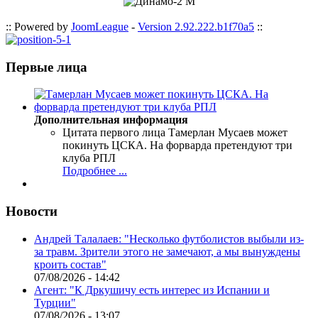
:: Powered by
JoomLeague
-
Version 2.92.222.b1f70a5
::
Первые лица
Дополнительная информация
Цитата первого лица
Тамерлан Мусаев может
покинуть ЦСКА. На форварда претендуют три
клуба РПЛ
Подробнее ...
Новости
Андрей Талалаев: "Несколько футболистов выбыли из-
за травм. Зрители этого не замечают, а мы вынуждены
кроить состав"
07/08/2026 - 14:42
Агент: "К Дркушичу есть интерес из Испании и
Турции"
07/08/2026 - 13:07