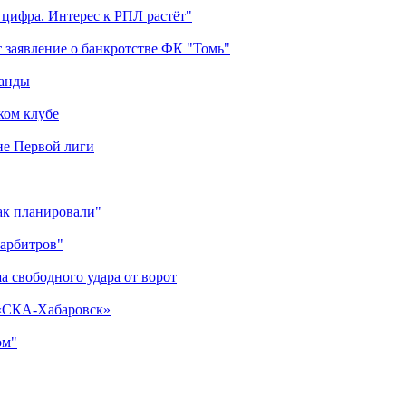
 цифра. Интерес к РПЛ растёт"
 заявление о банкротстве ФК "Томь"
манды
ком клубе
оне Первой лиги
как планировали"
 арбитров"
а свободного удара от ворот
 «СКА-Хабаровск»
ом"