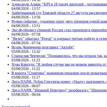
Александр Алаев: "KPI в 18 тысяч зрителей - достижимая
04/08/2026 - 13:57
Арбитражный суд Томской области 27 августа рассмотрит
04/08/2026 - 13:56
Редкое событие - удаление сразу двух тренеров одной ко
04/08/2026 - 13:51
Экс-футболист сборной России стал тренером в европейс
04/08/2026 - 07:58
"Велес" обыграл "Ротор" и одержал третью победу в сез
04/08/2026 - 07:54
Игорь Черевченко возглавил "Актобе"
03/08/2026 - 12:42
Станислав Черчесов: "Понравилось, что мы играли так, 
03/08/2026 - 11:23
Хуан Карседо: "В любом случае мы не можем зависеть от
03/08/2026 - 11:22
В ворота "Спартака" назначили пенальти после розыгрыш
03/08/2026 - 11:17
Лига ПАРИ. Дубль Секулича помог «Уралу» разгромить
03/08/2026 - 06:07
Лига ПАРИ. "Нижний Новгород" разобрался с "Шинник
03/08/2026 - 06:04
Больше новостей