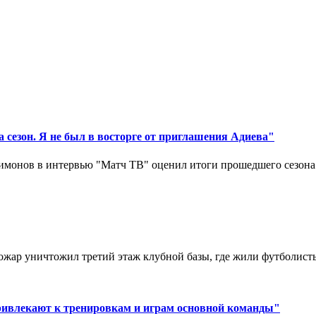
 сезон. Я не был в восторге от приглашения Адиева"
монов в интервью "Матч ТВ" оценил итоги прошедшего сезона д
ар уничтожил третий этаж клубной базы, где жили футболисты. 
ривлекают к тренировкам и играм основной команды"