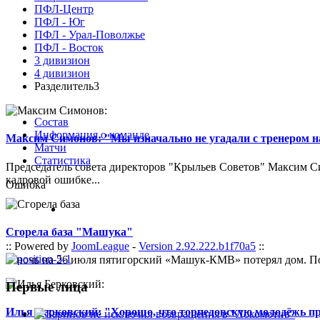
ПФЛ-Центр
ПФЛ - Юг
ПФЛ - Урал-Поволжье
ПФЛ - Восток
3 дивизион
4 дивизион
Разделитель3
Состав
Информация о команде
Максим Симонов: "Мы изначально не угадали с тренером на
Матчи
Статистика
Председатель совета директоров "Крыльев Советов" Максим Си
кадровой ошибке...
Ошибка
Сгорела база "Машука"
:: Powered by
JoomLeague
-
Version 2.92.222.b1f70a5
::
В ночь на 26 июля пятигорский «Машук-КМВ» потерял дом. Пож
Первые лица
Илья Берковский: "Хорошо, что торпедовскую молодёжь п