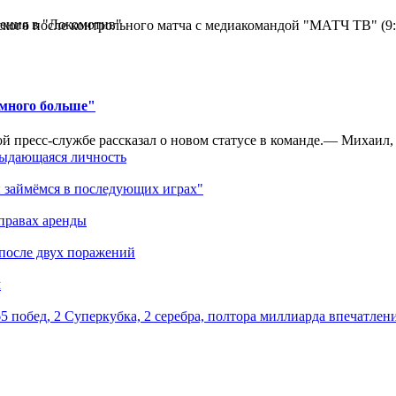
ения в "Локомотив"
кого после контрольного матча с медиакомандой "МАТЧ ТВ" (9
амного больше"
 пресс-службе рассказал о новом статусе в команде.— Михаил, к
выдающаяся личность
 займёмся в последующих играх"
правах аренды
 после двух поражений
м
5 побед, 2 Суперкубка, 2 серебра, полтора миллиарда впечатлен