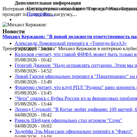
Дополнительная информация
Цитата первого лица
Баринов не исключил возвращ
Интервью полузащитника московского "Торпедо" Ильи Берковс
Подробнее ...
проходят по плану. Всю нагрузку,...
Новости
Михаил Кержаков: "В новой должности ответственность н
Александр Ломовицкий перешёл в «Торпедо-БелАЗ»
Тренер вратарей "Зенита" Михаил Кержаков в интервью клубной
05/08/2026 - 14:34
Колосков считает, что главой ФИФА может быть только 
05/08/2026 - 16:42
Георгий Джикия: "Надо исправлять ситуацию. Этим мы и
05/08/2026 - 14:52
Ливай Гарсия официально перешел в "Панатинаикос" на 
05/08/2026 - 13:49
Фищенко считает, что клуб РПЛ "Родина" рано хоронить
05/08/2026 - 13:45
"Чита" снялась с Кубка России из-за финансовых пробле
05/08/2026 - 13:44
Леонид Слуцкий: "В Китае любят цифрами: 109 матчей, 6
04/08/2026 - 18:42
Рамиль Шейдаев официально стал игроком "Сочи"
04/08/2026 - 16:02
Ходейфа Эль-Мхассани официально перешёл в "Факел"
04/08/2026 - 14:58