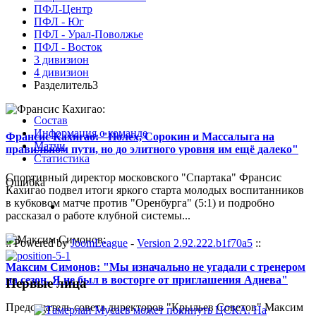
ПФЛ-Центр
ПФЛ - Юг
ПФЛ - Урал-Поволжье
ПФЛ - Восток
3 дивизион
4 дивизион
Разделитель3
Состав
Информация о команде
Франсис Кахигао: "Полех, Сорокин и Массалыга на
Матчи
правильном пути, но до элитного уровня им ещё далеко"
Статистика
Спортивный директор московского "Спартака" Франсис
Ошибка
Кахигао подвел итоги яркого старта молодых воспитанников
в кубковом матче против "Оренбурга" (5:1) и подробно
рассказал о работе клубной системы...
:: Powered by
JoomLeague
-
Version 2.92.222.b1f70a5
::
Максим Симонов: "Мы изначально не угадали с тренером
на сезон. Я не был в восторге от приглашения Адиева"
Первые лица
Председатель совета директоров "Крыльев Советов" Максим