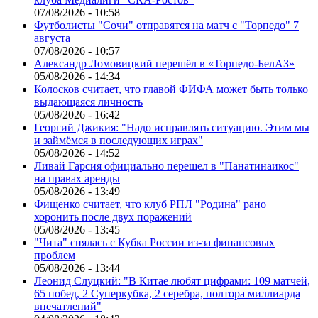
07/08/2026 - 10:58
Футболисты "Сочи" отправятся на матч с "Торпедо" 7
августа
07/08/2026 - 10:57
Александр Ломовицкий перешёл в «Торпедо-БелАЗ»
05/08/2026 - 14:34
Колосков считает, что главой ФИФА может быть только
выдающаяся личность
05/08/2026 - 16:42
Георгий Джикия: "Надо исправлять ситуацию. Этим мы
и займёмся в последующих играх"
05/08/2026 - 14:52
Ливай Гарсия официально перешел в "Панатинаикос"
на правах аренды
05/08/2026 - 13:49
Фищенко считает, что клуб РПЛ "Родина" рано
хоронить после двух поражений
05/08/2026 - 13:45
"Чита" снялась с Кубка России из-за финансовых
проблем
05/08/2026 - 13:44
Леонид Слуцкий: "В Китае любят цифрами: 109 матчей,
65 побед, 2 Суперкубка, 2 серебра, полтора миллиарда
впечатлений"