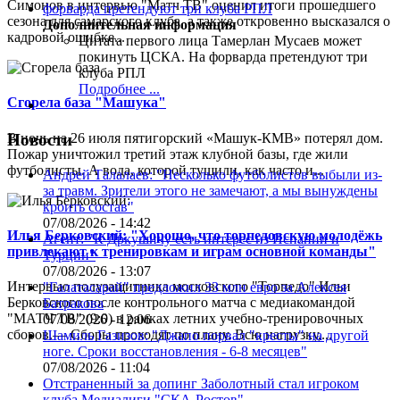
Симонов в интервью "Матч ТВ" оценил итоги прошедшего
сезона для самарского клуба, а также откровенно высказался о
Дополнительная информация
кадровой ошибке...
Цитата первого лица
Тамерлан Мусаев может
покинуть ЦСКА. На форварда претендуют три
клуба РПЛ
Подробнее ...
Сгорела база "Машука"
В ночь на 26 июля пятигорский «Машук-КМВ» потерял дом.
Новости
Пожар уничтожил третий этаж клубной базы, где жили
футболисты. А вода, которой тушили, как часто и...
Андрей Талалаев: "Несколько футболистов выбыли из-
за травм. Зрители этого не замечают, а мы вынуждены
кроить состав"
07/08/2026 - 14:42
Илья Берковский: "Хорошо, что торпедовскую молодёжь
Агент: "К Дркушичу есть интерес из Испании и
привлекают к тренировкам и играм основной команды"
Турции"
07/08/2026 - 13:07
Интервью полузащитника московского "Торпедо" Ильи
"Галатасарай" предложил 33 млн евро за Алексея
Берковского после контрольного матча с медиакомандой
Батракова
"МАТЧ ТВ" (9:0) в рамках летних учебно-тренировочных
07/08/2026 - 12:06
сборов.— Сборы проходят по плану. Всю нагрузку,...
Шамиль Газизов: "Джапо порвал "кресты" на другой
ноге. Сроки восстановления - 6-8 месяцев"
07/08/2026 - 11:04
Отстраненный за допинг Заболотный стал игроком
клуба Медиалиги "СКА-Ростов"