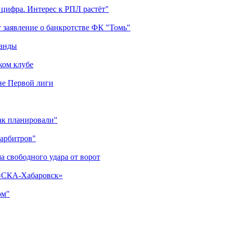
 цифра. Интерес к РПЛ растёт"
 заявление о банкротстве ФК "Томь"
манды
ком клубе
оне Первой лиги
как планировали"
 арбитров"
а свободного удара от ворот
 «СКА-Хабаровск»
ом"