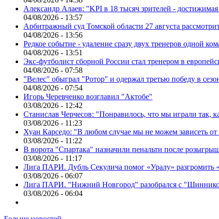
Александр Алаев: "KPI в 18 тысяч зрителей - достижимая
04/08/2026 - 13:57
Арбитражный суд Томской области 27 августа рассмотрит
04/08/2026 - 13:56
Редкое событие - удаление сразу двух тренеров одной ко
04/08/2026 - 13:51
Экс-футболист сборной России стал тренером в европейс
04/08/2026 - 07:58
"Велес" обыграл "Ротор" и одержал третью победу в сез
04/08/2026 - 07:54
Игорь Черевченко возглавил "Актобе"
03/08/2026 - 12:42
Станислав Черчесов: "Понравилось, что мы играли так, 
03/08/2026 - 11:23
Хуан Карседо: "В любом случае мы не можем зависеть от
03/08/2026 - 11:22
В ворота "Спартака" назначили пенальти после розыгрыш
03/08/2026 - 11:17
Лига ПАРИ. Дубль Секулича помог «Уралу» разгромить
03/08/2026 - 06:07
Лига ПАРИ. "Нижний Новгород" разобрался с "Шинник
03/08/2026 - 06:04
Больше новостей