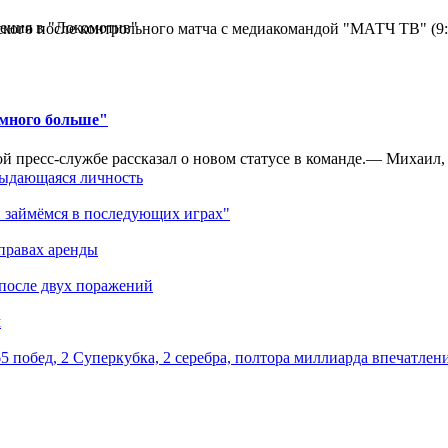
ения в "Локомотив"
кого после контрольного матча с медиакомандой "МАТЧ ТВ" (9
амного больше"
 пресс-службе рассказал о новом статусе в команде.— Михаил, к
выдающаяся личность
 займёмся в последующих играх"
правах аренды
 после двух поражений
м
5 побед, 2 Суперкубка, 2 серебра, полтора миллиарда впечатлен