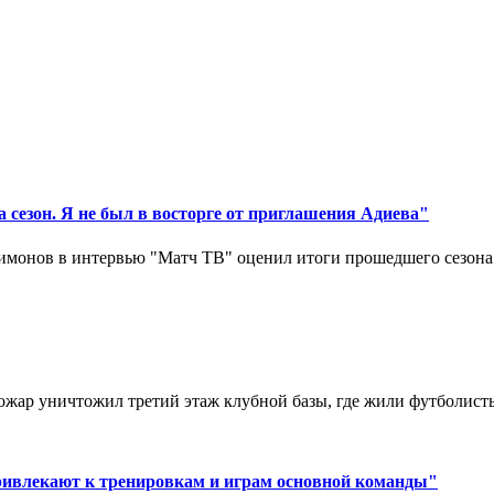
 сезон. Я не был в восторге от приглашения Адиева"
монов в интервью "Матч ТВ" оценил итоги прошедшего сезона д
ар уничтожил третий этаж клубной базы, где жили футболисты. 
ривлекают к тренировкам и играм основной команды"