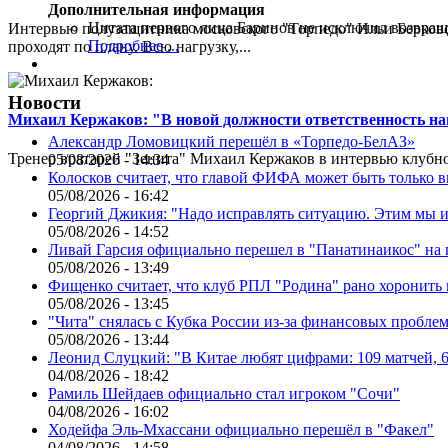
Дополнительная информация
Цитата первого лица
Баринов не исключил возвращ
Интервью полузащитника московского "Торпедо" Ильи Берковс
Подробнее ...
проходят по плану. Всю нагрузку,...
Новости
Михаил Кержаков: "В новой должности ответственность н
Александр Ломовицкий перешёл в «Торпедо-БелАЗ»
Тренер вратарей "Зенита" Михаил Кержаков в интервью клубной
05/08/2026 - 14:34
Колосков считает, что главой ФИФА может быть только 
05/08/2026 - 16:42
Георгий Джикия: "Надо исправлять ситуацию. Этим мы и
05/08/2026 - 14:52
Ливай Гарсия официально перешел в "Панатинаикос" на 
05/08/2026 - 13:49
Фищенко считает, что клуб РПЛ "Родина" рано хоронить
05/08/2026 - 13:45
"Чита" снялась с Кубка России из-за финансовых пробле
05/08/2026 - 13:44
Леонид Слуцкий: "В Китае любят цифрами: 109 матчей, 6
04/08/2026 - 18:42
Рамиль Шейдаев официально стал игроком "Сочи"
04/08/2026 - 16:02
Ходейфа Эль-Мхассани официально перешёл в "Факел"
04/08/2026 - 14:58