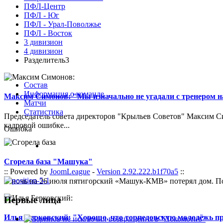
ПФЛ-Центр
ПФЛ - Юг
ПФЛ - Урал-Поволжье
ПФЛ - Восток
3 дивизион
4 дивизион
Разделитель3
Состав
Информация о команде
Максим Симонов: "Мы изначально не угадали с тренером на
Матчи
Статистика
Председатель совета директоров "Крыльев Советов" Максим Си
кадровой ошибке...
Ошибка
Сгорела база "Машука"
:: Powered by
JoomLeague
-
Version 2.92.222.b1f70a5
::
В ночь на 26 июля пятигорский «Машук-КМВ» потерял дом. Пож
Первые лица
Илья Берковский: "Хорошо, что торпедовскую молодёжь п