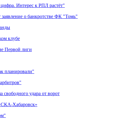
 цифра. Интерес к РПЛ растёт"
 заявление о банкротстве ФК "Томь"
манды
ком клубе
оне Первой лиги
как планировали"
 арбитров"
а свободного удара от ворот
 «СКА-Хабаровск»
ом"