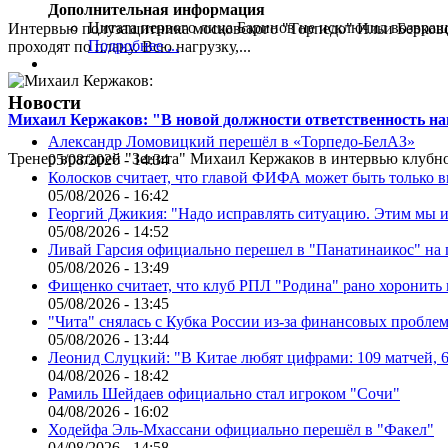
Дополнительная информация
Цитата первого лица
Баринов не исключил возвращ
Интервью полузащитника московского "Торпедо" Ильи Берковс
Подробнее ...
проходят по плану. Всю нагрузку,...
Новости
Михаил Кержаков: "В новой должности ответственность н
Александр Ломовицкий перешёл в «Торпедо-БелАЗ»
Тренер вратарей "Зенита" Михаил Кержаков в интервью клубной
05/08/2026 - 14:34
Колосков считает, что главой ФИФА может быть только 
05/08/2026 - 16:42
Георгий Джикия: "Надо исправлять ситуацию. Этим мы и
05/08/2026 - 14:52
Ливай Гарсия официально перешел в "Панатинаикос" на 
05/08/2026 - 13:49
Фищенко считает, что клуб РПЛ "Родина" рано хоронить
05/08/2026 - 13:45
"Чита" снялась с Кубка России из-за финансовых пробле
05/08/2026 - 13:44
Леонид Слуцкий: "В Китае любят цифрами: 109 матчей, 6
04/08/2026 - 18:42
Рамиль Шейдаев официально стал игроком "Сочи"
04/08/2026 - 16:02
Ходейфа Эль-Мхассани официально перешёл в "Факел"
04/08/2026 - 14:58