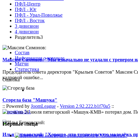
ПФЛ-Центр
ПФЛ - Юг
ПФЛ - Урал-Поволжье
ПФЛ - Восток
3 дивизион
4 дивизион
Разделитель3
Состав
Информация о команде
Максим Симонов: "Мы изначально не угадали с тренером на
Матчи
Статистика
Председатель совета директоров "Крыльев Советов" Максим Си
кадровой ошибке...
Ошибка
Сгорела база "Машука"
:: Powered by
JoomLeague
-
Version 2.92.222.b1f70a5
::
В ночь на 26 июля пятигорский «Машук-КМВ» потерял дом. Пож
Первые лица
Илья Берковский: "Хорошо, что торпедовскую молодёжь п