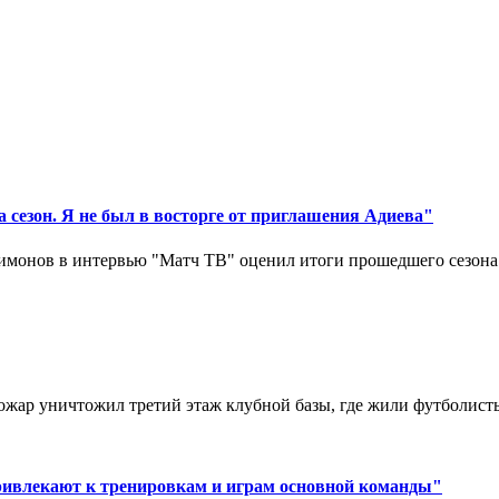
 сезон. Я не был в восторге от приглашения Адиева"
монов в интервью "Матч ТВ" оценил итоги прошедшего сезона д
ар уничтожил третий этаж клубной базы, где жили футболисты. 
ривлекают к тренировкам и играм основной команды"