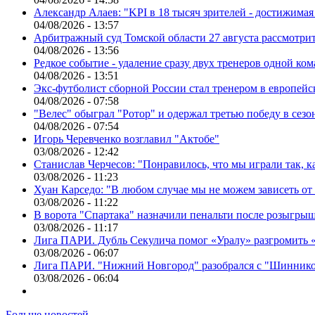
Александр Алаев: "KPI в 18 тысяч зрителей - достижимая
04/08/2026 - 13:57
Арбитражный суд Томской области 27 августа рассмотрит
04/08/2026 - 13:56
Редкое событие - удаление сразу двух тренеров одной ко
04/08/2026 - 13:51
Экс-футболист сборной России стал тренером в европейс
04/08/2026 - 07:58
"Велес" обыграл "Ротор" и одержал третью победу в сез
04/08/2026 - 07:54
Игорь Черевченко возглавил "Актобе"
03/08/2026 - 12:42
Станислав Черчесов: "Понравилось, что мы играли так, 
03/08/2026 - 11:23
Хуан Карседо: "В любом случае мы не можем зависеть от
03/08/2026 - 11:22
В ворота "Спартака" назначили пенальти после розыгрыш
03/08/2026 - 11:17
Лига ПАРИ. Дубль Секулича помог «Уралу» разгромить
03/08/2026 - 06:07
Лига ПАРИ. "Нижний Новгород" разобрался с "Шинник
03/08/2026 - 06:04
Больше новостей