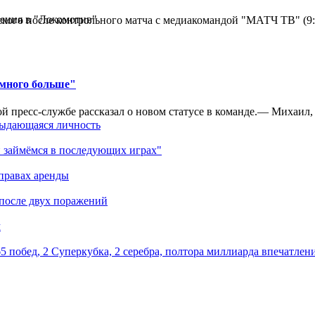
ения в "Локомотив"
кого после контрольного матча с медиакомандой "МАТЧ ТВ" (9
амного больше"
 пресс-службе рассказал о новом статусе в команде.— Михаил, к
выдающаяся личность
 займёмся в последующих играх"
правах аренды
 после двух поражений
м
5 побед, 2 Суперкубка, 2 серебра, полтора миллиарда впечатлен