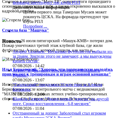
Симонов в интервью "Матч ТВ" оценил итоги прошедшего
сезона для самарского клуба, а также откровенно высказался о
Дополнительная информация
кадровой ошибке...
Цитата первого лица
Тамерлан Мусаев может
покинуть ЦСКА. На форварда претендуют три
клуба РПЛ
Подробнее ...
Сгорела база "Машука"
В ночь на 26 июля пятигорский «Машук-КМВ» потерял дом.
Новости
Пожар уничтожил третий этаж клубной базы, где жили
футболисты. А вода, которой тушили, как часто и...
Андрей Талалаев: "Несколько футболистов выбыли из-
за травм. Зрители этого не замечают, а мы вынуждены
кроить состав"
07/08/2026 - 14:42
Илья Берковский: "Хорошо, что торпедовскую молодёжь
Агент: "К Дркушичу есть интерес из Испании и
привлекают к тренировкам и играм основной команды"
Турции"
07/08/2026 - 13:07
Интервью полузащитника московского "Торпедо" Ильи
"Галатасарай" предложил 33 млн евро за Алексея
Берковского после контрольного матча с медиакомандой
Батракова
"МАТЧ ТВ" (9:0) в рамках летних учебно-тренировочных
07/08/2026 - 12:06
сборов.— Сборы проходят по плану. Всю нагрузку,...
Шамиль Газизов: "Джапо порвал "кресты" на другой
ноге. Сроки восстановления - 6-8 месяцев"
07/08/2026 - 11:04
Отстраненный за допинг Заболотный стал игроком
клуба Медиалиги "СКА-Ростов"