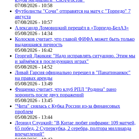
07/08/2026 - 10:58
Футболисты "Сочи" отправятся на матч с "Торпедо" 7
августа
07/08/2026 - 10:57
Александр Ломовицкий перешёл в «Торпедо-БелАЗ»
05/08/2026 - 14:34
Колосков считает, что главой ФИФА может быть только
выдающаяся личность
05/08/2026 - 16:42
Георгий Джикия: "Надо исправлять ситуацию. Этим мы
и займёмся в последующих играх"
05/08/2026 - 14:52
Ливай Гарсия официально перешел в "Панатинаикос"
на правах аренды
05/08/2026 - 13:49
Фищенко считает, что клуб РПЛ "Родина" рано
хоронить после двух поражений
05/08/2026 - 13:45
"Чита" снялась с Кубка России из-за финансовых
проблем
05/08/2026 - 13:44
Леонид Слуцкий: "В Китае любят цифрами: 109 матчей,
65 побед, 2 Суперкубка, 2 серебра, полтора миллиарда
впечатлений"