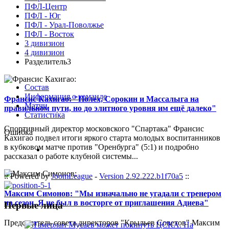
ПФЛ-Центр
ПФЛ - Юг
ПФЛ - Урал-Поволжье
ПФЛ - Восток
3 дивизион
4 дивизион
Разделитель3
Состав
Информация о команде
Франсис Кахигао: "Полех, Сорокин и Массалыга на
Матчи
правильном пути, но до элитного уровня им ещё далеко"
Статистика
Спортивный директор московского "Спартака" Франсис
Ошибка
Кахигао подвел итоги яркого старта молодых воспитанников
в кубковом матче против "Оренбурга" (5:1) и подробно
рассказал о работе клубной системы...
:: Powered by
JoomLeague
-
Version 2.92.222.b1f70a5
::
Максим Симонов: "Мы изначально не угадали с тренером
на сезон. Я не был в восторге от приглашения Адиева"
Первые лица
Председатель совета директоров "Крыльев Советов" Максим