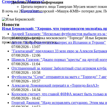
Сгорела база "Машука"
Дополнительная информация
Цитата первого лица
Тамерлан Мусаев может поки
Подробнее ...
В ночь на 26 июля пятигорский «Машук-КМВ» потерял дом. Пож
Новости
Илья Берковский: "Хорошо, что торпедовскую молодёжь п
Андрей Талалаев: "Несколько футболистов выбыли из-за 
Интервью полузащитника московского "Торпедо" Ильи Берковс
07/08/2026 - 14:42
проходят по плану. Всю нагрузку,...
Агент: "К Дркушичу есть интерес из Испании и Турции"
07/08/2026 - 13:07
"Галатасарай" предложил 33 млн евро за Алексея Батрако
07/08/2026 - 12:06
Шамиль Газизов: "Джапо порвал "кресты" на другой ноге.
07/08/2026 - 11:04
Отстраненный за допинг Заболотный стал игроком клуб
07/08/2026 - 10:58
Футболисты "Сочи" отправятся на матч с "Торпедо" 7 авг
07/08/2026 - 10:57
Александр Ломовицкий перешёл в «Торпедо-БелАЗ»
05/08/2026 - 14:34
Колосков считает, что главой ФИФА может быть только 
05/08/2026 - 16:42
Георгий Джикия: "Надо исправлять ситуацию. Этим мы и
05/08/2026 - 14:52