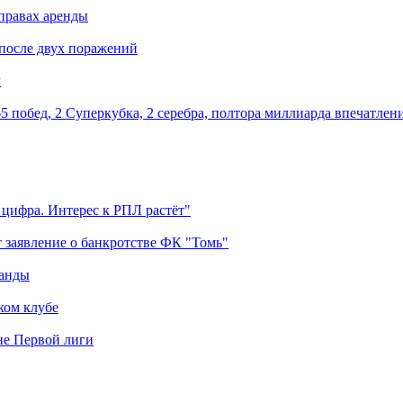
правах аренды
 после двух поражений
м
5 побед, 2 Суперкубка, 2 серебра, полтора миллиарда впечатлен
 цифра. Интерес к РПЛ растёт"
 заявление о банкротстве ФК "Томь"
манды
ком клубе
оне Первой лиги