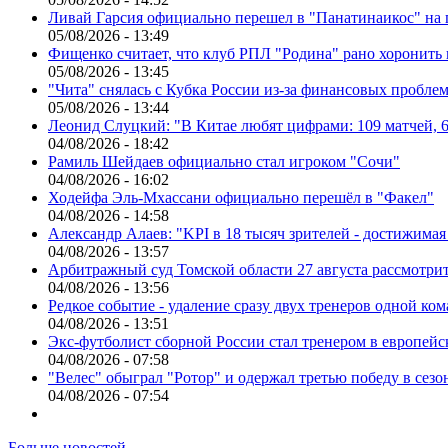
Ливай Гарсия официально перешел в "Панатинаикос" на 
05/08/2026 - 13:49
Фищенко считает, что клуб РПЛ "Родина" рано хоронить
05/08/2026 - 13:45
"Чита" снялась с Кубка России из-за финансовых пробле
05/08/2026 - 13:44
Леонид Слуцкий: "В Китае любят цифрами: 109 матчей, 6
04/08/2026 - 18:42
Рамиль Шейдаев официально стал игроком "Сочи"
04/08/2026 - 16:02
Ходейфа Эль-Мхассани официально перешёл в "Факел"
04/08/2026 - 14:58
Александр Алаев: "KPI в 18 тысяч зрителей - достижимая
04/08/2026 - 13:57
Арбитражный суд Томской области 27 августа рассмотрит
04/08/2026 - 13:56
Редкое событие - удаление сразу двух тренеров одной ко
04/08/2026 - 13:51
Экс-футболист сборной России стал тренером в европейс
04/08/2026 - 07:58
"Велес" обыграл "Ротор" и одержал третью победу в сез
04/08/2026 - 07:54
Больше новостей