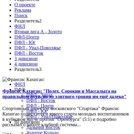
О проекте
Реклама
Поиск
Разделитель2
ФНЛ
Вторая лига А - Золото
ПФЛ-Центр
ПФЛ - Юг
ПФЛ - Урал-Поволжье
ПФЛ - Восток
3 дивизион
4 дивизион
Разделитель3
ФНЛ
ПФЛ
Франсис Кахигао: "Полех, Сорокин и Массалыга на
ПФЛ - Запад
правильном пути, но до элитного уровня им ещё далеко"
ПФЛ - Восток
ПФЛ - Центр
Спортивный директор московского "Спартака" Франсис
ПФЛ - Юг
Кахигао подвел итоги яркого старта молодых воспитанников
ПФЛ - Урал-Поволжье
в кубковом матче против "Оренбурга" (5:1) и подробно
III дивизион
рассказал о работе клубной системы...
Дальний Восток
Золотое Кольцо