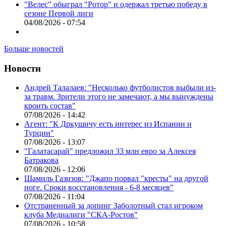
"Велес" обыграл "Ротор" и одержал третью победу в
сезоне Первой лиги
04/08/2026 - 07:54
Больше новостей
Новости
Андрей Талалаев: "Несколько футболистов выбыли из-
за травм. Зрители этого не замечают, а мы вынуждены
кроить состав"
07/08/2026 - 14:42
Агент: "К Дркушичу есть интерес из Испании и
Турции"
07/08/2026 - 13:07
"Галатасарай" предложил 33 млн евро за Алексея
Батракова
07/08/2026 - 12:06
Шамиль Газизов: "Джапо порвал "кресты" на другой
ноге. Сроки восстановления - 6-8 месяцев"
07/08/2026 - 11:04
Отстраненный за допинг Заболотный стал игроком
клуба Медиалиги "СКА-Ростов"
07/08/2026 - 10:58