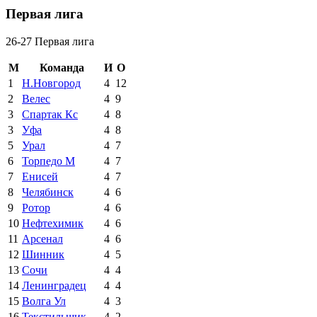
Первая лига
26-27 Первая лига
М
Команда
И
О
1
Н.Новгород
4
12
2
Велес
4
9
3
Спартак Кс
4
8
3
Уфа
4
8
5
Урал
4
7
6
Торпедо М
4
7
7
Енисей
4
7
8
Челябинск
4
6
9
Ротор
4
6
10
Нефтехимик
4
6
11
Арсенал
4
6
12
Шинник
4
5
13
Сочи
4
4
14
Ленинградец
4
4
15
Волга Ул
4
3
16
Текстильщик
4
2