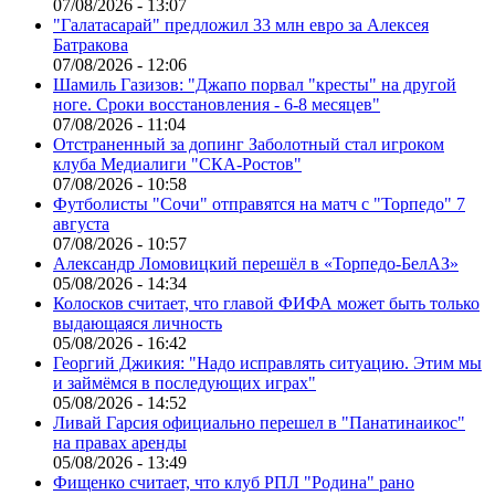
07/08/2026 - 13:07
"Галатасарай" предложил 33 млн евро за Алексея
Батракова
07/08/2026 - 12:06
Шамиль Газизов: "Джапо порвал "кресты" на другой
ноге. Сроки восстановления - 6-8 месяцев"
07/08/2026 - 11:04
Отстраненный за допинг Заболотный стал игроком
клуба Медиалиги "СКА-Ростов"
07/08/2026 - 10:58
Футболисты "Сочи" отправятся на матч с "Торпедо" 7
августа
07/08/2026 - 10:57
Александр Ломовицкий перешёл в «Торпедо-БелАЗ»
05/08/2026 - 14:34
Колосков считает, что главой ФИФА может быть только
выдающаяся личность
05/08/2026 - 16:42
Георгий Джикия: "Надо исправлять ситуацию. Этим мы
и займёмся в последующих играх"
05/08/2026 - 14:52
Ливай Гарсия официально перешел в "Панатинаикос"
на правах аренды
05/08/2026 - 13:49
Фищенко считает, что клуб РПЛ "Родина" рано