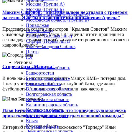
Москва (Группа А)
Москва (Группа Б)
Максим Симонов: "Мы изначально не угадали с тренером
Московская область (Группа А)
на сезон. Я не был в восторге от приглашения Адиева"
Московская область (Группа Б)
Приволжье
Председатель совета директоров "Крыльев Советов" Максим
Северо-Запад
Симонов в интервью "Матч ТВ" оценил итоги прошедшего
Сибирь (Высшая лига)
сезона для самарского клуба, а также откровенно высказался о
Сибирь (Первая лига)
кадровой ошибке...
Урал и Западная Сибирь
Центр
Юг
Регионы
Сгорела база "Машука"
Астраханская область
Башкортостан
В ночь на 26 июля пятигорский «Машук-КМВ» потерял дом.
Белгородская область
Пожар уничтожил третий этаж клубной базы, где жили
Брянская область
футболисты. А вода, которой тушили, как часто и...
Владимирская область
Волгоградская область
Воронежская область
Калининградская область
Калужская область
Илья Берковский: "Хорошо, что торпедовскую молодёжь
Краснодарский край
привлекают к тренировкам и играм основной команды"
Крым
Курская область
Интервью полузащитника московского "Торпедо" Ильи
Ленинградская область