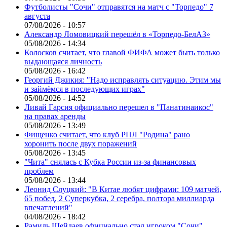
Футболисты "Сочи" отправятся на матч с "Торпедо" 7
августа
07/08/2026 - 10:57
Александр Ломовицкий перешёл в «Торпедо-БелАЗ»
05/08/2026 - 14:34
Колосков считает, что главой ФИФА может быть только
выдающаяся личность
05/08/2026 - 16:42
Георгий Джикия: "Надо исправлять ситуацию. Этим мы
и займёмся в последующих играх"
05/08/2026 - 14:52
Ливай Гарсия официально перешел в "Панатинаикос"
на правах аренды
05/08/2026 - 13:49
Фищенко считает, что клуб РПЛ "Родина" рано
хоронить после двух поражений
05/08/2026 - 13:45
"Чита" снялась с Кубка России из-за финансовых
проблем
05/08/2026 - 13:44
Леонид Слуцкий: "В Китае любят цифрами: 109 матчей,
65 побед, 2 Суперкубка, 2 серебра, полтора миллиарда
впечатлений"
04/08/2026 - 18:42
Рамиль Шейдаев официально стал игроком "Сочи"