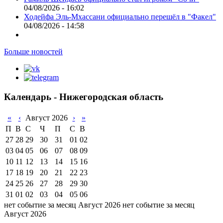
04/08/2026 - 16:02
Ходейфа Эль-Мхассани официально перешёл в "Факел"
04/08/2026 - 14:58
Больше новостей
Календарь - Нижегородская область
«
‹
Август 2026
›
»
П
В
С
Ч
П
С
В
27
28
29
30
31
01
02
03
04
05
06
07
08
09
10
11
12
13
14
15
16
17
18
19
20
21
22
23
24
25
26
27
28
29
30
31
01
02
03
04
05
06
нет событие за месяц Август 2026
нет событие за месяц
Август 2026