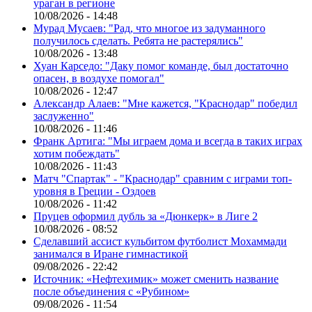
ураган в регионе
10/08/2026 - 14:48
Мурад Мусаев: "Рад, что многое из задуманного
получилось сделать. Ребята не растерялись"
10/08/2026 - 13:48
Хуан Карседо: "Даку помог команде, был достаточно
опасен, в воздухе помогал"
10/08/2026 - 12:47
Александр Алаев: "Мне кажется, "Краснодар" победил
заслуженно"
10/08/2026 - 11:46
Франк Артига: "Мы играем дома и всегда в таких играх
хотим побеждать"
10/08/2026 - 11:43
Матч "Спартак" - "Краснодар" сравним с играми топ-
уровня в Греции - Оздоев
10/08/2026 - 11:42
Пруцев оформил дубль за «Дюнкерк» в Лиге 2
10/08/2026 - 08:52
Сделавший ассист кульбитом футболист Мохаммади
занимался в Иране гимнастикой
09/08/2026 - 22:42
Источник: «Нефтехимик» может сменить название
после объединения с «Рубином»
09/08/2026 - 11:54