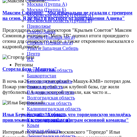
Москва (Группа А)
Москва (Группа Б)
Максим Симонов: "Мы изначально не угадали с тренером
Московская область (Группа А)
на сезон. Я не был в восторге от приглашения Адиева"
Московская область (Группа Б)
Приволжье
Председатель совета директоров "Крыльев Советов" Максим
Северо-Запад
Симонов в интервью "Матч ТВ" оценил итоги прошедшего
Сибирь (Высшая лига)
сезона для самарского клуба, а также откровенно высказался о
Сибирь (Первая лига)
кадровой ошибке...
Урал и Западная Сибирь
Центр
Юг
Регионы
Сгорела база "Машука"
Астраханская область
Башкортостан
В ночь на 26 июля пятигорский «Машук-КМВ» потерял дом.
Белгородская область
Пожар уничтожил третий этаж клубной базы, где жили
Брянская область
футболисты. А вода, которой тушили, как часто и...
Владимирская область
Волгоградская область
Воронежская область
Калининградская область
Калужская область
Илья Берковский: "Хорошо, что торпедовскую молодёжь
Краснодарский край
привлекают к тренировкам и играм основной команды"
Крым
Курская область
Интервью полузащитника московского "Торпедо" Ильи
Ленинградская область