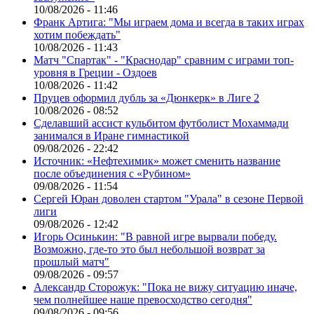
10/08/2026 - 11:46
Франк Артига: "Мы играем дома и всегда в таких играх
хотим побеждать"
10/08/2026 - 11:43
Матч "Спартак" - "Краснодар" сравним с играми топ-
уровня в Греции - Оздоев
10/08/2026 - 11:42
Пруцев оформил дубль за «Дюнкерк» в Лиге 2
10/08/2026 - 08:52
Сделавший ассист кульбитом футболист Мохаммади
занимался в Иране гимнастикой
09/08/2026 - 22:42
Источник: «Нефтехимик» может сменить название
после объединения с «Рубином»
09/08/2026 - 11:54
Сергей Юран доволен стартом "Урала" в сезоне Первой
лиги
09/08/2026 - 12:42
Игорь Осинькин: "В равной игре вырвали победу.
Возможно, где-то это был небольшой возврат за
прошлый матч"
09/08/2026 - 09:57
Александр Сторожук: "Пока не вижу ситуацию иначе,
чем полнейшее наше превосходство сегодня"
09/08/2026 - 09:56