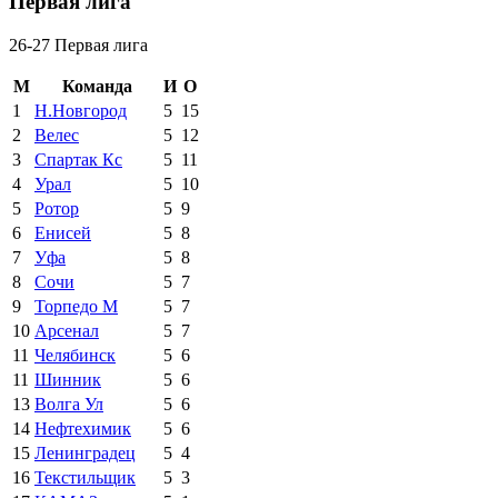
Первая лига
26-27 Первая лига
М
Команда
И
О
1
Н.Новгород
5
15
2
Велес
5
12
3
Спартак Кс
5
11
4
Урал
5
10
5
Ротор
5
9
6
Енисей
5
8
7
Уфа
5
8
8
Сочи
5
7
9
Торпедо М
5
7
10
Арсенал
5
7
11
Челябинск
5
6
11
Шинник
5
6
13
Волга Ул
5
6
14
Нефтехимик
5
6
15
Ленинградец
5
4
16
Текстильщик
5
3