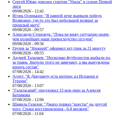
Сергей Юран доволен стартом "Урала" в сезоне Первой
лиги
09/08/2026 - 12:42
Игорь Осинькин: "В равной игре вырвали победу.
Возможно, где-то это был небольшой возврат за
прошлый матч"
09/08/2026 - 09:57
Александр Сторожук: "Пока не вижу ситуацию иначе,
чем полнейшее наше превосходство сегодня"
09/08/2026 - 09:56
Грулев за "Нижний" оформил хет-трик за 21 минуту
09/08/2026 - 09:55
Андрей Талалаев: "Несколько футболистов выбыли из-
за травм. Зрители этого не замечают, а мы вынуждены
кроить состав"
07/08/2026 - 14:42
Агент: "К Дркушичу есть интерес из Испании и
Турции"
07/08/2026 - 13:07
"Галатасарай" предложил 33 млн евро за Алексея
Батракова
07/08/2026 - 12:06
Шамиль Газизов: "Джапо порвал "кресты" на другой
ноге. Сроки восстановления - 6-8 месяцев"
07/08/2026 - 11:04