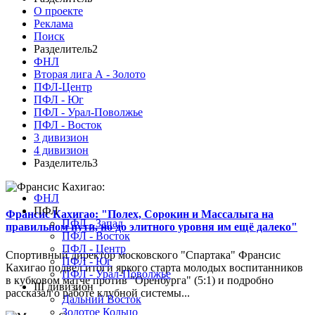
О проекте
Реклама
Поиск
Разделитель2
ФНЛ
Вторая лига А - Золото
ПФЛ-Центр
ПФЛ - Юг
ПФЛ - Урал-Поволжье
ПФЛ - Восток
3 дивизион
4 дивизион
Разделитель3
ФНЛ
ПФЛ
Франсис Кахигао: "Полех, Сорокин и Массалыга на
ПФЛ - Запад
правильном пути, но до элитного уровня им ещё далеко"
ПФЛ - Восток
ПФЛ - Центр
Спортивный директор московского "Спартака" Франсис
ПФЛ - Юг
Кахигао подвел итоги яркого старта молодых воспитанников
ПФЛ - Урал-Поволжье
в кубковом матче против "Оренбурга" (5:1) и подробно
III дивизион
рассказал о работе клубной системы...
Дальний Восток
Золотое Кольцо