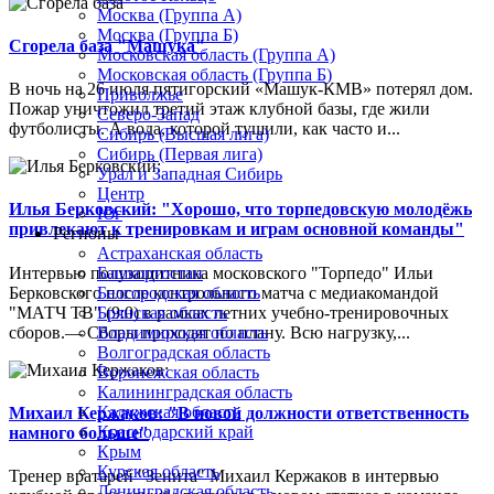
Москва (Группа А)
Москва (Группа Б)
Сгорела база "Машука"
Московская область (Группа А)
Московская область (Группа Б)
В ночь на 26 июля пятигорский «Машук-КМВ» потерял дом.
Приволжье
Пожар уничтожил третий этаж клубной базы, где жили
Северо-Запад
футболисты. А вода, которой тушили, как часто и...
Сибирь (Высшая лига)
Сибирь (Первая лига)
Урал и Западная Сибирь
Центр
Илья Берковский: "Хорошо, что торпедовскую молодёжь
Юг
привлекают к тренировкам и играм основной команды"
Регионы
Астраханская область
Интервью полузащитника московского "Торпедо" Ильи
Башкортостан
Берковского после контрольного матча с медиакомандой
Белгородская область
"МАТЧ ТВ" (9:0) в рамках летних учебно-тренировочных
Брянская область
сборов.— Сборы проходят по плану. Всю нагрузку,...
Владимирская область
Волгоградская область
Воронежская область
Калининградская область
Калужская область
Михаил Кержаков: "В новой должности ответственность
Краснодарский край
намного больше"
Крым
Курская область
Тренер вратарей "Зенита" Михаил Кержаков в интервью
Ленинградская область