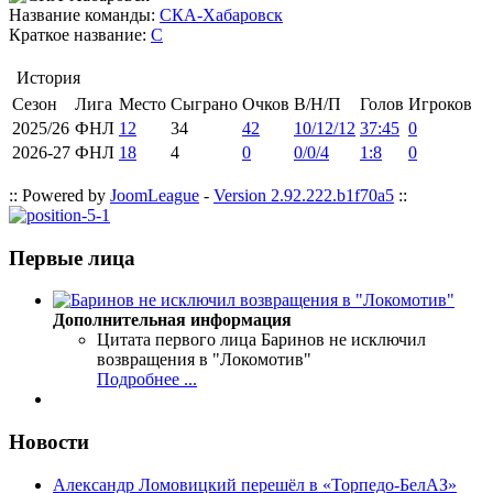
Название команды:
СКА-Хабаровск
Краткое название:
С
История
Сезон
Лига
Место
Сыграно
Очков
В/Н/П
Голов
Игроков
2025/26
ФНЛ
12
34
42
10/12/12
37:45
0
2026-27
ФНЛ
18
4
0
0/0/4
1:8
0
:: Powered by
JoomLeague
-
Version 2.92.222.b1f70a5
::
Первые лица
Дополнительная информация
Цитата первого лица
Баринов не исключил
возвращения в "Локомотив"
Подробнее ...
Новости
Александр Ломовицкий перешёл в «Торпедо-БелАЗ»