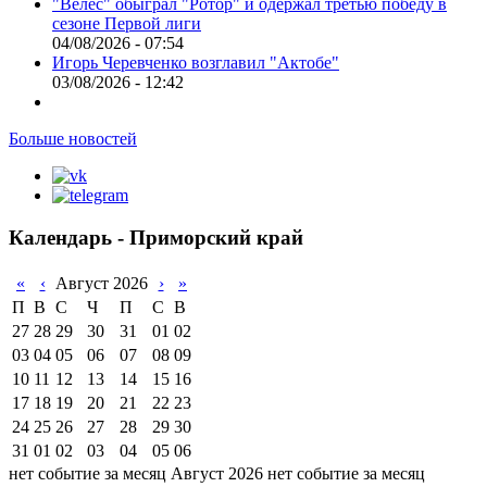
"Велес" обыграл "Ротор" и одержал третью победу в
сезоне Первой лиги
04/08/2026 - 07:54
Игорь Черевченко возглавил "Актобе"
03/08/2026 - 12:42
Больше новостей
Календарь - Приморский край
«
‹
Август 2026
›
»
П
В
С
Ч
П
С
В
27
28
29
30
31
01
02
03
04
05
06
07
08
09
10
11
12
13
14
15
16
17
18
19
20
21
22
23
24
25
26
27
28
29
30
31
01
02
03
04
05
06
нет событие за месяц Август 2026
нет событие за месяц