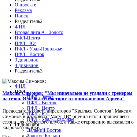
О проекте
Реклама
Поиск
Разделитель2
ФНЛ
Вторая лига А - Золото
ПФЛ-Центр
ПФЛ - Юг
ПФЛ - Урал-Поволжье
ПФЛ - Восток
3 дивизион
4 дивизион
Разделитель3
ФНЛ
ПФЛ
Максим Симонов: "Мы изначально не угадали с тренером
ПФЛ - Запад
на сезон. Я не был в восторге от приглашения Адиева"
ПФЛ - Восток
ПФЛ - Центр
Председатель совета директоров "Крыльев Советов" Максим
ПФЛ - Юг
Симонов в интервью "Матч ТВ" оценил итоги прошедшего
ПФЛ - Урал-Поволжье
сезона для самарского клуба, а также откровенно высказался о
III дивизион
кадровой ошибке...
Дальний Восток
Золотое Кольцо