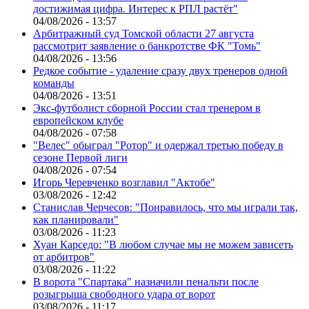
достижимая цифра. Интерес к РПЛ растёт"
04/08/2026 - 13:57
Арбитражный суд Томской области 27 августа
рассмотрит заявление о банкротстве ФК "Томь"
04/08/2026 - 13:56
Редкое событие - удаление сразу двух тренеров одной
команды
04/08/2026 - 13:51
Экс-футболист сборной России стал тренером в
европейском клубе
04/08/2026 - 07:58
"Велес" обыграл "Ротор" и одержал третью победу в
сезоне Первой лиги
04/08/2026 - 07:54
Игорь Черевченко возглавил "Актобе"
03/08/2026 - 12:42
Станислав Черчесов: "Понравилось, что мы играли так,
как планировали"
03/08/2026 - 11:23
Хуан Карседо: "В любом случае мы не можем зависеть
от арбитров"
03/08/2026 - 11:22
В ворота "Спартака" назначили пенальти после
розыгрыша свободного удара от ворот
03/08/2026 - 11:17