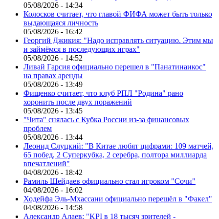
05/08/2026 - 14:34
Колосков считает, что главой ФИФА может быть только
выдающаяся личность
05/08/2026 - 16:42
Георгий Джикия: "Надо исправлять ситуацию. Этим мы
и займёмся в последующих играх"
05/08/2026 - 14:52
Ливай Гарсия официально перешел в "Панатинаикос"
на правах аренды
05/08/2026 - 13:49
Фищенко считает, что клуб РПЛ "Родина" рано
хоронить после двух поражений
05/08/2026 - 13:45
"Чита" снялась с Кубка России из-за финансовых
проблем
05/08/2026 - 13:44
Леонид Слуцкий: "В Китае любят цифрами: 109 матчей,
65 побед, 2 Суперкубка, 2 серебра, полтора миллиарда
впечатлений"
04/08/2026 - 18:42
Рамиль Шейдаев официально стал игроком "Сочи"
04/08/2026 - 16:02
Ходейфа Эль-Мхассани официально перешёл в "Факел"
04/08/2026 - 14:58
Александр Алаев: "KPI в 18 тысяч зрителей -