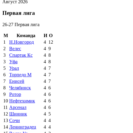
Август 2026
Первая лига
26-27 Первая лига
М
Команда
И
О
1
Н.Новгород
4
12
2
Велес
4
9
3
Спартак Кс
4
8
3
Уфа
4
8
5
Урал
4
7
6
Торпедо М
4
7
7
Енисей
4
7
8
Челябинск
4
6
9
Ротор
4
6
10
Нефтехимик
4
6
11
Арсенал
4
6
12
Шинник
4
5
13
Сочи
4
4
14
Ленинградец
4
4