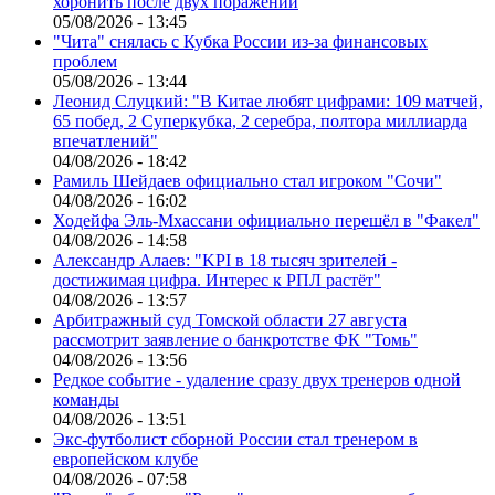
хоронить после двух поражений
05/08/2026 - 13:45
"Чита" снялась с Кубка России из-за финансовых
проблем
05/08/2026 - 13:44
Леонид Слуцкий: "В Китае любят цифрами: 109 матчей,
65 побед, 2 Суперкубка, 2 серебра, полтора миллиарда
впечатлений"
04/08/2026 - 18:42
Рамиль Шейдаев официально стал игроком "Сочи"
04/08/2026 - 16:02
Ходейфа Эль-Мхассани официально перешёл в "Факел"
04/08/2026 - 14:58
Александр Алаев: "KPI в 18 тысяч зрителей -
достижимая цифра. Интерес к РПЛ растёт"
04/08/2026 - 13:57
Арбитражный суд Томской области 27 августа
рассмотрит заявление о банкротстве ФК "Томь"
04/08/2026 - 13:56
Редкое событие - удаление сразу двух тренеров одной
команды
04/08/2026 - 13:51
Экс-футболист сборной России стал тренером в
европейском клубе
04/08/2026 - 07:58