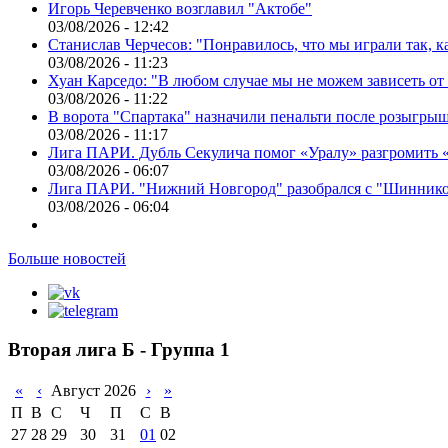
Игорь Черевченко возглавил "Актобе"
03/08/2026 - 12:42
Станислав Черчесов: "Понравилось, что мы играли так, 
03/08/2026 - 11:23
Хуан Карседо: "В любом случае мы не можем зависеть от
03/08/2026 - 11:22
В ворота "Спартака" назначили пенальти после розыгрыш
03/08/2026 - 11:17
Лига ПАРИ. Дубль Секулича помог «Уралу» разгромить
03/08/2026 - 06:07
Лига ПАРИ. "Нижний Новгород" разобрался с "Шинник
03/08/2026 - 06:04
Больше новостей
Вторая лига Б - Группа 1
«
‹
Август 2026
›
»
П
В
С
Ч
П
С
В
27
28
29
30
31
01
02