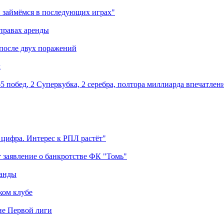
 займёмся в последующих играх"
правах аренды
 после двух поражений
м
5 побед, 2 Суперкубка, 2 серебра, полтора миллиарда впечатлен
 цифра. Интерес к РПЛ растёт"
 заявление о банкротстве ФК "Томь"
манды
ком клубе
оне Первой лиги