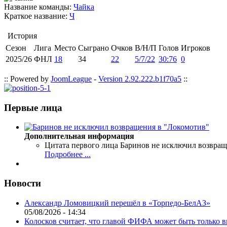
Название команды:
Чайка
Краткое название:
Ч
История
Сезон
Лига
Место
Сыграно
Очков
В/Н/П
Голов
Игроков
2025/26
ФНЛ
18
34
22
5/7/22
30:76
0
:: Powered by
JoomLeague
-
Version 2.92.222.b1f70a5
::
Первые лица
Дополнительная информация
Цитата первого лица
Баринов не исключил возвращ
Подробнее ...
Новости
Александр Ломовицкий перешёл в «Торпедо-БелАЗ»
05/08/2026 - 14:34
Колосков считает, что главой ФИФА может быть только 