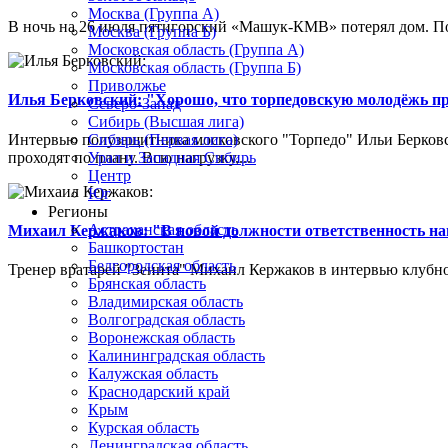
Москва (Группа А)
В ночь на 26 июля пятигорский «Машук-КМВ» потерял дом. Пож
Москва (Группа Б)
Московская область (Группа А)
Московская область (Группа Б)
Приволжье
Илья Берковский: "Хорошо, что торпедовскую молодёжь п
Северо-Запад
Сибирь (Высшая лига)
Интервью полузащитника московского "Торпедо" Ильи Берковс
Сибирь (Первая лига)
проходят по плану. Всю нагрузку,...
Урал и Западная Сибирь
Центр
Юг
Регионы
Астраханская область
Михаил Кержаков: "В новой должности ответственность н
Башкортостан
Белгородская область
Тренер вратарей "Зенита" Михаил Кержаков в интервью клубной
Брянская область
Владимирская область
Волгоградская область
Воронежская область
Калининградская область
Калужская область
Краснодарский край
Крым
Курская область
Ленинградская область