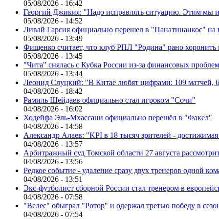
05/08/2026 - 16:42
Георгий Джикия: "Надо исправлять ситуацию. Этим мы и
05/08/2026 - 14:52
Ливай Гарсия официально перешел в "Панатинаикос" на 
05/08/2026 - 13:49
Фищенко считает, что клуб РПЛ "Родина" рано хоронить
05/08/2026 - 13:45
"Чита" снялась с Кубка России из-за финансовых пробле
05/08/2026 - 13:44
Леонид Слуцкий: "В Китае любят цифрами: 109 матчей, 6
04/08/2026 - 18:42
Рамиль Шейдаев официально стал игроком "Сочи"
04/08/2026 - 16:02
Ходейфа Эль-Мхассани официально перешёл в "Факел"
04/08/2026 - 14:58
Александр Алаев: "KPI в 18 тысяч зрителей - достижимая
04/08/2026 - 13:57
Арбитражный суд Томской области 27 августа рассмотрит
04/08/2026 - 13:56
Редкое событие - удаление сразу двух тренеров одной ко
04/08/2026 - 13:51
Экс-футболист сборной России стал тренером в европейс
04/08/2026 - 07:58
"Велес" обыграл "Ротор" и одержал третью победу в сез
04/08/2026 - 07:54