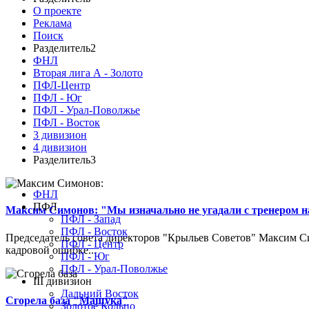
О проекте
Реклама
Поиск
Разделитель2
ФНЛ
Вторая лига А - Золото
ПФЛ-Центр
ПФЛ - Юг
ПФЛ - Урал-Поволжье
ПФЛ - Восток
3 дивизион
4 дивизион
Разделитель3
ФНЛ
ПФЛ
Максим Симонов: "Мы изначально не угадали с тренером на
ПФЛ - Запад
ПФЛ - Восток
Председатель совета директоров "Крыльев Советов" Максим Си
ПФЛ - Центр
кадровой ошибке...
ПФЛ - Юг
ПФЛ - Урал-Поволжье
III дивизион
Дальний Восток
Сгорела база "Машука"
Золотое Кольцо