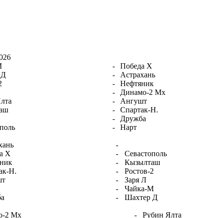
026
М
-
Победа Х
 Д
-
Астрахань
2
-
Нефтяник
-
Динамо-2 Мх
лта
-
Ангушт
аш
-
Спартак-Н.
-
Дружба
поль
-
Нарт
хань
-
а Х
-
Севастополь
ник
-
Кызылташ
ак-Н.
-
Ростов-2
шт
-
Заря Л
-
Чайка-М
ба
-
Шахтер Д
о-2 Мх
-
Рубин Ялта