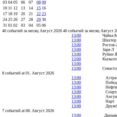
03
04
05
06
07
08
09
10
11
12
13
14
15
16
17
18
19
20
21
22
23
24
25
26
27
28
29
30
31
01
02
03
04
05
06
40 событий за месяц Август 2026
40 событий за месяц Август 2
13:00
Чайка-
13:00
Шахтер
13:00
Ростов-
13:00
Заря Л
13:00
Рубин Я
13:00
Кызылт
13:00
13:00
Севасто
8 событий at 01. Август 2026
13:00
Астра
13:00
Побед
13:00
Нефтя
13:00
Спарт
13:00
Ангу
13:00
Нарт
13:00
Друж
7 событий at 08. Август 2026
13:00
Динам