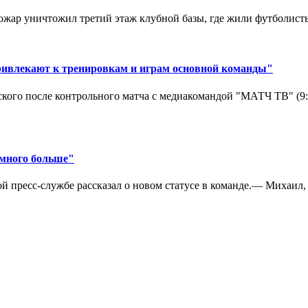
ар уничтожил третий этаж клубной базы, где жили футболисты. 
ривлекают к тренировкам и играм основной команды"
кого после контрольного матча с медиакомандой "МАТЧ ТВ" (9
амного больше"
 пресс-службе рассказал о новом статусе в команде.— Михаил, к