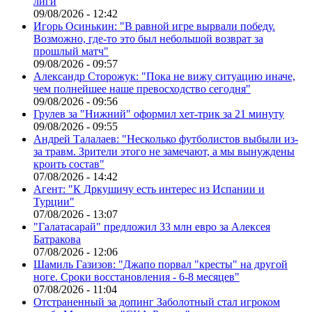
лиги
09/08/2026 - 12:42
Игорь Осинькин: "В равной игре вырвали победу.
Возможно, где-то это был небольшой возврат за
прошлый матч"
09/08/2026 - 09:57
Александр Сторожук: "Пока не вижу ситуацию иначе,
чем полнейшее наше превосходство сегодня"
09/08/2026 - 09:56
Грулев за "Нижний" оформил хет-трик за 21 минуту
09/08/2026 - 09:55
Андрей Талалаев: "Несколько футболистов выбыли из-
за травм. Зрители этого не замечают, а мы вынуждены
кроить состав"
07/08/2026 - 14:42
Агент: "К Дркушичу есть интерес из Испании и
Турции"
07/08/2026 - 13:07
"Галатасарай" предложил 33 млн евро за Алексея
Батракова
07/08/2026 - 12:06
Шамиль Газизов: "Джапо порвал "кресты" на другой
ноге. Сроки восстановления - 6-8 месяцев"
07/08/2026 - 11:04
Отстраненный за допинг Заболотный стал игроком