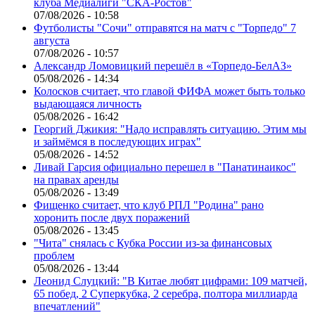
клуба Медиалиги "СКА-Ростов"
07/08/2026 - 10:58
Футболисты "Сочи" отправятся на матч с "Торпедо" 7
августа
07/08/2026 - 10:57
Александр Ломовицкий перешёл в «Торпедо-БелАЗ»
05/08/2026 - 14:34
Колосков считает, что главой ФИФА может быть только
выдающаяся личность
05/08/2026 - 16:42
Георгий Джикия: "Надо исправлять ситуацию. Этим мы
и займёмся в последующих играх"
05/08/2026 - 14:52
Ливай Гарсия официально перешел в "Панатинаикос"
на правах аренды
05/08/2026 - 13:49
Фищенко считает, что клуб РПЛ "Родина" рано
хоронить после двух поражений
05/08/2026 - 13:45
"Чита" снялась с Кубка России из-за финансовых
проблем
05/08/2026 - 13:44
Леонид Слуцкий: "В Китае любят цифрами: 109 матчей,
65 побед, 2 Суперкубка, 2 серебра, полтора миллиарда
впечатлений"