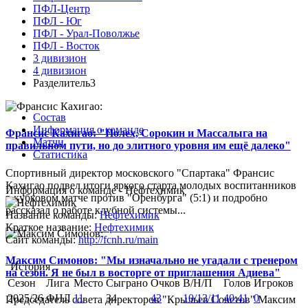
ПФЛ-Центр
ПФЛ - Юг
ПФЛ - Урал-Поволжье
ПФЛ - Восток
3 дивизион
4 дивизион
Разделитель3
Состав
Информация о команде
Франсис Кахигао: "Полех, Сорокин и Массалыга на
Матчи
правильном пути, но до элитного уровня им ещё далеко"
Статистика
Спортивный директор московского "Спартака" Франсис
Кахигао подвел итоги яркого старта молодых воспитанников
Информация о команде - Нефтехимик
в кубковом матче против "Оренбурга" (5:1) и подробно
рассказал о работе клубной системы...
Название команды:
Нефтехимик
Краткое название:
Нефтехимик
Сайт команды:
http://fcnh.ru/main
Максим Симонов: "Мы изначально не угадали с тренером
История
на сезон. Я не был в восторге от приглашения Адиева"
Сезон
Лига
Место
Сыграно
Очков
В/Н/П
Голов
Игроков
2025/26
ФНЛ
11
34
43
10/13/11
40:41
0
Председатель совета директоров "Крыльев Советов" Максим