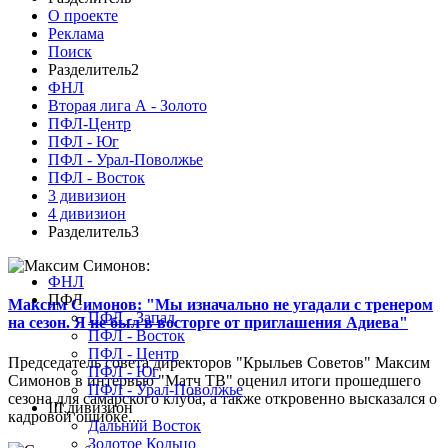
О проекте
Реклама
Поиск
Разделитель2
ФНЛ
Вторая лига А - Золото
ПФЛ-Центр
ПФЛ - Юг
ПФЛ - Урал-Поволжье
ПФЛ - Восток
3 дивизион
4 дивизион
Разделитель3
ФНЛ
ПФЛ
Максим Симонов: "Мы изначально не угадали с тренером
ПФЛ - Запад
на сезон. Я не был в восторге от приглашения Адиева"
ПФЛ - Восток
ПФЛ - Центр
Председатель совета директоров "Крыльев Советов" Максим
ПФЛ - Юг
Симонов в интервью "Матч ТВ" оценил итоги прошедшего
ПФЛ - Урал-Поволжье
сезона для самарского клуба, а также откровенно высказался о
III дивизион
кадровой ошибке...
Дальний Восток
Золотое Кольцо