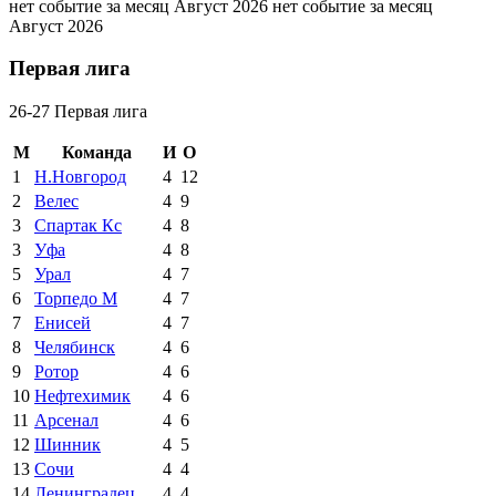
нет событие за месяц Август 2026
нет событие за месяц
Август 2026
Первая лига
26-27 Первая лига
М
Команда
И
О
1
Н.Новгород
4
12
2
Велес
4
9
3
Спартак Кс
4
8
3
Уфа
4
8
5
Урал
4
7
6
Торпедо М
4
7
7
Енисей
4
7
8
Челябинск
4
6
9
Ротор
4
6
10
Нефтехимик
4
6
11
Арсенал
4
6
12
Шинник
4
5
13
Сочи
4
4
14
Ленинградец
4
4