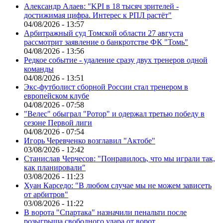
Александр Алаев: "KPI в 18 тысяч зрителей -
достижимая цифра. Интерес к РПЛ растёт"
04/08/2026 - 13:57
Арбитражный суд Томской области 27 августа
рассмотрит заявление о банкротстве ФК "Томь"
04/08/2026 - 13:56
Редкое событие - удаление сразу двух тренеров одной
команды
04/08/2026 - 13:51
Экс-футболист сборной России стал тренером в
европейском клубе
04/08/2026 - 07:58
"Велес" обыграл "Ротор" и одержал третью победу в
сезоне Первой лиги
04/08/2026 - 07:54
Игорь Черевченко возглавил "Актобе"
03/08/2026 - 12:42
Станислав Черчесов: "Понравилось, что мы играли так,
как планировали"
03/08/2026 - 11:23
Хуан Карседо: "В любом случае мы не можем зависеть
от арбитров"
03/08/2026 - 11:22
В ворота "Спартака" назначили пенальти после
розыгрыша свободного удара от ворот