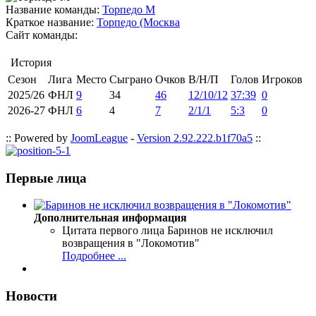
Название команды:
Торпедо М
Краткое название:
Торпедо (Москва
Сайт команды:
История
Сезон
Лига
Место
Сыграно
Очков
В/Н/П
Голов
Игроков
2025/26
ФНЛ
9
34
46
12/10/12
37:39
0
2026-27
ФНЛ
6
4
7
2/1/1
5:3
0
:: Powered by
JoomLeague
-
Version 2.92.222.b1f70a5
::
Первые лица
Дополнительная информация
Цитата первого лица
Баринов не исключил
возвращения в "Локомотив"
Подробнее ...
Новости