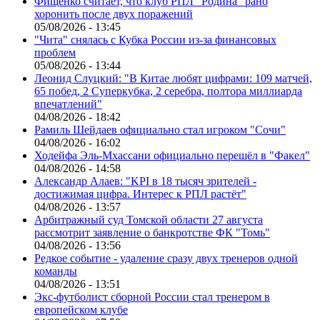
Фищенко считает, что клуб РПЛ "Родина" рано
хоронить после двух поражений
05/08/2026 - 13:45
"Чита" снялась с Кубка России из-за финансовых
проблем
05/08/2026 - 13:44
Леонид Слуцкий: "В Китае любят цифрами: 109 матчей,
65 побед, 2 Суперкубка, 2 серебра, полтора миллиарда
впечатлений"
04/08/2026 - 18:42
Рамиль Шейдаев официально стал игроком "Сочи"
04/08/2026 - 16:02
Ходейфа Эль-Мхассани официально перешёл в "Факел"
04/08/2026 - 14:58
Александр Алаев: "KPI в 18 тысяч зрителей -
достижимая цифра. Интерес к РПЛ растёт"
04/08/2026 - 13:57
Арбитражный суд Томской области 27 августа
рассмотрит заявление о банкротстве ФК "Томь"
04/08/2026 - 13:56
Редкое событие - удаление сразу двух тренеров одной
команды
04/08/2026 - 13:51
Экс-футболист сборной России стал тренером в
европейском клубе