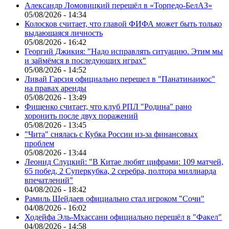
Александр Ломовицкий перешёл в «Торпедо-БелАЗ»
05/08/2026 - 14:34
Колосков считает, что главой ФИФА может быть только
выдающаяся личность
05/08/2026 - 16:42
Георгий Джикия: "Надо исправлять ситуацию. Этим мы
и займёмся в последующих играх"
05/08/2026 - 14:52
Ливай Гарсия официально перешел в "Панатинаикос"
на правах аренды
05/08/2026 - 13:49
Фищенко считает, что клуб РПЛ "Родина" рано
хоронить после двух поражений
05/08/2026 - 13:45
"Чита" снялась с Кубка России из-за финансовых
проблем
05/08/2026 - 13:44
Леонид Слуцкий: "В Китае любят цифрами: 109 матчей,
65 побед, 2 Суперкубка, 2 серебра, полтора миллиарда
впечатлений"
04/08/2026 - 18:42
Рамиль Шейдаев официально стал игроком "Сочи"
04/08/2026 - 16:02
Ходейфа Эль-Мхассани официально перешёл в "Факел"
04/08/2026 - 14:58