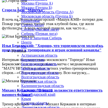
Москва (Группа А)
Москва (Группа Б)
Сгорела база "Машука"
Московская область (Группа А)
Московская область (Группа Б)
В ночь на 26 июля пятигорский «Машук-КМВ» потерял дом.
Приволжье
Пожар уничтожил третий этаж клубной базы, где жили
Северо-Запад
футболисты. А вода, которой тушили, как часто и...
Сибирь (Высшая лига)
Сибирь (Первая лига)
Урал и Западная Сибирь
Центр
Илья Берковский: "Хорошо, что торпедовскую молодёжь
Юг
привлекают к тренировкам и играм основной команды"
Регионы
Астраханская область
Интервью полузащитника московского "Торпедо" Ильи
Башкортостан
Берковского после контрольного матча с медиакомандой
Белгородская область
"МАТЧ ТВ" (9:0) в рамках летних учебно-тренировочных
Брянская область
сборов.— Сборы проходят по плану. Всю нагрузку,...
Владимирская область
Волгоградская область
Воронежская область
Калининградская область
Калужская область
Михаил Кержаков: "В новой должности ответственность
Краснодарский край
намного больше"
Крым
Курская область
Тренер вратарей "Зенита" Михаил Кержаков в интервью
Ленинградская область