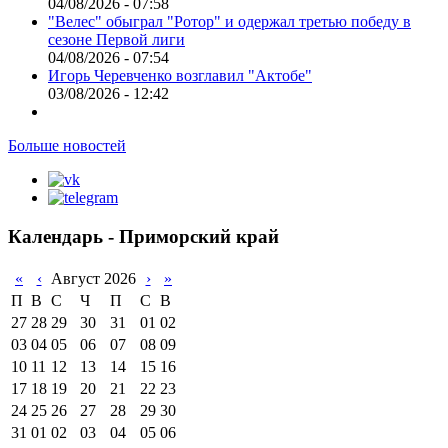
04/08/2026 - 07:58
"Велес" обыграл "Ротор" и одержал третью победу в
сезоне Первой лиги
04/08/2026 - 07:54
Игорь Черевченко возглавил "Актобе"
03/08/2026 - 12:42
Больше новостей
Календарь - Приморский край
«
‹
Август 2026
›
»
П
В
С
Ч
П
С
В
27
28
29
30
31
01
02
03
04
05
06
07
08
09
10
11
12
13
14
15
16
17
18
19
20
21
22
23
24
25
26
27
28
29
30
31
01
02
03
04
05
06