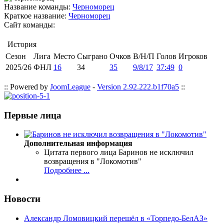
Название команды:
Черноморец
Краткое название:
Черноморец
Сайт команды:
История
Сезон
Лига
Место
Сыграно
Очков
В/Н/П
Голов
Игроков
2025/26
ФНЛ
16
34
35
9/8/17
37:49
0
:: Powered by
JoomLeague
-
Version 2.92.222.b1f70a5
::
Первые лица
Дополнительная информация
Цитата первого лица
Баринов не исключил
возвращения в "Локомотив"
Подробнее ...
Новости
Александр Ломовицкий перешёл в «Торпедо-БелАЗ»