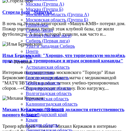
Москва (Группа А)
Москва (Группа Б)
Сгорела база "Машука"
Московская область (Группа А)
Московская область (Группа Б)
В ночь на 26 июля пятигорский «Машук-КМВ» потерял дом.
Приволжье
Пожар уничтожил третий этаж клубной базы, где жили
Северо-Запад
футболисты. А вода, которой тушили, как часто и...
Сибирь (Высшая лига)
Сибирь (Первая лига)
Урал и Западная Сибирь
Центр
Илья Берковский: "Хорошо, что торпедовскую молодёжь
Юг
привлекают к тренировкам и играм основной команды"
Регионы
Астраханская область
Интервью полузащитника московского "Торпедо" Ильи
Башкортостан
Берковского после контрольного матча с медиакомандой
Белгородская область
"МАТЧ ТВ" (9:0) в рамках летних учебно-тренировочных
Брянская область
сборов.— Сборы проходят по плану. Всю нагрузку,...
Владимирская область
Волгоградская область
Воронежская область
Калининградская область
Калужская область
Михаил Кержаков: "В новой должности ответственность
Краснодарский край
намного больше"
Крым
Курская область
Тренер вратарей "Зенита" Михаил Кержаков в интервью
Ленинградская область