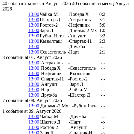
40 событий за месяц Август 2026
40 событий за месяц Август
2026
13:00
Чайка-М
-
Победа Х
0:2
13:00
Шахтер Д
-
Астрахань
3:1
13:00
Ростов-2
-
Нефтяник
5:0
13:00
Заря Л
-
Динамо-2 Мх
1:0
13:00
Рубин Ялта
-
Ангушт
3:2
13:00
Кызылташ
-
Спартак-Н.
2:3
13:00
-
Дружба
-:-
13:00
Севастополь
-
Нарт
2:1
8 событий at 01. Август 2026
13:00
Астрахань
-
-:-
13:00
Победа Х
-
Севастополь
-:-
13:00
Нефтяник
-
Кызылташ
-:-
13:00
Спартак-Н.
-
Ростов-2
-:-
13:00
Ангушт
-
Заря Л
-:-
13:00
Нарт
-
Чайка-М
-:-
13:00
Дружба
-
Шахтер Д
-:-
7 событий at 08. Август 2026
13:00
Динамо-2 Мх
-
Рубин Ялта
-:-
1 событие at 09. Август 2026
13:00
Чайка-М
-
Дружба
-:-
13:00
Шахтер Д
-
Нарт
-:-
13:00
Ростов-2
-
Ангушт
-:-
13:00
Заря Л
-
Спартак-Н.
-:-