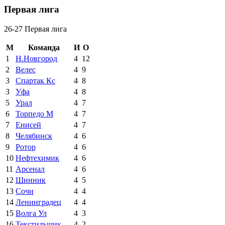
Первая лига
26-27 Первая лига
М
Команда
И
О
1
Н.Новгород
4
12
2
Велес
4
9
3
Спартак Кс
4
8
3
Уфа
4
8
5
Урал
4
7
6
Торпедо М
4
7
7
Енисей
4
7
8
Челябинск
4
6
9
Ротор
4
6
10
Нефтехимик
4
6
11
Арсенал
4
6
12
Шинник
4
5
13
Сочи
4
4
14
Ленинградец
4
4
15
Волга Ул
4
3
16
Текстильщик
4
2