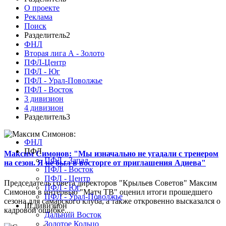
О проекте
Реклама
Поиск
Разделитель2
ФНЛ
Вторая лига А - Золото
ПФЛ-Центр
ПФЛ - Юг
ПФЛ - Урал-Поволжье
ПФЛ - Восток
3 дивизион
4 дивизион
Разделитель3
ФНЛ
ПФЛ
Максим Симонов: "Мы изначально не угадали с тренером
ПФЛ - Запад
на сезон. Я не был в восторге от приглашения Адиева"
ПФЛ - Восток
ПФЛ - Центр
Председатель совета директоров "Крыльев Советов" Максим
ПФЛ - Юг
Симонов в интервью "Матч ТВ" оценил итоги прошедшего
ПФЛ - Урал-Поволжье
сезона для самарского клуба, а также откровенно высказался о
III дивизион
кадровой ошибке...
Дальний Восток
Золотое Кольцо