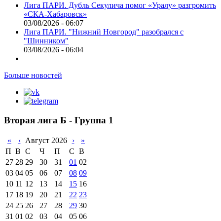
Лига ПАРИ. Дубль Секулича помог «Уралу» разгромить
«СКА-Хабаровск»
03/08/2026 - 06:07
Лига ПАРИ. "Нижний Новгород" разобрался с
"Шинником"
03/08/2026 - 06:04
Больше новостей
Вторая лига Б - Группа 1
«
‹
Август 2026
›
»
П
В
С
Ч
П
С
В
27
28
29
30
31
01
02
03
04
05
06
07
08
09
10
11
12
13
14
15
16
17
18
19
20
21
22
23
24
25
26
27
28
29
30
31
01
02
03
04
05
06