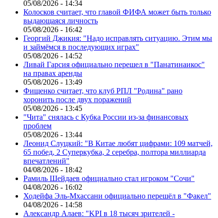
05/08/2026 - 14:34
Колосков считает, что главой ФИФА может быть только
выдающаяся личность
05/08/2026 - 16:42
Георгий Джикия: "Надо исправлять ситуацию. Этим мы
и займёмся в последующих играх"
05/08/2026 - 14:52
Ливай Гарсия официально перешел в "Панатинаикос"
на правах аренды
05/08/2026 - 13:49
Фищенко считает, что клуб РПЛ "Родина" рано
хоронить после двух поражений
05/08/2026 - 13:45
"Чита" снялась с Кубка России из-за финансовых
проблем
05/08/2026 - 13:44
Леонид Слуцкий: "В Китае любят цифрами: 109 матчей,
65 побед, 2 Суперкубка, 2 серебра, полтора миллиарда
впечатлений"
04/08/2026 - 18:42
Рамиль Шейдаев официально стал игроком "Сочи"
04/08/2026 - 16:02
Ходейфа Эль-Мхассани официально перешёл в "Факел"
04/08/2026 - 14:58
Александр Алаев: "KPI в 18 тысяч зрителей -