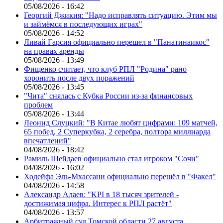
05/08/2026 - 16:42
Георгий Джикия: "Надо исправлять ситуацию. Этим мы
и займёмся в последующих играх"
05/08/2026 - 14:52
Ливай Гарсия официально перешел в "Панатинаикос"
на правах аренды
05/08/2026 - 13:49
Фищенко считает, что клуб РПЛ "Родина" рано
хоронить после двух поражений
05/08/2026 - 13:45
"Чита" снялась с Кубка России из-за финансовых
проблем
05/08/2026 - 13:44
Леонид Слуцкий: "В Китае любят цифрами: 109 матчей,
65 побед, 2 Суперкубка, 2 серебра, полтора миллиарда
впечатлений"
04/08/2026 - 18:42
Рамиль Шейдаев официально стал игроком "Сочи"
04/08/2026 - 16:02
Ходейфа Эль-Мхассани официально перешёл в "Факел"
04/08/2026 - 14:58
Александр Алаев: "KPI в 18 тысяч зрителей -
достижимая цифра. Интерес к РПЛ растёт"
04/08/2026 - 13:57
Арбитражный суд Томской области 27 августа