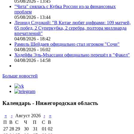
05/08/2026 - 13:45
"Чита" снялась с Кубка России из-за финансовых
проблем
05/08/2026 - 13:44
Леонид Слуцкий: "В Китае любят цифрами: 109 матчей,
65 побед, 2 Суперкубка, 2 серебра, полтора миллиарда
впечатлений"
04/08/2026 - 18:42
Рамиль Шейдаев официально стал игроком "Сочи"
04/08/2026 - 16:02
Ходейфа Эль-Мхассани официально перешёл в "Факел"
04/08/2026 - 14:58
Больше новостей
Календарь - Нижегородская область
«
‹
Август 2026
›
»
П
В
С
Ч
П
С
В
27
28
29
30
31
01
02