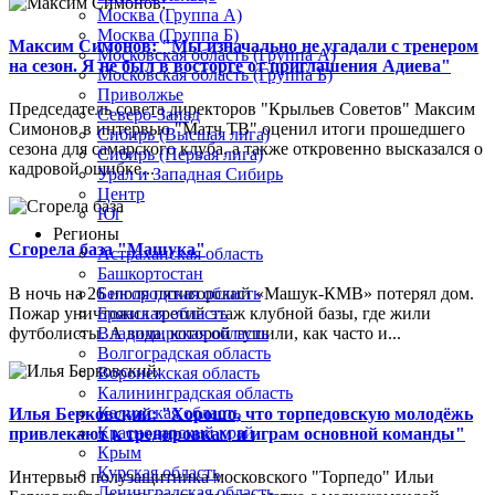
Москва (Группа А)
Москва (Группа Б)
Максим Симонов: "Мы изначально не угадали с тренером
Московская область (Группа А)
на сезон. Я не был в восторге от приглашения Адиева"
Московская область (Группа Б)
Приволжье
Председатель совета директоров "Крыльев Советов" Максим
Северо-Запад
Симонов в интервью "Матч ТВ" оценил итоги прошедшего
Сибирь (Высшая лига)
сезона для самарского клуба, а также откровенно высказался о
Сибирь (Первая лига)
кадровой ошибке...
Урал и Западная Сибирь
Центр
Юг
Регионы
Сгорела база "Машука"
Астраханская область
Башкортостан
В ночь на 26 июля пятигорский «Машук-КМВ» потерял дом.
Белгородская область
Пожар уничтожил третий этаж клубной базы, где жили
Брянская область
футболисты. А вода, которой тушили, как часто и...
Владимирская область
Волгоградская область
Воронежская область
Калининградская область
Калужская область
Илья Берковский: "Хорошо, что торпедовскую молодёжь
Краснодарский край
привлекают к тренировкам и играм основной команды"
Крым
Курская область
Интервью полузащитника московского "Торпедо" Ильи
Ленинградская область