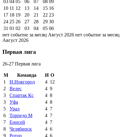
03
04
05
06
07
08
09
10
11
12
13
14
15
16
17
18
19
20
21
22
23
24
25
26
27
28
29
30
31
01
02
03
04
05
06
нет событие за месяц Август 2026
нет событие за месяц
Август 2026
Первая лига
26-27 Первая лига
М
Команда
И
О
1
Н.Новгород
4
12
2
Велес
4
9
3
Спартак Кс
4
8
3
Уфа
4
8
5
Урал
4
7
6
Торпедо М
4
7
7
Енисей
4
7
8
Челябинск
4
6
9
Ротор
4
6