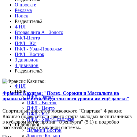
О проекте
Реклама
Поиск
Разделитель2
ФНЛ
Вторая лига А - Золото
ПФЛ-Центр
ПФЛ - Юг
ПФЛ - Урал-Поволжье
ПФЛ - Восток
3 дивизион
4 дивизион
Разделитель3
ФНЛ
ПФЛ
Франсис Кахигао: "Полех, Сорокин и Массалыга на
ПФЛ - Запад
правильном пути, но до элитного уровня им ещё далеко"
ПФЛ - Восток
ПФЛ - Центр
Спортивный директор московского "Спартака" Франсис
ПФЛ - Юг
Кахигао подвел итоги яркого старта молодых воспитанников
ПФЛ - Урал-Поволжье
в кубковом матче против "Оренбурга" (5:1) и подробно
III дивизион
рассказал о работе клубной системы...
Дальний Восток
Золотое Кольцо