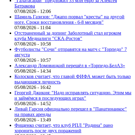
"Галатасарай" предложил 33 млн евро за Алексея
Батракова
07/08/2026 - 12:06
Шамиль Газизов: "Джапо порвал "кресты" на другой
ноге. Сроки восстановления - 6-8 месяцев"
07/08/2026 - 11:04
Отстраненный за допинг Заболотный стал игроком
клуба Медиалиги "СКА-Ростов"
07/08/2026 - 10:58
Футболисты "Сочи" отправятся на матч с "Торпедо" 7
августа
07/08/2026 - 10:57
Александр Ломовицкий перешёл в «Торпедо-БелАЗ»
05/08/2026 - 14:34
Колосков считает, что главой ФИФА может быть только
выдающаяся личность
05/08/2026 - 16:42
Георгий Джикия: "Надо исправлять ситуацию. Этим мы
и займёмся в последующих играх"
05/08/2026 - 14:52
Ливай Гарсия официально перешел в "Панатинаикос"
на правах аренды
05/08/2026 - 13:49
Фищенко считает, что клуб РПЛ "Родина" рано
хоронить после двух поражений