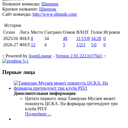
Название команды:
Шинник
Краткое название:
Шинник
Сайт команды:
http://www.shinnik.com/
История
Сезон
Лига
Место
Сыграно
Очков
В/Н/П
Голов
Игроков
2025/26
ФНЛ
8
34
48
11/15/8
34:28
0
2026-27
ФНЛ
12
4
5
1/2/1
5:6
0
:: Powered by
JoomLeague
-
Version 2.92.222.b1f70a5
::
Первые лица
Дополнительная информация
Цитата первого лица
Тамерлан Мусаев может
покинуть ЦСКА. На форварда претендуют три
клуба РПЛ
Подробнее ...