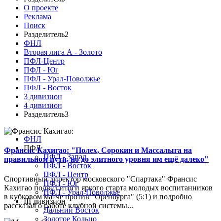
О проекте
Реклама
Поиск
Разделитель2
ФНЛ
Вторая лига А - Золото
ПФЛ-Центр
ПФЛ - Юг
ПФЛ - Урал-Поволжье
ПФЛ - Восток
3 дивизион
4 дивизион
Разделитель3
ФНЛ
ПФЛ
Франсис Кахигао: "Полех, Сорокин и Массалыга на
ПФЛ - Запад
правильном пути, но до элитного уровня им ещё далеко"
ПФЛ - Восток
ПФЛ - Центр
Спортивный директор московского "Спартака" Франсис
ПФЛ - Юг
Кахигао подвел итоги яркого старта молодых воспитанников
ПФЛ - Урал-Поволжье
в кубковом матче против "Оренбурга" (5:1) и подробно
III дивизион
рассказал о работе клубной системы...
Дальний Восток
Золотое Кольцо