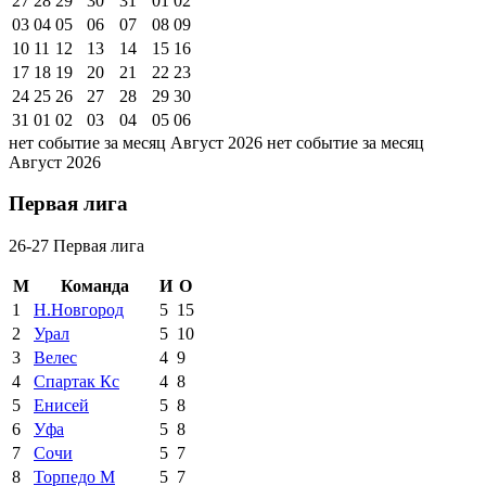
27
28
29
30
31
01
02
03
04
05
06
07
08
09
10
11
12
13
14
15
16
17
18
19
20
21
22
23
24
25
26
27
28
29
30
31
01
02
03
04
05
06
нет событие за месяц Август 2026
нет событие за месяц
Август 2026
Первая лига
26-27 Первая лига
М
Команда
И
О
1
Н.Новгород
5
15
2
Урал
5
10
3
Велес
4
9
4
Спартак Кс
4
8
5
Енисей
5
8
6
Уфа
5
8
7
Сочи
5
7
8
Торпедо М
5
7