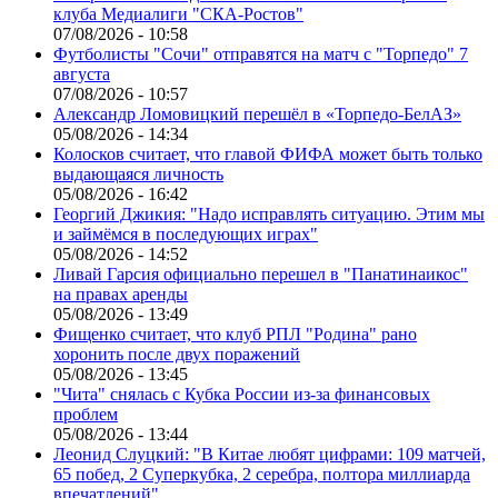
клуба Медиалиги "СКА-Ростов"
07/08/2026 - 10:58
Футболисты "Сочи" отправятся на матч с "Торпедо" 7
августа
07/08/2026 - 10:57
Александр Ломовицкий перешёл в «Торпедо-БелАЗ»
05/08/2026 - 14:34
Колосков считает, что главой ФИФА может быть только
выдающаяся личность
05/08/2026 - 16:42
Георгий Джикия: "Надо исправлять ситуацию. Этим мы
и займёмся в последующих играх"
05/08/2026 - 14:52
Ливай Гарсия официально перешел в "Панатинаикос"
на правах аренды
05/08/2026 - 13:49
Фищенко считает, что клуб РПЛ "Родина" рано
хоронить после двух поражений
05/08/2026 - 13:45
"Чита" снялась с Кубка России из-за финансовых
проблем
05/08/2026 - 13:44
Леонид Слуцкий: "В Китае любят цифрами: 109 матчей,
65 побед, 2 Суперкубка, 2 серебра, полтора миллиарда
впечатлений"