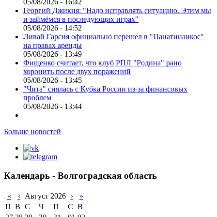
05/08/2026 - 16:42
Георгий Джикия: "Надо исправлять ситуацию. Этим мы
и займёмся в последующих играх"
05/08/2026 - 14:52
Ливай Гарсия официально перешел в "Панатинаикос"
на правах аренды
05/08/2026 - 13:49
Фищенко считает, что клуб РПЛ "Родина" рано
хоронить после двух поражений
05/08/2026 - 13:45
"Чита" снялась с Кубка России из-за финансовых
проблем
05/08/2026 - 13:44
Больше новостей
Календарь - Волгоградская область
«
‹
Август 2026
›
»
П
В
С
Ч
П
С
В