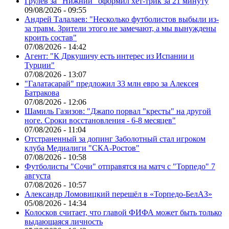
Грулев за "Нижний" оформил хет-трик за 21 минуту
09/08/2026 - 09:55
Андрей Талалаев: "Несколько футболистов выбыли из-
за травм. Зрители этого не замечают, а мы вынуждены
кроить состав"
07/08/2026 - 14:42
Агент: "К Дркушичу есть интерес из Испании и
Турции"
07/08/2026 - 13:07
"Галатасарай" предложил 33 млн евро за Алексея
Батракова
07/08/2026 - 12:06
Шамиль Газизов: "Джапо порвал "кресты" на другой
ноге. Сроки восстановления - 6-8 месяцев"
07/08/2026 - 11:04
Отстраненный за допинг Заболотный стал игроком
клуба Медиалиги "СКА-Ростов"
07/08/2026 - 10:58
Футболисты "Сочи" отправятся на матч с "Торпедо" 7
августа
07/08/2026 - 10:57
Александр Ломовицкий перешёл в «Торпедо-БелАЗ»
05/08/2026 - 14:34
Колосков считает, что главой ФИФА может быть только
выдающаяся личность