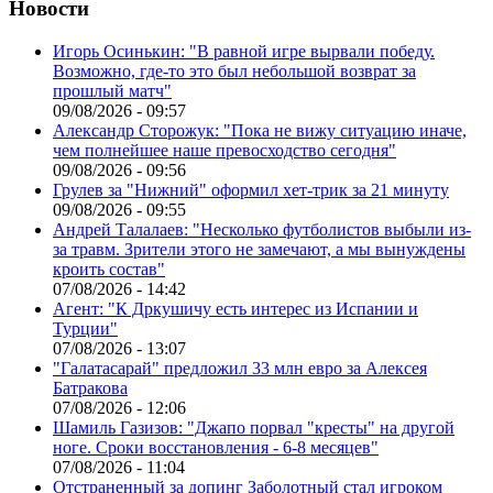
Новости
Игорь Осинькин: "В равной игре вырвали победу.
Возможно, где-то это был небольшой возврат за
прошлый матч"
09/08/2026 - 09:57
Александр Сторожук: "Пока не вижу ситуацию иначе,
чем полнейшее наше превосходство сегодня"
09/08/2026 - 09:56
Грулев за "Нижний" оформил хет-трик за 21 минуту
09/08/2026 - 09:55
Андрей Талалаев: "Несколько футболистов выбыли из-
за травм. Зрители этого не замечают, а мы вынуждены
кроить состав"
07/08/2026 - 14:42
Агент: "К Дркушичу есть интерес из Испании и
Турции"
07/08/2026 - 13:07
"Галатасарай" предложил 33 млн евро за Алексея
Батракова
07/08/2026 - 12:06
Шамиль Газизов: "Джапо порвал "кресты" на другой
ноге. Сроки восстановления - 6-8 месяцев"
07/08/2026 - 11:04
Отстраненный за допинг Заболотный стал игроком