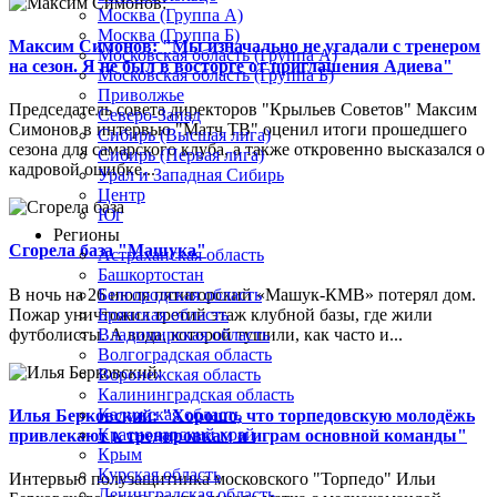
Москва (Группа А)
Москва (Группа Б)
Максим Симонов: "Мы изначально не угадали с тренером
Московская область (Группа А)
на сезон. Я не был в восторге от приглашения Адиева"
Московская область (Группа Б)
Приволжье
Председатель совета директоров "Крыльев Советов" Максим
Северо-Запад
Симонов в интервью "Матч ТВ" оценил итоги прошедшего
Сибирь (Высшая лига)
сезона для самарского клуба, а также откровенно высказался о
Сибирь (Первая лига)
кадровой ошибке...
Урал и Западная Сибирь
Центр
Юг
Регионы
Сгорела база "Машука"
Астраханская область
Башкортостан
В ночь на 26 июля пятигорский «Машук-КМВ» потерял дом.
Белгородская область
Пожар уничтожил третий этаж клубной базы, где жили
Брянская область
футболисты. А вода, которой тушили, как часто и...
Владимирская область
Волгоградская область
Воронежская область
Калининградская область
Калужская область
Илья Берковский: "Хорошо, что торпедовскую молодёжь
Краснодарский край
привлекают к тренировкам и играм основной команды"
Крым
Курская область
Интервью полузащитника московского "Торпедо" Ильи
Ленинградская область