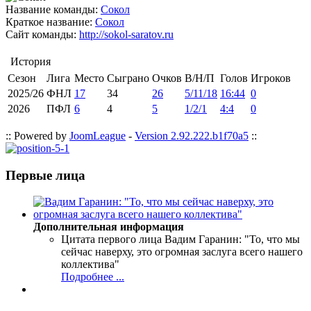
Название команды:
Сокол
Краткое название:
Сокол
Сайт команды:
http://sokol-saratov.ru
История
Сезон
Лига
Место
Сыграно
Очков
В/Н/П
Голов
Игроков
2025/26
ФНЛ
17
34
26
5/11/18
16:44
0
2026
ПФЛ
6
4
5
1/2/1
4:4
0
:: Powered by
JoomLeague
-
Version 2.92.222.b1f70a5
::
Первые лица
Дополнительная информация
Цитата первого лица
Вадим Гаранин: "То, что мы
сейчас наверху, это огромная заслуга всего нашего
коллектива"
Подробнее ...