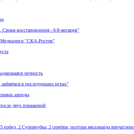
ва
 Сроки восстановления - 6-8 месяцев"
а Медиалиги "СКА-Ростов"
уста
выдающаяся личность
 займёмся в последующих играх"
правах аренды
 после двух поражений
м
5 побед, 2 Суперкубка, 2 серебра, полтора миллиарда впечатлен