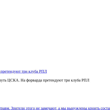
нуть ЦСКА. На форварда претендуют три клуба РПЛ
травм. Зрители этого не замечают, а мы вынуждены кроить соста