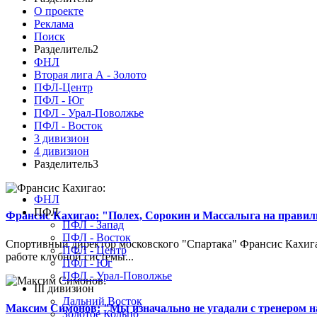
О проекте
Реклама
Поиск
Разделитель2
ФНЛ
Вторая лига А - Золото
ПФЛ-Центр
ПФЛ - Юг
ПФЛ - Урал-Поволжье
ПФЛ - Восток
3 дивизион
4 дивизион
Разделитель3
ФНЛ
ПФЛ
Франсис Кахигао: "Полех, Сорокин и Массалыга на правиль
ПФЛ - Запад
ПФЛ - Восток
Спортивный директор московского "Спартака" Франсис Кахигао
ПФЛ - Центр
работе клубной системы...
ПФЛ - Юг
ПФЛ - Урал-Поволжье
III дивизион
Дальний Восток
Максим Симонов: "Мы изначально не угадали с тренером на
Золотое Кольцо