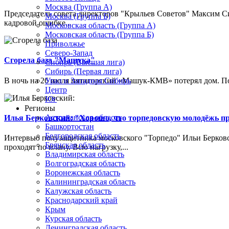
Москва (Группа А)
Председатель совета директоров "Крыльев Советов" Максим Си
Москва (Группа Б)
кадровой ошибке...
Московская область (Группа А)
Московская область (Группа Б)
Приволжье
Северо-Запад
Сгорела база "Машука"
Сибирь (Высшая лига)
Сибирь (Первая лига)
В ночь на 26 июля пятигорский «Машук-КМВ» потерял дом. Пож
Урал и Западная Сибирь
Центр
Юг
Регионы
Астраханская область
Илья Берковский: "Хорошо, что торпедовскую молодёжь п
Башкортостан
Белгородская область
Интервью полузащитника московского "Торпедо" Ильи Берковс
Брянская область
проходят по плану. Всю нагрузку,...
Владимирская область
Волгоградская область
Воронежская область
Калининградская область
Калужская область
Краснодарский край
Крым
Курская область
Ленинградская область