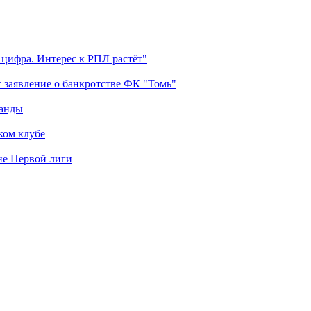
 цифра. Интерес к РПЛ растёт"
 заявление о банкротстве ФК "Томь"
манды
ком клубе
оне Первой лиги