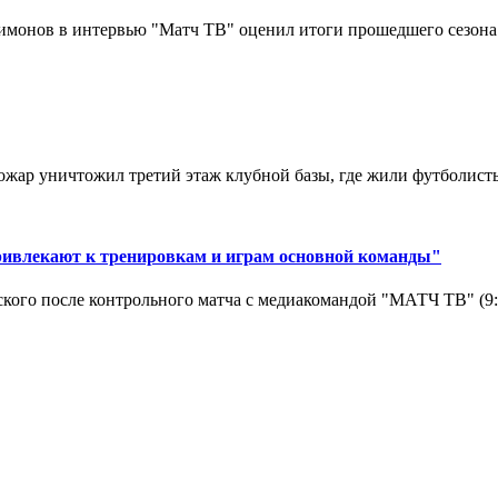
монов в интервью "Матч ТВ" оценил итоги прошедшего сезона д
ар уничтожил третий этаж клубной базы, где жили футболисты. 
ривлекают к тренировкам и играм основной команды"
кого после контрольного матча с медиакомандой "МАТЧ ТВ" (9