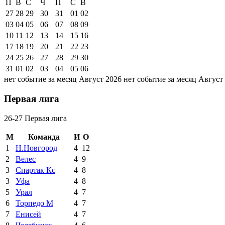
П
В
С
Ч
П
С
В
27
28
29
30
31
01
02
03
04
05
06
07
08
09
10
11
12
13
14
15
16
17
18
19
20
21
22
23
24
25
26
27
28
29
30
31
01
02
03
04
05
06
нет событие за месяц Август 2026
нет событие за месяц Август
Первая лига
26-27 Первая лига
М
Команда
И
О
1
Н.Новгород
4
12
2
Велес
4
9
3
Спартак Кс
4
8
3
Уфа
4
8
5
Урал
4
7
6
Торпедо М
4
7
7
Енисей
4
7