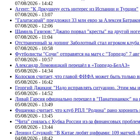
07/08/2026 - 14:42
Агент: "К Дркушичу есть интерес из Испании и Турции"
07/08/2026 - 13:07
"Галатасарай" предложил 33 млн евро за Алексея Батрако
07/08/2026 - 12:06
Шамиль Газизов: "Джапо порвал "кресты" на другой ноге.
07/08/2026 - 11:04
Отстраненный за допинг Заболотный стал игроком клуб
07/08/2026 - 10:58
Футболисты "Сочи" отправятся на матч с "Торпедо" 7 авг
07/08/2026 - 10:57
Александр Ломовицкий перешёл в «Торпедо-БелАЗ»
05/08/2026 - 14:34
Колосков считает, что главой ФИФА может быть только 
05/08/2026 - 16:42
Георгий Джикия: "Надо исправлять ситуацию. Этим мы и
05/08/2026 - 14:52
Ливай Гарсия официально перешел в "Панатинаикос" на 
05/08/2026 - 13:49
Фищенко считает, что клуб РПЛ "Родина" рано хоронить
05/08/2026 - 13:45
"Чита" снялась с Кубка России из-за финансовых пробле
05/08/2026 - 13:44
Леонид Слуцкий: "В Китае любят цифрами: 109 матчей, 6
04/08/2026 - 18:42