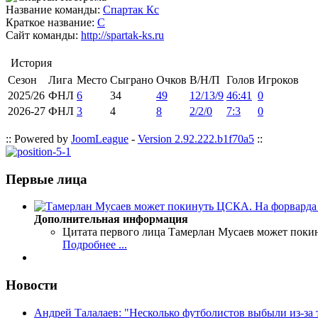
Название команды:
Спартак Кс
Краткое название:
С
Сайт команды:
http://spartak-ks.ru
История
Сезон
Лига
Место
Сыграно
Очков
В/Н/П
Голов
Игроков
2025/26
ФНЛ
6
34
49
12/13/9
46:41
0
2026-27
ФНЛ
3
4
8
2/2/0
7:3
0
:: Powered by
JoomLeague
-
Version 2.92.222.b1f70a5
::
Первые лица
Дополнительная информация
Цитата первого лица
Тамерлан Мусаев может поки
Подробнее ...
Новости
Андрей Талалаев: "Несколько футболистов выбыли из-за 