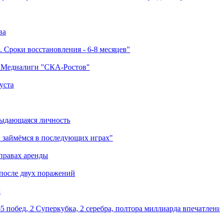
ва
 Сроки восстановления - 6-8 месяцев"
а Медиалиги "СКА-Ростов"
уста
выдающаяся личность
 займёмся в последующих играх"
правах аренды
 после двух поражений
м
5 побед, 2 Суперкубка, 2 серебра, полтора миллиарда впечатлен