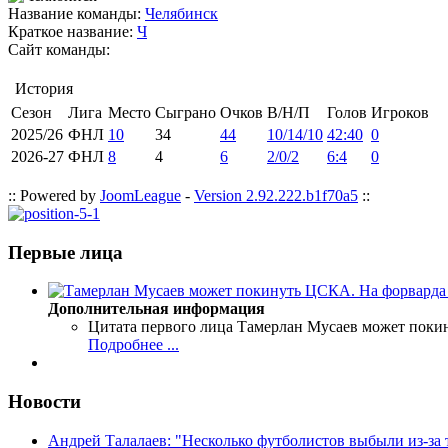
Название команды:
Челябинск
Краткое название:
Ч
Сайт команды:
История
Сезон
Лига
Место
Сыграно
Очков
В/Н/П
Голов
Игроков
2025/26
ФНЛ
10
34
44
10/14/10
42:40
0
2026-27
ФНЛ
8
4
6
2/0/2
6:4
0
:: Powered by
JoomLeague
-
Version 2.92.222.b1f70a5
::
Первые лица
Дополнительная информация
Цитата первого лица
Тамерлан Мусаев может поки
Подробнее ...
Новости
Андрей Талалаев: "Несколько футболистов выбыли из-за 