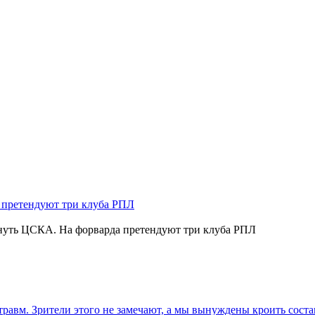
нуть ЦСКА. На форварда претендуют три клуба РПЛ
травм. Зрители этого не замечают, а мы вынуждены кроить соста