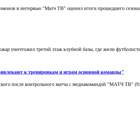
монов в интервью "Матч ТВ" оценил итоги прошедшего сезона д
ар уничтожил третий этаж клубной базы, где жили футболисты. 
ривлекают к тренировкам и играм основной команды"
кого после контрольного матча с медиакомандой "МАТЧ ТВ" (9