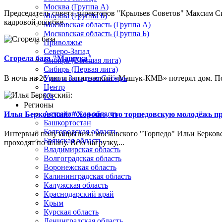
Москва (Группа А)
Председатель совета директоров "Крыльев Советов" Максим Си
Москва (Группа Б)
кадровой ошибке...
Московская область (Группа А)
Московская область (Группа Б)
Приволжье
Северо-Запад
Сгорела база "Машука"
Сибирь (Высшая лига)
Сибирь (Первая лига)
В ночь на 26 июля пятигорский «Машук-КМВ» потерял дом. Пож
Урал и Западная Сибирь
Центр
Юг
Регионы
Астраханская область
Илья Берковский: "Хорошо, что торпедовскую молодёжь п
Башкортостан
Белгородская область
Интервью полузащитника московского "Торпедо" Ильи Берковс
Брянская область
проходят по плану. Всю нагрузку,...
Владимирская область
Волгоградская область
Воронежская область
Калининградская область
Калужская область
Краснодарский край
Крым
Курская область
Ленинградская область