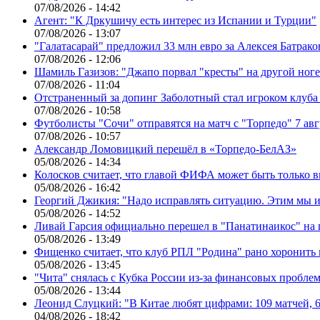
07/08/2026 - 14:42
Агент: "К Дркушичу есть интерес из Испании и Турции"
07/08/2026 - 13:07
"Галатасарай" предложил 33 млн евро за Алексея Батрако
07/08/2026 - 12:06
Шамиль Газизов: "Джапо порвал "кресты" на другой ноге.
07/08/2026 - 11:04
Отстраненный за допинг Заболотный стал игроком клуб
07/08/2026 - 10:58
Футболисты "Сочи" отправятся на матч с "Торпедо" 7 авг
07/08/2026 - 10:57
Александр Ломовицкий перешёл в «Торпедо-БелАЗ»
05/08/2026 - 14:34
Колосков считает, что главой ФИФА может быть только 
05/08/2026 - 16:42
Георгий Джикия: "Надо исправлять ситуацию. Этим мы и
05/08/2026 - 14:52
Ливай Гарсия официально перешел в "Панатинаикос" на 
05/08/2026 - 13:49
Фищенко считает, что клуб РПЛ "Родина" рано хоронить
05/08/2026 - 13:45
"Чита" снялась с Кубка России из-за финансовых пробле
05/08/2026 - 13:44
Леонид Слуцкий: "В Китае любят цифрами: 109 матчей, 6
04/08/2026 - 18:42