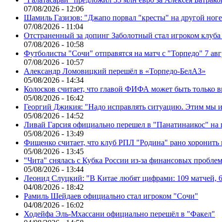
07/08/2026 - 12:06
Шамиль Газизов: "Джапо порвал "кресты" на другой ноге.
07/08/2026 - 11:04
Отстраненный за допинг Заболотный стал игроком клуб
07/08/2026 - 10:58
Футболисты "Сочи" отправятся на матч с "Торпедо" 7 авг
07/08/2026 - 10:57
Александр Ломовицкий перешёл в «Торпедо-БелАЗ»
05/08/2026 - 14:34
Колосков считает, что главой ФИФА может быть только 
05/08/2026 - 16:42
Георгий Джикия: "Надо исправлять ситуацию. Этим мы и
05/08/2026 - 14:52
Ливай Гарсия официально перешел в "Панатинаикос" на 
05/08/2026 - 13:49
Фищенко считает, что клуб РПЛ "Родина" рано хоронить
05/08/2026 - 13:45
"Чита" снялась с Кубка России из-за финансовых пробле
05/08/2026 - 13:44
Леонид Слуцкий: "В Китае любят цифрами: 109 матчей, 6
04/08/2026 - 18:42
Рамиль Шейдаев официально стал игроком "Сочи"
04/08/2026 - 16:02
Ходейфа Эль-Мхассани официально перешёл в "Факел"