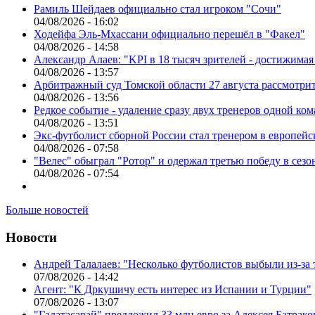
Рамиль Шейдаев официально стал игроком "Сочи"
04/08/2026 - 16:02
Ходейфа Эль-Мхассани официально перешёл в "Факел"
04/08/2026 - 14:58
Александр Алаев: "KPI в 18 тысяч зрителей - достижимая
04/08/2026 - 13:57
Арбитражный суд Томской области 27 августа рассмотрит
04/08/2026 - 13:56
Редкое событие - удаление сразу двух тренеров одной ко
04/08/2026 - 13:51
Экс-футболист сборной России стал тренером в европейс
04/08/2026 - 07:58
"Велес" обыграл "Ротор" и одержал третью победу в сез
04/08/2026 - 07:54
Больше новостей
Новости
Андрей Талалаев: "Несколько футболистов выбыли из-за 
07/08/2026 - 14:42
Агент: "К Дркушичу есть интерес из Испании и Турции"
07/08/2026 - 13:07
"Галатасарай" предложил 33 млн евро за Алексея Батрако