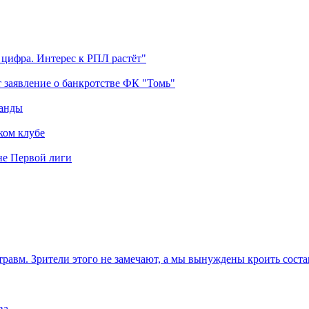
 цифра. Интерес к РПЛ растёт"
 заявление о банкротстве ФК "Томь"
манды
ком клубе
оне Первой лиги
травм. Зрители этого не замечают, а мы вынуждены кроить соста
ва