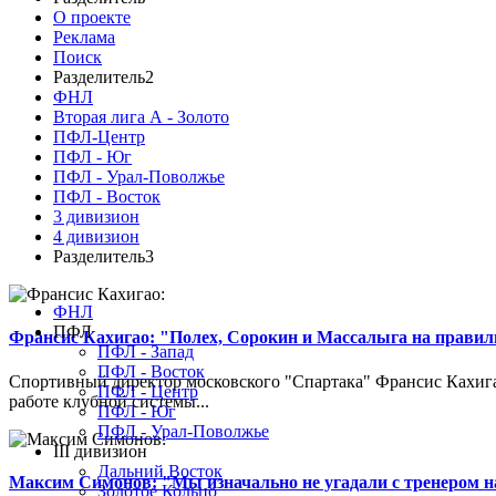
О проекте
Реклама
Поиск
Разделитель2
ФНЛ
Вторая лига А - Золото
ПФЛ-Центр
ПФЛ - Юг
ПФЛ - Урал-Поволжье
ПФЛ - Восток
3 дивизион
4 дивизион
Разделитель3
ФНЛ
ПФЛ
Франсис Кахигао: "Полех, Сорокин и Массалыга на правиль
ПФЛ - Запад
ПФЛ - Восток
Спортивный директор московского "Спартака" Франсис Кахигао
ПФЛ - Центр
работе клубной системы...
ПФЛ - Юг
ПФЛ - Урал-Поволжье
III дивизион
Дальний Восток
Максим Симонов: "Мы изначально не угадали с тренером на
Золотое Кольцо