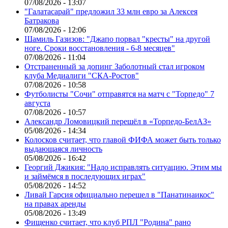
07/08/2026 - 13:07
"Галатасарай" предложил 33 млн евро за Алексея
Батракова
07/08/2026 - 12:06
Шамиль Газизов: "Джапо порвал "кресты" на другой
ноге. Сроки восстановления - 6-8 месяцев"
07/08/2026 - 11:04
Отстраненный за допинг Заболотный стал игроком
клуба Медиалиги "СКА-Ростов"
07/08/2026 - 10:58
Футболисты "Сочи" отправятся на матч с "Торпедо" 7
августа
07/08/2026 - 10:57
Александр Ломовицкий перешёл в «Торпедо-БелАЗ»
05/08/2026 - 14:34
Колосков считает, что главой ФИФА может быть только
выдающаяся личность
05/08/2026 - 16:42
Георгий Джикия: "Надо исправлять ситуацию. Этим мы
и займёмся в последующих играх"
05/08/2026 - 14:52
Ливай Гарсия официально перешел в "Панатинаикос"
на правах аренды
05/08/2026 - 13:49
Фищенко считает, что клуб РПЛ "Родина" рано