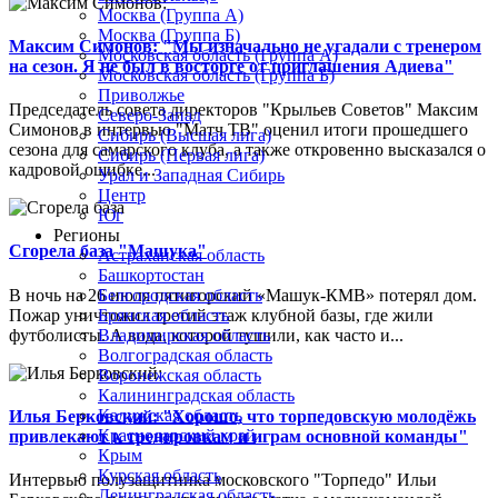
Москва (Группа А)
Москва (Группа Б)
Максим Симонов: "Мы изначально не угадали с тренером
Московская область (Группа А)
на сезон. Я не был в восторге от приглашения Адиева"
Московская область (Группа Б)
Приволжье
Председатель совета директоров "Крыльев Советов" Максим
Северо-Запад
Симонов в интервью "Матч ТВ" оценил итоги прошедшего
Сибирь (Высшая лига)
сезона для самарского клуба, а также откровенно высказался о
Сибирь (Первая лига)
кадровой ошибке...
Урал и Западная Сибирь
Центр
Юг
Регионы
Сгорела база "Машука"
Астраханская область
Башкортостан
В ночь на 26 июля пятигорский «Машук-КМВ» потерял дом.
Белгородская область
Пожар уничтожил третий этаж клубной базы, где жили
Брянская область
футболисты. А вода, которой тушили, как часто и...
Владимирская область
Волгоградская область
Воронежская область
Калининградская область
Калужская область
Илья Берковский: "Хорошо, что торпедовскую молодёжь
Краснодарский край
привлекают к тренировкам и играм основной команды"
Крым
Курская область
Интервью полузащитника московского "Торпедо" Ильи
Ленинградская область