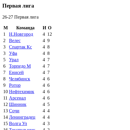
Первая лига
26-27 Первая лига
М
Команда
И
О
1
Н.Новгород
4
12
2
Велес
4
9
3
Спартак Кс
4
8
3
Уфа
4
8
5
Урал
4
7
6
Торпедо М
4
7
7
Енисей
4
7
8
Челябинск
4
6
9
Ротор
4
6
10
Нефтехимик
4
6
11
Арсенал
4
6
12
Шинник
4
5
13
Сочи
4
4
14
Ленинградец
4
4
15
Волга Ул
4
3
16
Текстильщик
4
2