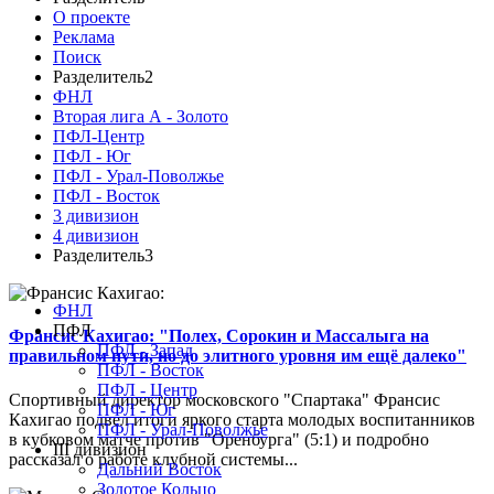
О проекте
Реклама
Поиск
Разделитель2
ФНЛ
Вторая лига А - Золото
ПФЛ-Центр
ПФЛ - Юг
ПФЛ - Урал-Поволжье
ПФЛ - Восток
3 дивизион
4 дивизион
Разделитель3
ФНЛ
ПФЛ
Франсис Кахигао: "Полех, Сорокин и Массалыга на
ПФЛ - Запад
правильном пути, но до элитного уровня им ещё далеко"
ПФЛ - Восток
ПФЛ - Центр
Спортивный директор московского "Спартака" Франсис
ПФЛ - Юг
Кахигао подвел итоги яркого старта молодых воспитанников
ПФЛ - Урал-Поволжье
в кубковом матче против "Оренбурга" (5:1) и подробно
III дивизион
рассказал о работе клубной системы...
Дальний Восток
Золотое Кольцо