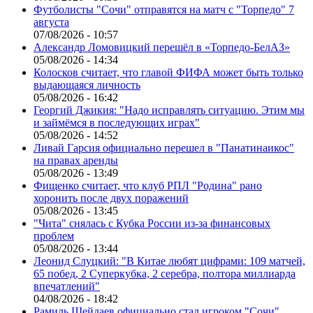
Футболисты "Сочи" отправятся на матч с "Торпедо" 7
августа
07/08/2026 - 10:57
Александр Ломовицкий перешёл в «Торпедо-БелАЗ»
05/08/2026 - 14:34
Колосков считает, что главой ФИФА может быть только
выдающаяся личность
05/08/2026 - 16:42
Георгий Джикия: "Надо исправлять ситуацию. Этим мы
и займёмся в последующих играх"
05/08/2026 - 14:52
Ливай Гарсия официально перешел в "Панатинаикос"
на правах аренды
05/08/2026 - 13:49
Фищенко считает, что клуб РПЛ "Родина" рано
хоронить после двух поражений
05/08/2026 - 13:45
"Чита" снялась с Кубка России из-за финансовых
проблем
05/08/2026 - 13:44
Леонид Слуцкий: "В Китае любят цифрами: 109 матчей,
65 побед, 2 Суперкубка, 2 серебра, полтора миллиарда
впечатлений"
04/08/2026 - 18:42
Рамиль Шейдаев официально стал игроком "Сочи"