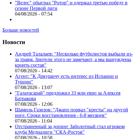
"Велес" обыграл "Ротор" и одержал третью победу в
сезоне Первой лиги
04/08/2026 - 07:54
Больше новостей
Новости
Андрей Талалаев: "Несколько футболистов выбыли из-
за травм. Зрители этого не замечают, а мы вынуждены
кроить состав"
07/08/2026 - 14:42
Агент: "К Дркушичу есть интерес из Испании и
Турции"
07/08/2026 - 13:07
"Галатасарай" предложил 33 млн евро за Алексея
Батракова
07/08/2026 - 12:06
Шамиль Газизов: "Джапо порвал "кресты" на другой
ноге. Сроки восстановления - 6-8 месяцев"
07/08/2026 - 11:04
Отстраненный за допинг Заболотный стал игроком
клуба Медиалиги "СКА-Ростов"
07/08/2026 - 10:58