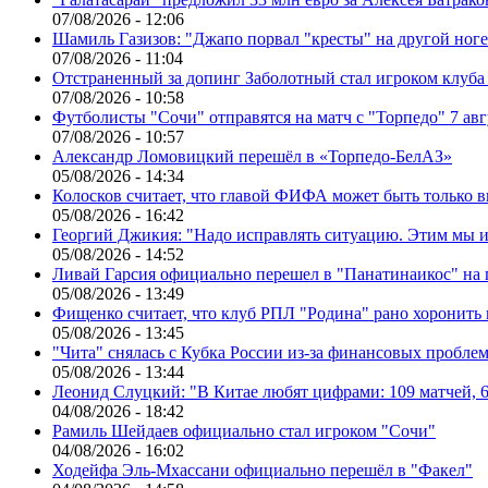
07/08/2026 - 12:06
Шамиль Газизов: "Джапо порвал "кресты" на другой ноге.
07/08/2026 - 11:04
Отстраненный за допинг Заболотный стал игроком клуб
07/08/2026 - 10:58
Футболисты "Сочи" отправятся на матч с "Торпедо" 7 авг
07/08/2026 - 10:57
Александр Ломовицкий перешёл в «Торпедо-БелАЗ»
05/08/2026 - 14:34
Колосков считает, что главой ФИФА может быть только 
05/08/2026 - 16:42
Георгий Джикия: "Надо исправлять ситуацию. Этим мы и
05/08/2026 - 14:52
Ливай Гарсия официально перешел в "Панатинаикос" на 
05/08/2026 - 13:49
Фищенко считает, что клуб РПЛ "Родина" рано хоронить
05/08/2026 - 13:45
"Чита" снялась с Кубка России из-за финансовых пробле
05/08/2026 - 13:44
Леонид Слуцкий: "В Китае любят цифрами: 109 матчей, 6
04/08/2026 - 18:42
Рамиль Шейдаев официально стал игроком "Сочи"
04/08/2026 - 16:02
Ходейфа Эль-Мхассани официально перешёл в "Факел"