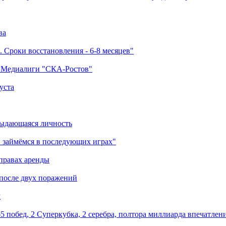
ва
 Сроки восстановления - 6-8 месяцев"
а Медиалиги "СКА-Ростов"
уста
выдающаяся личность
 займёмся в последующих играх"
правах аренды
 после двух поражений
м
5 побед, 2 Суперкубка, 2 серебра, полтора миллиарда впечатлен