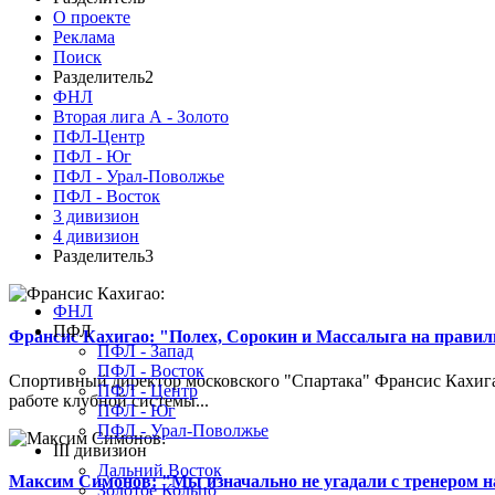
О проекте
Реклама
Поиск
Разделитель2
ФНЛ
Вторая лига А - Золото
ПФЛ-Центр
ПФЛ - Юг
ПФЛ - Урал-Поволжье
ПФЛ - Восток
3 дивизион
4 дивизион
Разделитель3
ФНЛ
ПФЛ
Франсис Кахигао: "Полех, Сорокин и Массалыга на правиль
ПФЛ - Запад
ПФЛ - Восток
Спортивный директор московского "Спартака" Франсис Кахигао
ПФЛ - Центр
работе клубной системы...
ПФЛ - Юг
ПФЛ - Урал-Поволжье
III дивизион
Дальний Восток
Максим Симонов: "Мы изначально не угадали с тренером на
Золотое Кольцо