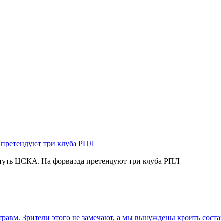
нуть ЦСКА. На форварда претендуют три клуба РПЛ
травм. Зрители этого не замечают, а мы вынуждены кроить соста