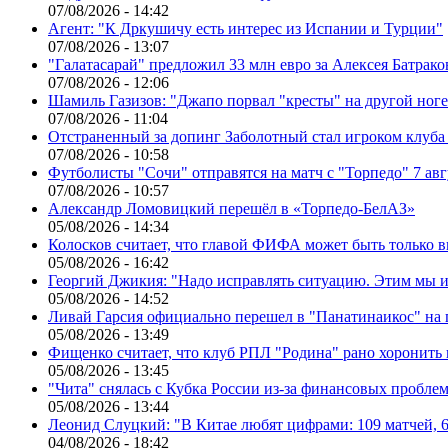
07/08/2026 - 14:42
Агент: "К Дркушичу есть интерес из Испании и Турции"
07/08/2026 - 13:07
"Галатасарай" предложил 33 млн евро за Алексея Батрако
07/08/2026 - 12:06
Шамиль Газизов: "Джапо порвал "кресты" на другой ноге.
07/08/2026 - 11:04
Отстраненный за допинг Заболотный стал игроком клуб
07/08/2026 - 10:58
Футболисты "Сочи" отправятся на матч с "Торпедо" 7 авг
07/08/2026 - 10:57
Александр Ломовицкий перешёл в «Торпедо-БелАЗ»
05/08/2026 - 14:34
Колосков считает, что главой ФИФА может быть только 
05/08/2026 - 16:42
Георгий Джикия: "Надо исправлять ситуацию. Этим мы и
05/08/2026 - 14:52
Ливай Гарсия официально перешел в "Панатинаикос" на 
05/08/2026 - 13:49
Фищенко считает, что клуб РПЛ "Родина" рано хоронить
05/08/2026 - 13:45
"Чита" снялась с Кубка России из-за финансовых пробле
05/08/2026 - 13:44
Леонид Слуцкий: "В Китае любят цифрами: 109 матчей, 6
04/08/2026 - 18:42