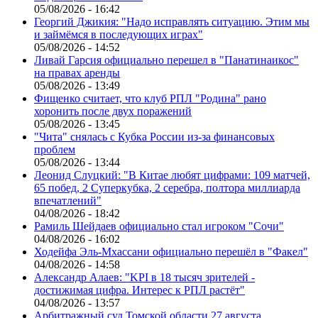
05/08/2026 - 16:42
Георгий Джикия: "Надо исправлять ситуацию. Этим мы
и займёмся в последующих играх"
05/08/2026 - 14:52
Ливай Гарсия официально перешел в "Панатинаикос"
на правах аренды
05/08/2026 - 13:49
Фищенко считает, что клуб РПЛ "Родина" рано
хоронить после двух поражений
05/08/2026 - 13:45
"Чита" снялась с Кубка России из-за финансовых
проблем
05/08/2026 - 13:44
Леонид Слуцкий: "В Китае любят цифрами: 109 матчей,
65 побед, 2 Суперкубка, 2 серебра, полтора миллиарда
впечатлений"
04/08/2026 - 18:42
Рамиль Шейдаев официально стал игроком "Сочи"
04/08/2026 - 16:02
Ходейфа Эль-Мхассани официально перешёл в "Факел"
04/08/2026 - 14:58
Александр Алаев: "KPI в 18 тысяч зрителей -
достижимая цифра. Интерес к РПЛ растёт"
04/08/2026 - 13:57
Арбитражный суд Томской области 27 августа