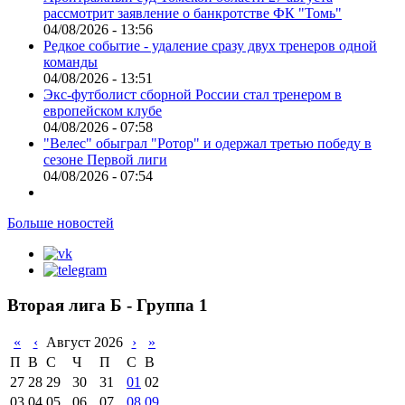
рассмотрит заявление о банкротстве ФК "Томь"
04/08/2026 - 13:56
Редкое событие - удаление сразу двух тренеров одной
команды
04/08/2026 - 13:51
Экс-футболист сборной России стал тренером в
европейском клубе
04/08/2026 - 07:58
"Велес" обыграл "Ротор" и одержал третью победу в
сезоне Первой лиги
04/08/2026 - 07:54
Больше новостей
Вторая лига Б - Группа 1
«
‹
Август 2026
›
»
П
В
С
Ч
П
С
В
27
28
29
30
31
01
02
03
04
05
06
07
08
09