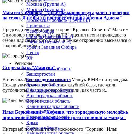
Москва (Группа А)
Москва (Группа Б)
Максим Симонов: "Мы изначально не угадали с тренером
Московская область (Группа А)
на сезон. Я не был в восторге от приглашения Адиева"
Московская область (Группа Б)
Приволжье
Председатель совета директоров "Крыльев Советов" Максим
Северо-Запад
Симонов в интервью "Матч ТВ" оценил итоги прошедшего
Сибирь (Высшая лига)
сезона для самарского клуба, а также откровенно высказался о
Сибирь (Первая лига)
кадровой ошибке...
Урал и Западная Сибирь
Центр
Юг
Регионы
Сгорела база "Машука"
Астраханская область
Башкортостан
В ночь на 26 июля пятигорский «Машук-КМВ» потерял дом.
Белгородская область
Пожар уничтожил третий этаж клубной базы, где жили
Брянская область
футболисты. А вода, которой тушили, как часто и...
Владимирская область
Волгоградская область
Воронежская область
Калининградская область
Калужская область
Илья Берковский: "Хорошо, что торпедовскую молодёжь
Краснодарский край
привлекают к тренировкам и играм основной команды"
Крым
Курская область
Интервью полузащитника московского "Торпедо" Ильи
Ленинградская область