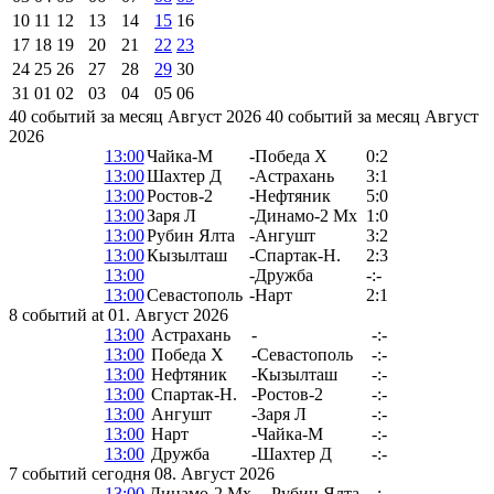
10
11
12
13
14
15
16
17
18
19
20
21
22
23
24
25
26
27
28
29
30
31
01
02
03
04
05
06
40 событий за месяц Август 2026
40 событий за месяц Август
2026
13:00
Чайка-М
-
Победа Х
0:2
13:00
Шахтер Д
-
Астрахань
3:1
13:00
Ростов-2
-
Нефтяник
5:0
13:00
Заря Л
-
Динамо-2 Мх
1:0
13:00
Рубин Ялта
-
Ангушт
3:2
13:00
Кызылташ
-
Спартак-Н.
2:3
13:00
-
Дружба
-:-
13:00
Севастополь
-
Нарт
2:1
8 событий at 01. Август 2026
13:00
Астрахань
-
-:-
13:00
Победа Х
-
Севастополь
-:-
13:00
Нефтяник
-
Кызылташ
-:-
13:00
Спартак-Н.
-
Ростов-2
-:-
13:00
Ангушт
-
Заря Л
-:-
13:00
Нарт
-
Чайка-М
-:-
13:00
Дружба
-
Шахтер Д
-:-
7 событий сегодня 08. Август 2026
13:00
Динамо-2 Мх
-
Рубин Ялта
-:-