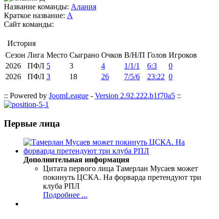
Название команды:
Алания
Краткое название:
А
Сайт команды:
История
Сезон
Лига
Место
Сыграно
Очков
В/Н/П
Голов
Игроков
2026
ПФЛ
5
3
4
1/1/1
6:3
0
2026
ПФЛ
3
18
26
7/5/6
23:22
0
:: Powered by
JoomLeague
-
Version 2.92.222.b1f70a5
::
Первые лица
Дополнительная информация
Цитата первого лица
Тамерлан Мусаев может
покинуть ЦСКА. На форварда претендуют три
клуба РПЛ
Подробнее ...