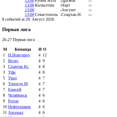
13:00
Рубин Ялта
-
Дружба
-:-
13:00
Кызылташ
-
Нарт
-:-
13:00
-
Ангушт
-:-
13:00
Севастополь
-
Спартак-Н.
-:-
8 событий at 29. Август 2026
Первая лига
26-27 Первая лига
М
Команда
И
О
1
Н.Новгород
4
12
2
Велес
4
9
3
Спартак Кс
4
8
3
Уфа
4
8
5
Урал
4
7
6
Торпедо М
4
7
7
Енисей
4
7
8
Челябинск
4
6
9
Ротор
4
6
10
Нефтехимик
4
6
11
Арсенал
4
6