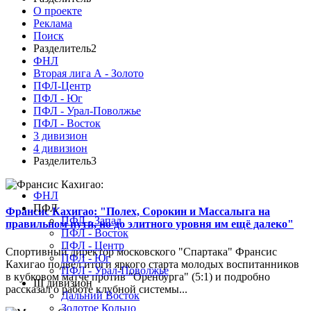
О проекте
Реклама
Поиск
Разделитель2
ФНЛ
Вторая лига А - Золото
ПФЛ-Центр
ПФЛ - Юг
ПФЛ - Урал-Поволжье
ПФЛ - Восток
3 дивизион
4 дивизион
Разделитель3
ФНЛ
ПФЛ
Франсис Кахигао: "Полех, Сорокин и Массалыга на
ПФЛ - Запад
правильном пути, но до элитного уровня им ещё далеко"
ПФЛ - Восток
ПФЛ - Центр
Спортивный директор московского "Спартака" Франсис
ПФЛ - Юг
Кахигао подвел итоги яркого старта молодых воспитанников
ПФЛ - Урал-Поволжье
в кубковом матче против "Оренбурга" (5:1) и подробно
III дивизион
рассказал о работе клубной системы...
Дальний Восток
Золотое Кольцо