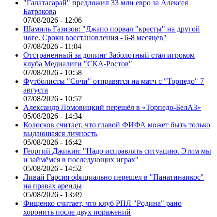
"Галатасарай" предложил 33 млн евро за Алексея
Батракова
07/08/2026 - 12:06
Шамиль Газизов: "Джапо порвал "кресты" на другой
ноге. Сроки восстановления - 6-8 месяцев"
07/08/2026 - 11:04
Отстраненный за допинг Заболотный стал игроком
клуба Медиалиги "СКА-Ростов"
07/08/2026 - 10:58
Футболисты "Сочи" отправятся на матч с "Торпедо" 7
августа
07/08/2026 - 10:57
Александр Ломовицкий перешёл в «Торпедо-БелАЗ»
05/08/2026 - 14:34
Колосков считает, что главой ФИФА может быть только
выдающаяся личность
05/08/2026 - 16:42
Георгий Джикия: "Надо исправлять ситуацию. Этим мы
и займёмся в последующих играх"
05/08/2026 - 14:52
Ливай Гарсия официально перешел в "Панатинаикос"
на правах аренды
05/08/2026 - 13:49
Фищенко считает, что клуб РПЛ "Родина" рано
хоронить после двух поражений