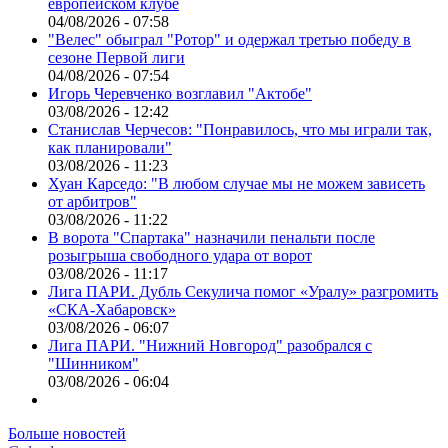
европейском клубе
04/08/2026 - 07:58
"Велес" обыграл "Ротор" и одержал третью победу в
сезоне Первой лиги
04/08/2026 - 07:54
Игорь Черевченко возглавил "Актобе"
03/08/2026 - 12:42
Станислав Черчесов: "Понравилось, что мы играли так,
как планировали"
03/08/2026 - 11:23
Хуан Карседо: "В любом случае мы не можем зависеть
от арбитров"
03/08/2026 - 11:22
В ворота "Спартака" назначили пенальти после
розыгрыша свободного удара от ворот
03/08/2026 - 11:17
Лига ПАРИ. Дубль Секулича помог «Уралу» разгромить
«СКА-Хабаровск»
03/08/2026 - 06:07
Лига ПАРИ. "Нижний Новгород" разобрался с
"Шинником"
03/08/2026 - 06:04
Больше новостей