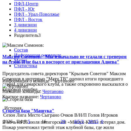
ПФЛ-Центр
ПФЛ - Юг
ПФЛ - Урал-Поволжье
ПФЛ - Восток
3 дивизион
4 дивизион
Разделитель3
Состав
Информация о команде
Максим Симонов: "Мы изначально не угадали с тренером
Матчи
на сезон. Я не был в восторге от приглашения Адиева"
Статистика
Председатель совета директоров "Крыльев Советов" Максим
Симонов в интервью "Матч ТВ" оценил итоги прошедшего
Информация о команде - Чертаново
сезона для самарского клуба, а также откровенно высказался о
кадровой ошибке...
Название команды:
Чертаново
Краткое название:
Чертаново
История
Сгорела база "Машука"
Сезон
Лига
Место
Сыграно
Очков
В/Н/П
Голов
Игроков
2026
ПФЛ
5
16
29
8/5/3
28:15
0
В ночь на 26 июля пятигорский «Машук-КМВ» потерял дом.
Пожар уничтожил третий этаж клубной базы, где жили