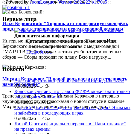
футболисты. А вода, которой тушили, как часто и...
:: Powered by
JoomLeague
-
Version 2.92.222.b1f70a5
::
Первые лица
Илья Берковский: "Хорошо, что торпедовскую молодёжь
привлекают к тренировкам и играм основной команды"
Дополнительная информация
Интервью полузащитника московского "Торпедо" Ильи
Цитата первого лица
Баринов не исключил
Берковского после контрольного матча с медиакомандой
возвращения в "Локомотив"
"МАТЧ ТВ" (9:0) в рамках летних учебно-тренировочных
Подробнее ...
сборов.— Сборы проходят по плану. Всю нагрузку,...
Новости
Михаил Кержаков: "В новой должности ответственность
Александр Ломовицкий перешёл в «Торпедо-БелАЗ»
намного больше"
05/08/2026 - 14:34
Колосков считает, что главой ФИФА может быть только
Тренер вратарей "Зенита" Михаил Кержаков в интервью
выдающаяся личность
клубной пресс-службе рассказал о новом статусе в команде.—
05/08/2026 - 16:42
Михаил, как вы в целом оцените свои первые дни в...
Георгий Джикия: "Надо исправлять ситуацию. Этим мы
и займёмся в последующих играх"
05/08/2026 - 14:52
Ливай Гарсия официально перешел в "Панатинаикос"
на правах аренды