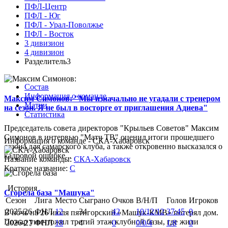
ПФЛ-Центр
ПФЛ - Юг
ПФЛ - Урал-Поволжье
ПФЛ - Восток
3 дивизион
4 дивизион
Разделитель3
Состав
Информация о команде
Максим Симонов: "Мы изначально не угадали с тренером
Матчи
на сезон. Я не был в восторге от приглашения Адиева"
Статистика
Председатель совета директоров "Крыльев Советов" Максим
Симонов в интервью "Матч ТВ" оценил итоги прошедшего
Информация о команде - СКА-Хабаровск
сезона для самарского клуба, а также откровенно высказался о
кадровой ошибке...
Название команды:
СКА-Хабаровск
Краткое название:
С
История
Сгорела база "Машука"
Сезон
Лига
Место
Сыграно
Очков
В/Н/П
Голов
Игроков
2025/26
ФНЛ
12
34
42
10/12/12
37:45
0
В ночь на 26 июля пятигорский «Машук-КМВ» потерял дом.
Пожар уничтожил третий этаж клубной базы, где жили
2026-27
ФНЛ
18
4
0
0/0/4
1:8
0