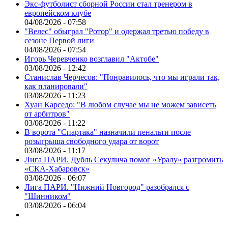
Экс-футболист сборной России стал тренером в
европейском клубе
04/08/2026 - 07:58
"Велес" обыграл "Ротор" и одержал третью победу в
сезоне Первой лиги
04/08/2026 - 07:54
Игорь Черевченко возглавил "Актобе"
03/08/2026 - 12:42
Станислав Черчесов: "Понравилось, что мы играли так,
как планировали"
03/08/2026 - 11:23
Хуан Карседо: "В любом случае мы не можем зависеть
от арбитров"
03/08/2026 - 11:22
В ворота "Спартака" назначили пенальти после
розыгрыша свободного удара от ворот
03/08/2026 - 11:17
Лига ПАРИ. Дубль Секулича помог «Уралу» разгромить
«СКА-Хабаровск»
03/08/2026 - 06:07
Лига ПАРИ. "Нижний Новгород" разобрался с
"Шинником"
03/08/2026 - 06:04