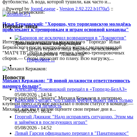
футболисты. А вода, которой тушили, как часто и...
:: Powered by
JoomLeague
-
Version 2.92.222.b1f70a5
::
Илья Берковский: "Хорошо, что торпедовскую молодёжь
Первые лица
привлекают к тренировкам и играм основной команды"
Интервью полузащитника московского "Торпедо" Ильи
Дополнительная информация
Берковского после контрольного матча с медиакомандой
Цитата первого лица
Баринов не исключил
"МАТЧ ТВ" (9:0) в рамках летних учебно-тренировочных
возвращения в "Локомотив"
сборов.— Сборы проходят по плану. Всю нагрузку,...
Подробнее ...
Новости
Михаил Кержаков: "В новой должности ответственность
намного больше"
Александр Ломовицкий перешёл в «Торпедо-БелАЗ»
05/08/2026 - 14:34
Тренер вратарей "Зенита" Михаил Кержаков в интервью
Колосков считает, что главой ФИФА может быть только
клубной пресс-службе рассказал о новом статусе в команде.—
выдающаяся личность
Михаил, как вы в целом оцените свои первые дни в...
05/08/2026 - 16:42
Георгий Джикия: "Надо исправлять ситуацию. Этим мы
и займёмся в последующих играх"
05/08/2026 - 14:52
Ливай Гарсия официально перешел в "Панатинаикос"