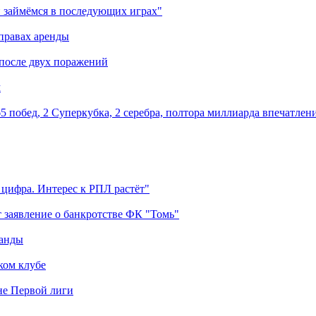
 займёмся в последующих играх"
правах аренды
 после двух поражений
м
5 побед, 2 Суперкубка, 2 серебра, полтора миллиарда впечатлен
 цифра. Интерес к РПЛ растёт"
 заявление о банкротстве ФК "Томь"
манды
ком клубе
оне Первой лиги