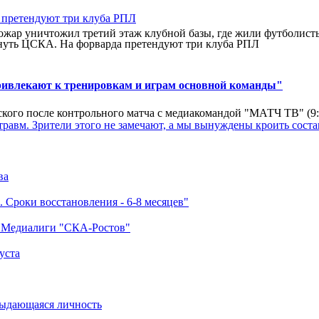
ар уничтожил третий этаж клубной базы, где жили футболисты. 
нуть ЦСКА. На форварда претендуют три клуба РПЛ
ривлекают к тренировкам и играм основной команды"
кого после контрольного матча с медиакомандой "МАТЧ ТВ" (9
травм. Зрители этого не замечают, а мы вынуждены кроить соста
ва
 Сроки восстановления - 6-8 месяцев"
а Медиалиги "СКА-Ростов"
уста
выдающаяся личность