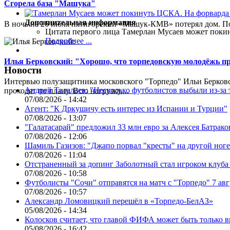
Сгорела база "Машука"
Дополнительная информация
В ночь на 26 июля пятигорский «Машук-КМВ» потерял дом. Пож
Цитата первого лица
Тамерлан Мусаев может поки
Подробнее ...
Илья Берковский: "Хорошо, что торпедовскую молодёжь п
Новости
Интервью полузащитника московского "Торпедо" Ильи Берковс
Андрей Талалаев: "Несколько футболистов выбыли из-за 
проходят по плану. Всю нагрузку,...
07/08/2026 - 14:42
Агент: "К Дркушичу есть интерес из Испании и Турции"
07/08/2026 - 13:07
"Галатасарай" предложил 33 млн евро за Алексея Батрако
07/08/2026 - 12:06
Шамиль Газизов: "Джапо порвал "кресты" на другой ноге.
07/08/2026 - 11:04
Отстраненный за допинг Заболотный стал игроком клуб
07/08/2026 - 10:58
Футболисты "Сочи" отправятся на матч с "Торпедо" 7 авг
07/08/2026 - 10:57
Александр Ломовицкий перешёл в «Торпедо-БелАЗ»
05/08/2026 - 14:34
Колосков считает, что главой ФИФА может быть только 
05/08/2026 - 16:42