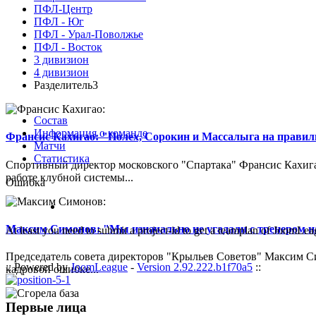
ПФЛ-Центр
ПФЛ - Юг
ПФЛ - Урал-Поволжье
ПФЛ - Восток
3 дивизион
4 дивизион
Разделитель3
Состав
Информация о команде
Франсис Кахигао: "Полех, Сорокин и Массалыга на правиль
Матчи
Статистика
Спортивный директор московского "Спартака" Франсис Кахигао
работе клубной системы...
Ошибка
Максим Симонов: "Мы изначально не угадали с тренером на
At least you need to submit a project-id to get a teamplan of JoomLea
Председатель совета директоров "Крыльев Советов" Максим Си
:: Powered by
JoomLeague
-
Version 2.92.222.b1f70a5
::
кадровой ошибке...
Первые лица