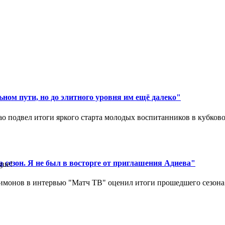
ном пути, но до элитного уровня им ещё далеко"
 подвел итоги яркого старта молодых воспитанников в кубковом
 сезон. Я не был в восторге от приглашения Адиева"
gue!
монов в интервью "Матч ТВ" оценил итоги прошедшего сезона д