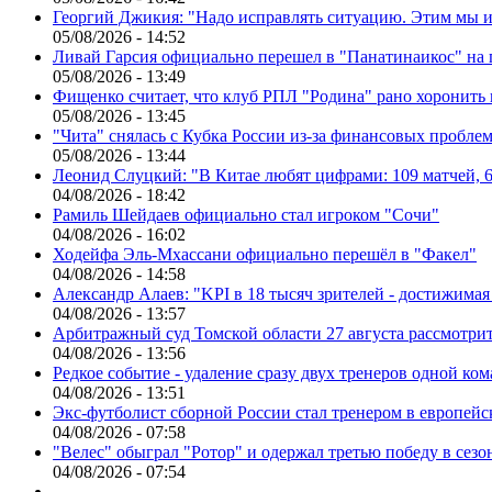
Георгий Джикия: "Надо исправлять ситуацию. Этим мы и
05/08/2026 - 14:52
Ливай Гарсия официально перешел в "Панатинаикос" на 
05/08/2026 - 13:49
Фищенко считает, что клуб РПЛ "Родина" рано хоронить
05/08/2026 - 13:45
"Чита" снялась с Кубка России из-за финансовых пробле
05/08/2026 - 13:44
Леонид Слуцкий: "В Китае любят цифрами: 109 матчей, 6
04/08/2026 - 18:42
Рамиль Шейдаев официально стал игроком "Сочи"
04/08/2026 - 16:02
Ходейфа Эль-Мхассани официально перешёл в "Факел"
04/08/2026 - 14:58
Александр Алаев: "KPI в 18 тысяч зрителей - достижимая
04/08/2026 - 13:57
Арбитражный суд Томской области 27 августа рассмотрит
04/08/2026 - 13:56
Редкое событие - удаление сразу двух тренеров одной ко
04/08/2026 - 13:51
Экс-футболист сборной России стал тренером в европейс
04/08/2026 - 07:58
"Велес" обыграл "Ротор" и одержал третью победу в сез
04/08/2026 - 07:54