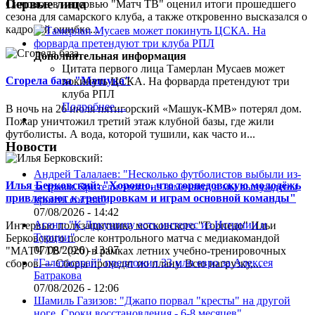
Первые лица
Симонов в интервью "Матч ТВ" оценил итоги прошедшего
сезона для самарского клуба, а также откровенно высказался о
кадровой ошибке...
Дополнительная информация
Цитата первого лица
Тамерлан Мусаев может
Сгорела база "Машука"
покинуть ЦСКА. На форварда претендуют три
клуба РПЛ
Подробнее ...
В ночь на 26 июля пятигорский «Машук-КМВ» потерял дом.
Пожар уничтожил третий этаж клубной базы, где жили
футболисты. А вода, которой тушили, как часто и...
Новости
Андрей Талалаев: "Несколько футболистов выбыли из-
Илья Берковский: "Хорошо, что торпедовскую молодёжь
за травм. Зрители этого не замечают, а мы вынуждены
привлекают к тренировкам и играм основной команды"
кроить состав"
07/08/2026 - 14:42
Агент: "К Дркушичу есть интерес из Испании и
Интервью полузащитника московского "Торпедо" Ильи
Турции"
Берковского после контрольного матча с медиакомандой
07/08/2026 - 13:07
"МАТЧ ТВ" (9:0) в рамках летних учебно-тренировочных
"Галатасарай" предложил 33 млн евро за Алексея
сборов.— Сборы проходят по плану. Всю нагрузку,...
Батракова
07/08/2026 - 12:06
Шамиль Газизов: "Джапо порвал "кресты" на другой
ноге. Сроки восстановления - 6-8 месяцев"