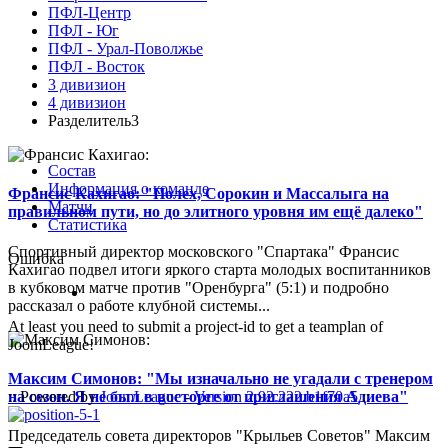
ПФЛ-Центр
ПФЛ - Юг
ПФЛ - Урал-Поволжье
ПФЛ - Восток
3 дивизион
4 дивизион
Разделитель3
Состав
Информация о команде
Франсис Кахигао: "Полех, Сорокин и Массалыга на
Матчи
правильном пути, но до элитного уровня им ещё далеко"
Статистика
Спортивный директор московского "Спартака" Франсис
Ошибка
Кахигао подвел итоги яркого старта молодых воспитанников
в кубковом матче против "Оренбурга" (5:1) и подробно
рассказал о работе клубной системы...
At least you need to submit a project-id to get a teamplan of
JoomLeague!
Максим Симонов: "Мы изначально не угадали с тренером
на сезон. Я не был в восторге от приглашения Адиева"
:: Powered by
JoomLeague
-
Version 2.92.222.b1f70a5
::
Председатель совета директоров "Крыльев Советов" Максим