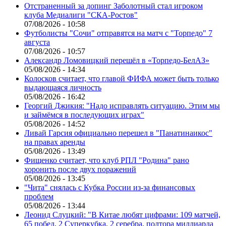
Отстраненный за допинг Заболотный стал игроком
клуба Медиалиги "СКА-Ростов"
07/08/2026 - 10:58
Футболисты "Сочи" отправятся на матч с "Торпедо" 7
августа
07/08/2026 - 10:57
Александр Ломовицкий перешёл в «Торпедо-БелАЗ»
05/08/2026 - 14:34
Колосков считает, что главой ФИФА может быть только
выдающаяся личность
05/08/2026 - 16:42
Георгий Джикия: "Надо исправлять ситуацию. Этим мы
и займёмся в последующих играх"
05/08/2026 - 14:52
Ливай Гарсия официально перешел в "Панатинаикос"
на правах аренды
05/08/2026 - 13:49
Фищенко считает, что клуб РПЛ "Родина" рано
хоронить после двух поражений
05/08/2026 - 13:45
"Чита" снялась с Кубка России из-за финансовых
проблем
05/08/2026 - 13:44
Леонид Слуцкий: "В Китае любят цифрами: 109 матчей,
65 побед, 2 Суперкубка, 2 серебра, полтора миллиарда