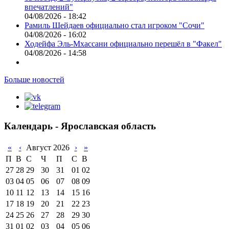
впечатлений"
04/08/2026 - 18:42
Рамиль Шейдаев официально стал игроком "Сочи"
04/08/2026 - 16:02
Ходейфа Эль-Мхассани официально перешёл в "Факел"
04/08/2026 - 14:58
Больше новостей
Календарь - Ярославская область
«
‹
Август 2026
›
»
П
В
С
Ч
П
С
В
27
28
29
30
31
01
02
03
04
05
06
07
08
09
10
11
12
13
14
15
16
17
18
19
20
21
22
23
24
25
26
27
28
29
30
31
01
02
03
04
05
06