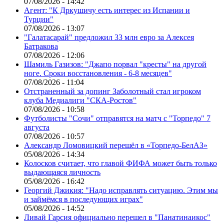
07/08/2026 - 14:42
Агент: "К Дркушичу есть интерес из Испании и
Турции"
07/08/2026 - 13:07
"Галатасарай" предложил 33 млн евро за Алексея
Батракова
07/08/2026 - 12:06
Шамиль Газизов: "Джапо порвал "кресты" на другой
ноге. Сроки восстановления - 6-8 месяцев"
07/08/2026 - 11:04
Отстраненный за допинг Заболотный стал игроком
клуба Медиалиги "СКА-Ростов"
07/08/2026 - 10:58
Футболисты "Сочи" отправятся на матч с "Торпедо" 7
августа
07/08/2026 - 10:57
Александр Ломовицкий перешёл в «Торпедо-БелАЗ»
05/08/2026 - 14:34
Колосков считает, что главой ФИФА может быть только
выдающаяся личность
05/08/2026 - 16:42
Георгий Джикия: "Надо исправлять ситуацию. Этим мы
и займёмся в последующих играх"
05/08/2026 - 14:52
Ливай Гарсия официально перешел в "Панатинаикос"