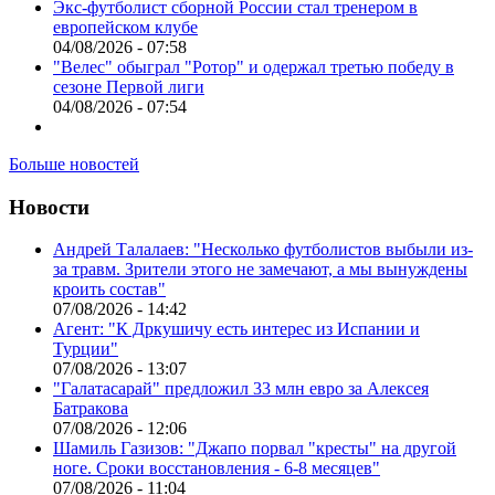
Экс-футболист сборной России стал тренером в
европейском клубе
04/08/2026 - 07:58
"Велес" обыграл "Ротор" и одержал третью победу в
сезоне Первой лиги
04/08/2026 - 07:54
Больше новостей
Новости
Андрей Талалаев: "Несколько футболистов выбыли из-
за травм. Зрители этого не замечают, а мы вынуждены
кроить состав"
07/08/2026 - 14:42
Агент: "К Дркушичу есть интерес из Испании и
Турции"
07/08/2026 - 13:07
"Галатасарай" предложил 33 млн евро за Алексея
Батракова
07/08/2026 - 12:06
Шамиль Газизов: "Джапо порвал "кресты" на другой
ноге. Сроки восстановления - 6-8 месяцев"
07/08/2026 - 11:04