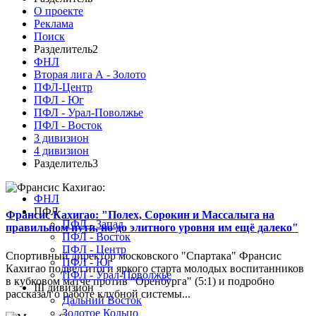
О проекте
Реклама
Поиск
Разделитель2
ФНЛ
Вторая лига А - Золото
ПФЛ-Центр
ПФЛ - Юг
ПФЛ - Урал-Поволжье
ПФЛ - Восток
3 дивизион
4 дивизион
Разделитель3
ФНЛ
ПФЛ
Франсис Кахигао: "Полех, Сорокин и Массалыга на
ПФЛ - Запад
правильном пути, но до элитного уровня им ещё далеко"
ПФЛ - Восток
ПФЛ - Центр
Спортивный директор московского "Спартака" Франсис
ПФЛ - Юг
Кахигао подвел итоги яркого старта молодых воспитанников
ПФЛ - Урал-Поволжье
в кубковом матче против "Оренбурга" (5:1) и подробно
III дивизион
рассказал о работе клубной системы...
Дальний Восток
Золотое Кольцо