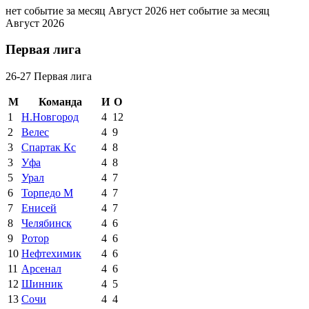
нет событие за месяц Август 2026
нет событие за месяц
Август 2026
Первая лига
26-27 Первая лига
М
Команда
И
О
1
Н.Новгород
4
12
2
Велес
4
9
3
Спартак Кс
4
8
3
Уфа
4
8
5
Урал
4
7
6
Торпедо М
4
7
7
Енисей
4
7
8
Челябинск
4
6
9
Ротор
4
6
10
Нефтехимик
4
6
11
Арсенал
4
6
12
Шинник
4
5
13
Сочи
4
4