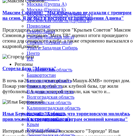
Москва (Группа А)
Москва (Группа Б)
Максим Симонов: "Мы изначально не угадали с тренером
Московская область (Группа А)
на сезон. Я не был в восторге от приглашения Адиева"
Московская область (Группа Б)
Приволжье
Председатель совета директоров "Крыльев Советов" Максим
Северо-Запад
Симонов в интервью "Матч ТВ" оценил итоги прошедшего
Сибирь (Высшая лига)
сезона для самарского клуба, а также откровенно высказался о
Сибирь (Первая лига)
кадровой ошибке...
Урал и Западная Сибирь
Центр
Юг
Регионы
Сгорела база "Машука"
Астраханская область
Башкортостан
В ночь на 26 июля пятигорский «Машук-КМВ» потерял дом.
Белгородская область
Пожар уничтожил третий этаж клубной базы, где жили
Брянская область
футболисты. А вода, которой тушили, как часто и...
Владимирская область
Волгоградская область
Воронежская область
Калининградская область
Калужская область
Илья Берковский: "Хорошо, что торпедовскую молодёжь
Краснодарский край
привлекают к тренировкам и играм основной команды"
Крым
Курская область
Интервью полузащитника московского "Торпедо" Ильи
Ленинградская область