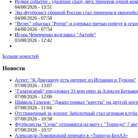
Редкое событие - удаление сразу двух тренеров одной ко
04/08/2026 - 13:51
Экс-футболист сборной России стал тренером в европейс
04/08/2026 - 07:58
"Велес" обыграл "Ротор" и одержал третью победу в сез
04/08/2026 - 07:54
Игорь Черевченко возглавил "Актобе"
03/08/2026 - 12:42
Больше новостей
Новости
Агент: "К Дркушичу есть интерес из Испании и Турции"
07/08/2026 - 13:07
"Галатасарай" предложил 33 млн евро за Алексея Батрако
07/08/2026 - 12:06
Шамиль Газизов: "Джапо порвал "кресты" на другой ноге.
07/08/2026 - 11:04
Отстраненный за допинг Заболотный стал игроком клуб
07/08/2026 - 10:58
Футболисты "Сочи" отправятся на матч с "Торпедо" 7 авг
07/08/2026 - 10:57
Александр Ломовицкий перешёл в «Торпедо-БелАЗ»