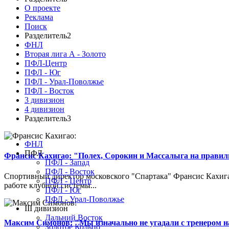
О проекте
Реклама
Поиск
Разделитель2
ФНЛ
Вторая лига А - Золото
ПФЛ-Центр
ПФЛ - Юг
ПФЛ - Урал-Поволжье
ПФЛ - Восток
3 дивизион
4 дивизион
Разделитель3
ФНЛ
ПФЛ
Франсис Кахигао: "Полех, Сорокин и Массалыга на правиль
ПФЛ - Запад
ПФЛ - Восток
Спортивный директор московского "Спартака" Франсис Кахигао
ПФЛ - Центр
работе клубной системы...
ПФЛ - Юг
ПФЛ - Урал-Поволжье
III дивизион
Дальний Восток
Максим Симонов: "Мы изначально не угадали с тренером на
Золотое Кольцо