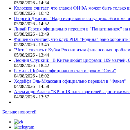
05/08/2026 - 14:34
Колосков считает, что главой ФИФА может быть только 
05/08/2026 - 16:42
Георгий Джикия: "Надо исправлять ситуацию. Этим мы и
05/08/2026 - 14:52
Ливай Гарсия официально перешел в "Панатинаикос" на 
05/08/2026 - 13:49
Фищенко считает, что клуб РПЛ "Родина" рано хоронить
05/08/2026 - 13:45
"Чита" снялась с Кубка России из-за финансовых пробле
05/08/2026 - 13:44
Леонид Слуцкий: "В Китае любят цифрами: 109 матчей, 6
04/08/2026 - 18:42
Рамиль Шейдаев официально стал игроком "Сочи"
04/08/2026 - 16:02
Ходейфа Эль-Мхассани официально перешёл в "Факел"
04/08/2026 - 14:58
Александр Алаев: "KPI в 18 тысяч зрителей - достижимая
04/08/2026 - 13:57
Больше новостей