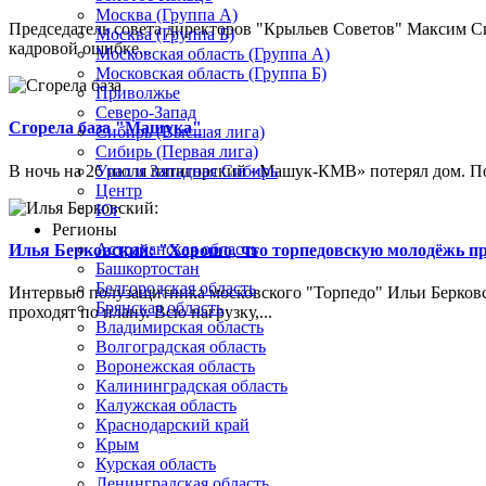
Москва (Группа А)
Председатель совета директоров "Крыльев Советов" Максим Си
Москва (Группа Б)
кадровой ошибке...
Московская область (Группа А)
Московская область (Группа Б)
Приволжье
Северо-Запад
Сгорела база "Машука"
Сибирь (Высшая лига)
Сибирь (Первая лига)
В ночь на 26 июля пятигорский «Машук-КМВ» потерял дом. Пож
Урал и Западная Сибирь
Центр
Юг
Регионы
Астраханская область
Илья Берковский: "Хорошо, что торпедовскую молодёжь п
Башкортостан
Белгородская область
Интервью полузащитника московского "Торпедо" Ильи Берковс
Брянская область
проходят по плану. Всю нагрузку,...
Владимирская область
Волгоградская область
Воронежская область
Калининградская область
Калужская область
Краснодарский край
Крым
Курская область
Ленинградская область