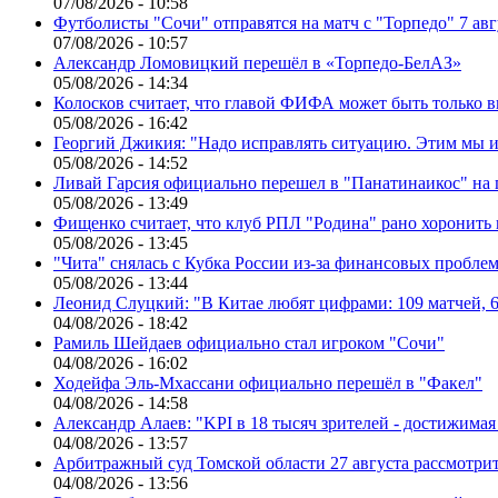
07/08/2026 - 10:58
Футболисты "Сочи" отправятся на матч с "Торпедо" 7 авг
07/08/2026 - 10:57
Александр Ломовицкий перешёл в «Торпедо-БелАЗ»
05/08/2026 - 14:34
Колосков считает, что главой ФИФА может быть только 
05/08/2026 - 16:42
Георгий Джикия: "Надо исправлять ситуацию. Этим мы и
05/08/2026 - 14:52
Ливай Гарсия официально перешел в "Панатинаикос" на 
05/08/2026 - 13:49
Фищенко считает, что клуб РПЛ "Родина" рано хоронить
05/08/2026 - 13:45
"Чита" снялась с Кубка России из-за финансовых пробле
05/08/2026 - 13:44
Леонид Слуцкий: "В Китае любят цифрами: 109 матчей, 6
04/08/2026 - 18:42
Рамиль Шейдаев официально стал игроком "Сочи"
04/08/2026 - 16:02
Ходейфа Эль-Мхассани официально перешёл в "Факел"
04/08/2026 - 14:58
Александр Алаев: "KPI в 18 тысяч зрителей - достижимая
04/08/2026 - 13:57
Арбитражный суд Томской области 27 августа рассмотрит
04/08/2026 - 13:56