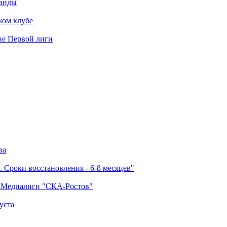
манды
ком клубе
оне Первой лиги
ва
 Сроки восстановления - 6-8 месяцев"
а Медиалиги "СКА-Ростов"
уста