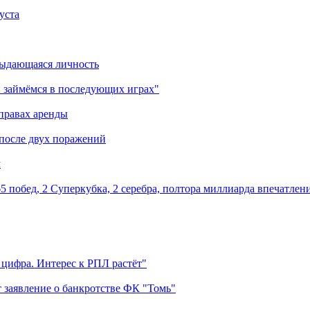
уста
выдающаяся личность
 займёмся в последующих играх"
правах аренды
 после двух поражений
м
5 побед, 2 Суперкубка, 2 серебра, полтора миллиарда впечатлен
 цифра. Интерес к РПЛ растёт"
 заявление о банкротстве ФК "Томь"