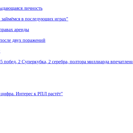
выдающаяся личность
 займёмся в последующих играх"
правах аренды
 после двух поражений
м
5 побед, 2 Суперкубка, 2 серебра, полтора миллиарда впечатлен
 цифра. Интерес к РПЛ растёт"