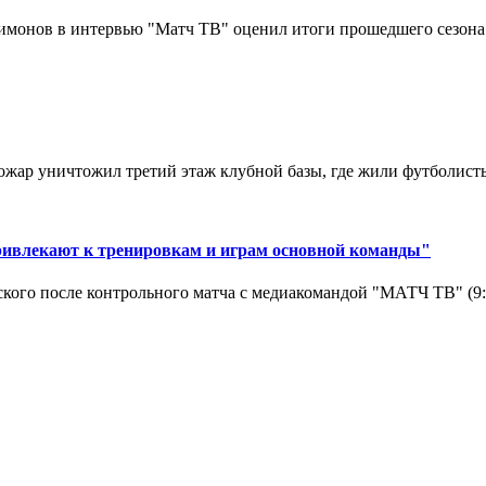
монов в интервью "Матч ТВ" оценил итоги прошедшего сезона д
ар уничтожил третий этаж клубной базы, где жили футболисты. 
ривлекают к тренировкам и играм основной команды"
кого после контрольного матча с медиакомандой "МАТЧ ТВ" (9