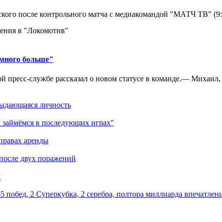
кого после контрольного матча с медиакомандой "МАТЧ ТВ" (9
ения в "Локомотив"
амного больше"
 пресс-службе рассказал о новом статусе в команде.— Михаил, к
выдающаяся личность
 займёмся в последующих играх"
правах аренды
 после двух поражений
м
5 побед, 2 Суперкубка, 2 серебра, полтора миллиарда впечатлен