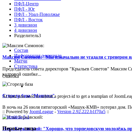
ПФЛ-Центр
ПФЛ - Юг
ПФЛ - Урал-Поволжье
ПФЛ - Восток
3 дивизион
4 дивизион
Разделитель3
Состав
Информация о команде
Максим Симонов: "Мы изначально не угадали с тренером на
Матчи
Статистика
Председатель совета директоров "Крыльев Советов" Максим Си
кадровой ошибке...
Ошибка
Сгорела база "Машука"
At least you need to submit a project-id to get a teamplan of JoomLea
В ночь на 26 июля пятигорский «Машук-КМВ» потерял дом. Пож
:: Powered by
JoomLeague
-
Version 2.92.222.b1f70a5
::
Первые лица
Илья Берковский: "Хорошо, что торпедовскую молодёжь п