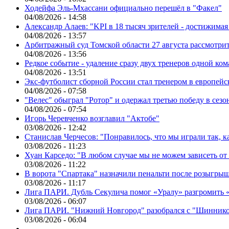
Ходейфа Эль-Мхассани официально перешёл в "Факел"
04/08/2026 - 14:58
Александр Алаев: "KPI в 18 тысяч зрителей - достижимая
04/08/2026 - 13:57
Арбитражный суд Томской области 27 августа рассмотрит
04/08/2026 - 13:56
Редкое событие - удаление сразу двух тренеров одной ко
04/08/2026 - 13:51
Экс-футболист сборной России стал тренером в европейс
04/08/2026 - 07:58
"Велес" обыграл "Ротор" и одержал третью победу в сез
04/08/2026 - 07:54
Игорь Черевченко возглавил "Актобе"
03/08/2026 - 12:42
Станислав Черчесов: "Понравилось, что мы играли так, 
03/08/2026 - 11:23
Хуан Карседо: "В любом случае мы не можем зависеть от
03/08/2026 - 11:22
В ворота "Спартака" назначили пенальти после розыгрыш
03/08/2026 - 11:17
Лига ПАРИ. Дубль Секулича помог «Уралу» разгромить
03/08/2026 - 06:07
Лига ПАРИ. "Нижний Новгород" разобрался с "Шинник
03/08/2026 - 06:04