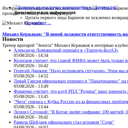
Интервью полузащитника московского "Торпедо" Ильи Берковс
Дополнительная информация
проходят по плану. Всю нагрузку,...
Цитата первого лица
Баринов не исключил возвращ
Подробнее ...
Михаил Кержаков: "В новой должности ответственность н
Новости
Тренер вратарей "Зенита" Михаил Кержаков в интервью клубной
Александр Ломовицкий перешёл в «Торпедо-БелАЗ»
05/08/2026 - 14:34
Колосков считает, что главой ФИФА может быть только 
05/08/2026 - 16:42
Георгий Джикия: "Надо исправлять ситуацию. Этим мы и
05/08/2026 - 14:52
Ливай Гарсия официально перешел в "Панатинаикос" на 
05/08/2026 - 13:49
Фищенко считает, что клуб РПЛ "Родина" рано хоронить
05/08/2026 - 13:45
"Чита" снялась с Кубка России из-за финансовых пробле
05/08/2026 - 13:44
Леонид Слуцкий: "В Китае любят цифрами: 109 матчей, 6
04/08/2026 - 18:42
Рамиль Шейдаев официально стал игроком "Сочи"
04/08/2026 - 16:02