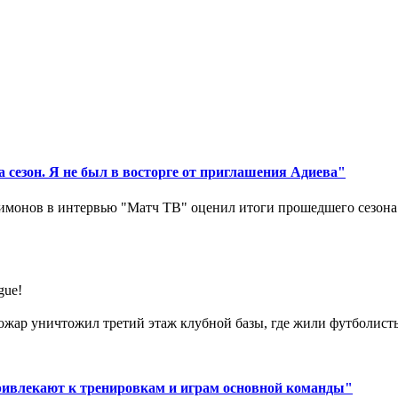
 сезон. Я не был в восторге от приглашения Адиева"
монов в интервью "Матч ТВ" оценил итоги прошедшего сезона д
gue!
ар уничтожил третий этаж клубной базы, где жили футболисты. 
ривлекают к тренировкам и играм основной команды"