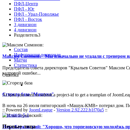
ПФЛ-Центр
ПФЛ - Юг
ПФЛ - Урал-Поволжье
ПФЛ - Восток
3 дивизион
4 дивизион
Разделитель3
Состав
Информация о команде
Максим Симонов: "Мы изначально не угадали с тренером на
Матчи
Статистика
Председатель совета директоров "Крыльев Советов" Максим Си
кадровой ошибке...
Ошибка
Сгорела база "Машука"
At least you need to submit a project-id to get a teamplan of JoomLea
В ночь на 26 июля пятигорский «Машук-КМВ» потерял дом. Пож
:: Powered by
JoomLeague
-
Version 2.92.222.b1f70a5
::
Первые лица
Илья Берковский: "Хорошо, что торпедовскую молодёжь п