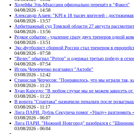
Ходейфа Эль-Мхассани официально перешёл в "Факел"
04/08/2026 - 14:58
Александр Алаев: "KPI в 18 тысяч зрителей - достижимая
04/08/2026 - 13:57
Арбитражный суд Томской области 27 августа рассмотрит
04/08/2026 - 13:56
Редкое событие - удаление сразу двух тренеров одной ко
04/08/2026 - 13:51
Экс-футболист сборной России стал тренером в европейс
04/08/2026 - 07:58
"Велес" обыграл "Ротор" и одержал третью победу в сез
04/08/2026 - 07:54
Игорь Черевченко возглавил "Актобе"
03/08/2026 - 12:42
Станислав Черчесов: "Понравилось, что мы играли так, 
03/08/2026 - 11:23
Хуан Карседо: "В любом случае мы не можем зависеть от
03/08/2026 - 11:22
В ворота "Спартака" назначили пенальти после розыгрыш
03/08/2026 - 11:17
Лига ПАРИ. Дубль Секулича помог «Уралу» разгромить
03/08/2026 - 06:07
Лига ПАРИ. "Нижний Новгород" разобрался с "Шинник
03/08/2026 - 06:04