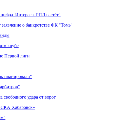
 цифра. Интерес к РПЛ растёт"
 заявление о банкротстве ФК "Томь"
манды
ком клубе
оне Первой лиги
как планировали"
 арбитров"
а свободного удара от ворот
 «СКА-Хабаровск»
ом"