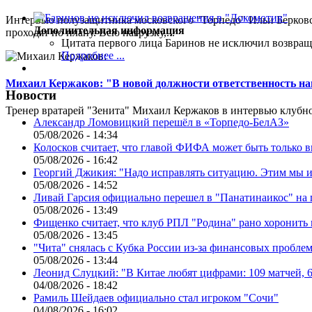
Интервью полузащитника московского "Торпедо" Ильи Берковс
Дополнительная информация
проходят по плану. Всю нагрузку,...
Цитата первого лица
Баринов не исключил возвращ
Подробнее ...
Михаил Кержаков: "В новой должности ответственность н
Новости
Тренер вратарей "Зенита" Михаил Кержаков в интервью клубной
Александр Ломовицкий перешёл в «Торпедо-БелАЗ»
05/08/2026 - 14:34
Колосков считает, что главой ФИФА может быть только 
05/08/2026 - 16:42
Георгий Джикия: "Надо исправлять ситуацию. Этим мы и
05/08/2026 - 14:52
Ливай Гарсия официально перешел в "Панатинаикос" на 
05/08/2026 - 13:49
Фищенко считает, что клуб РПЛ "Родина" рано хоронить
05/08/2026 - 13:45
"Чита" снялась с Кубка России из-за финансовых пробле
05/08/2026 - 13:44
Леонид Слуцкий: "В Китае любят цифрами: 109 матчей, 6
04/08/2026 - 18:42
Рамиль Шейдаев официально стал игроком "Сочи"
04/08/2026 - 16:02