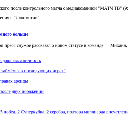
кого после контрольного матча с медиакомандой "МАТЧ ТВ" (9
ения в "Локомотив"
амного больше"
 пресс-службе рассказал о новом статусе в команде.— Михаил, к
выдающаяся личность
 займёмся в последующих играх"
правах аренды
 после двух поражений
м
5 побед, 2 Суперкубка, 2 серебра, полтора миллиарда впечатлен