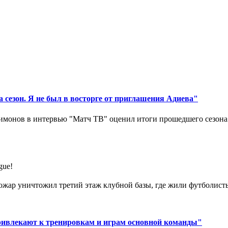
 сезон. Я не был в восторге от приглашения Адиева"
монов в интервью "Матч ТВ" оценил итоги прошедшего сезона д
gue!
ар уничтожил третий этаж клубной базы, где жили футболисты. 
ривлекают к тренировкам и играм основной команды"