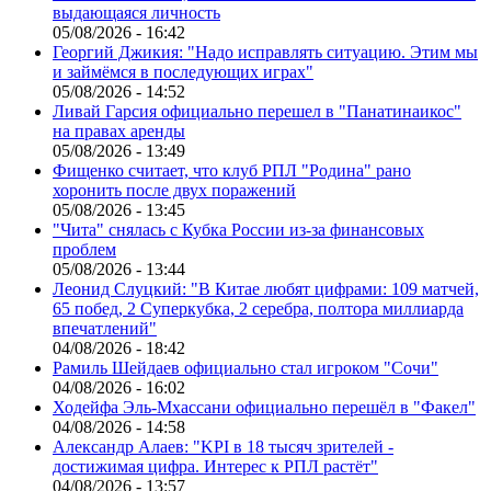
выдающаяся личность
05/08/2026 - 16:42
Георгий Джикия: "Надо исправлять ситуацию. Этим мы
и займёмся в последующих играх"
05/08/2026 - 14:52
Ливай Гарсия официально перешел в "Панатинаикос"
на правах аренды
05/08/2026 - 13:49
Фищенко считает, что клуб РПЛ "Родина" рано
хоронить после двух поражений
05/08/2026 - 13:45
"Чита" снялась с Кубка России из-за финансовых
проблем
05/08/2026 - 13:44
Леонид Слуцкий: "В Китае любят цифрами: 109 матчей,
65 побед, 2 Суперкубка, 2 серебра, полтора миллиарда
впечатлений"
04/08/2026 - 18:42
Рамиль Шейдаев официально стал игроком "Сочи"
04/08/2026 - 16:02
Ходейфа Эль-Мхассани официально перешёл в "Факел"
04/08/2026 - 14:58
Александр Алаев: "KPI в 18 тысяч зрителей -
достижимая цифра. Интерес к РПЛ растёт"
04/08/2026 - 13:57