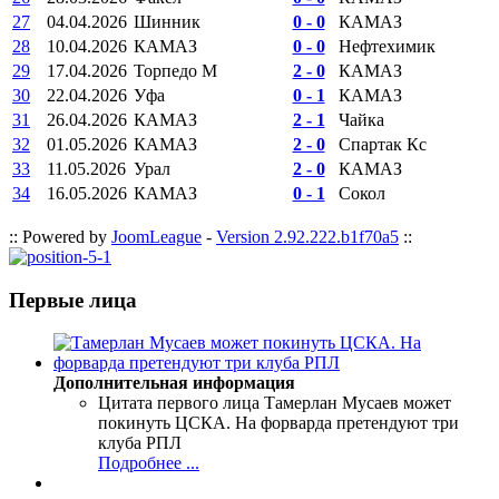
27
04.04.2026
Шинник
0 - 0
КАМАЗ
28
10.04.2026
КАМАЗ
0 - 0
Нефтехимик
29
17.04.2026
Торпедо М
2 - 0
КАМАЗ
30
22.04.2026
Уфа
0 - 1
КАМАЗ
31
26.04.2026
КАМАЗ
2 - 1
Чайка
32
01.05.2026
КАМАЗ
2 - 0
Спартак Кс
33
11.05.2026
Урал
2 - 0
КАМАЗ
34
16.05.2026
КАМАЗ
0 - 1
Сокол
:: Powered by
JoomLeague
-
Version 2.92.222.b1f70a5
::
Первые лица
Дополнительная информация
Цитата первого лица
Тамерлан Мусаев может
покинуть ЦСКА. На форварда претендуют три
клуба РПЛ
Подробнее ...