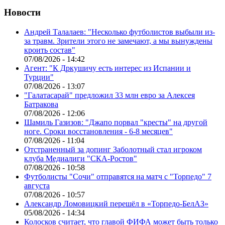
Новости
Андрей Талалаев: "Несколько футболистов выбыли из-
за травм. Зрители этого не замечают, а мы вынуждены
кроить состав"
07/08/2026 - 14:42
Агент: "К Дркушичу есть интерес из Испании и
Турции"
07/08/2026 - 13:07
"Галатасарай" предложил 33 млн евро за Алексея
Батракова
07/08/2026 - 12:06
Шамиль Газизов: "Джапо порвал "кресты" на другой
ноге. Сроки восстановления - 6-8 месяцев"
07/08/2026 - 11:04
Отстраненный за допинг Заболотный стал игроком
клуба Медиалиги "СКА-Ростов"
07/08/2026 - 10:58
Футболисты "Сочи" отправятся на матч с "Торпедо" 7
августа
07/08/2026 - 10:57
Александр Ломовицкий перешёл в «Торпедо-БелАЗ»
05/08/2026 - 14:34
Колосков считает, что главой ФИФА может быть только