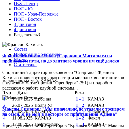
ПФЛ-Центр
ПФЛ - Юг
ПФЛ - Урал-Поволжье
ПФЛ - Восток
3 дивизион
4 дивизион
Разделитель3
Состав
Информация о команде
Франсис Кахигао: "Полех, Сорокин и Массалыга на
Матчи
правильном пути, но до элитного уровня им ещё далеко"
Статистика
Спортивный директор московского "Спартака" Франсис
Кахигао подвел итоги яркого старта молодых воспитанников
календарь матчей: КАМАЗ
в кубковом матче против "Оренбурга" (5:1) и подробно
рассказал о работе клубной системы...
Тур
Дата
Рез-т
1
19.07.2025
Арсенал
1 - 1
КАМАЗ
2
26.07.2025
Волга Ул
1 - 2
КАМАЗ
Максим Симонов: "Мы изначально не угадали с тренером
3
02.08.2025
КАМАЗ
2 - 1
Челябинск
на сезон. Я не был в восторге от приглашения Адиева"
4
11.08.2025
КАМАЗ
1 - 2
Факел
5
17.08.2025
Нефтехимик
1 - 3
КАМАЗ
Председатель совета директоров "Крыльев Советов" Максим