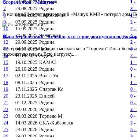
6
23.08.2025
Шинник
1 -
Сгорела база "Машука"
7
29.08.2025
Родина
3 -
В ночь на 26 июля пятигорский «Машук-КМВ» потерял дом. Пож
8
03.09.2025
Нефтехимик
1 -
9
07.09.2025
Родина
2 -
10
15.09.2025
Родина
2 -
11
20.09.2025
Челябинск
4 -
Илья Берковский: "Хорошо, что торпедовскую молодёжь п
12
29.09.2025
Родина
2 -
Интервью полузащитника московского "Торпедо" Ильи Берковс
13
04.10.2025
Чайка
0 -
проходят по плану. Всю нагрузку,...
14
11.10.2025
Родина
2 -
15
19.10.2025
КАМАЗ
1 -
16
26.10.2025
Родина
0 -
17
02.11.2025
Волга Ул
1 -
18
08.11.2025
Родина
1 -
19
17.11.2025
Спартак Кс
0 -
20
23.11.2025
Енисей
0 -
21
01.12.2025
Родина
0 -
22
02.03.2026
Родина
2 -
23
08.03.2026
Торпедо М
0 -
24
14.03.2026
СКА-Хабаровск
2 -
25
23.03.2026
Родина
5 -
26
29.03.2026
Родина
3 -