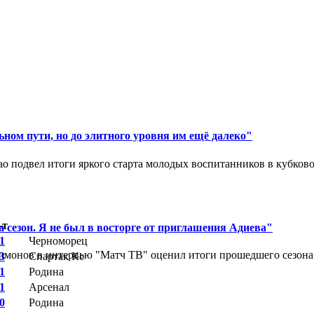
ном пути, но до элитного уровня им ещё далеко"
 подвел итоги яркого старта молодых воспитанников в кубковом
-т
 сезон. Я не был в восторге от приглашения Адиева"
 1
Черноморец
монов в интервью "Матч ТВ" оценил итоги прошедшего сезона д
 3
Спартак Кс
 1
Родина
 1
Арсенал
 0
Родина