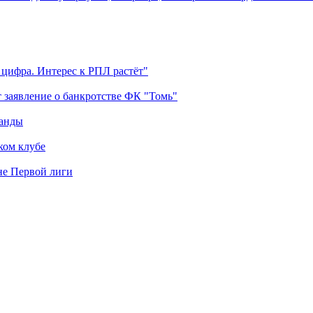
 цифра. Интерес к РПЛ растёт"
 заявление о банкротстве ФК "Томь"
манды
ком клубе
оне Первой лиги