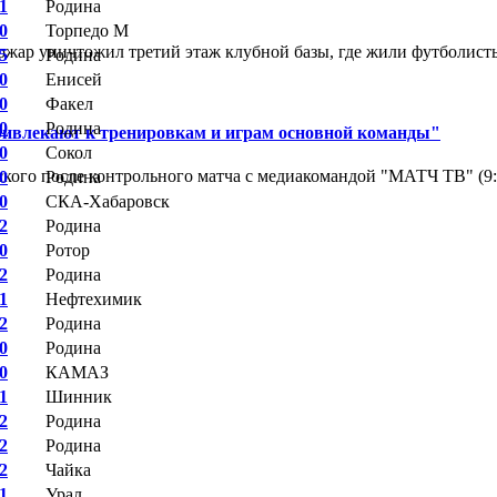
 1
Родина
 0
Торпедо М
ар уничтожил третий этаж клубной базы, где жили футболисты. 
 5
Родина
 0
Енисей
 0
Факел
 0
Родина
ривлекают к тренировкам и играм основной команды"
 0
Сокол
кого после контрольного матча с медиакомандой "МАТЧ ТВ" (9
 0
Родина
 0
СКА-Хабаровск
 2
Родина
 0
Ротор
 2
Родина
 1
Нефтехимик
 2
Родина
 0
Родина
 0
КАМАЗ
 1
Шинник
 2
Родина
 2
Родина
 2
Чайка
 1
Урал