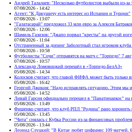
Андрей Талалаев: "Несколько футболистов выбыли из-за 
07/08/2026 - 14:42
Агент: "К Дркушичу есть интерес из Испании и Турции"
07/08/2026 - 13:07
"Галатасарай" предложил 33 млн евро за Алексея Батрако
07/08/2026 - 12:06
Шамиль Газизов: "Джапо порвал "кресты" на другой ноге.
07/08/2026 - 11:04
Отстраненный за допинг Заболотный стал игроком клуб
07/08/2026 - 10:58
Футболисты "Сочи" отправятся на матч с "Торпедо" 7 авг
07/08/2026 - 10:57
Александр Ломовицкий перешёл в «Торпедо-БелАЗ»
05/08/2026 - 14:34
Колосков считает, что главой ФИФА может быть только 
05/08/2026 - 16:42
Георгий Джикия: "Надо исправлять ситуацию. Этим мы и
05/08/2026 - 14:52
Ливай Гарсия официально перешел в "Панатинаикос" на 
05/08/2026 - 13:49
Фищенко считает, что клуб РПЛ "Родина" рано хоронить
05/08/2026 - 13:45
"Чита" снялась с Кубка России из-за финансовых пробле
05/08/2026 - 13:44
Леонид Слуцкий: "В Китае любят цифрами: 109 матчей, 6