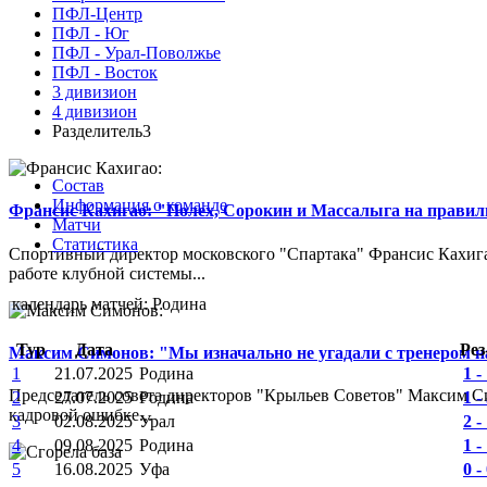
ПФЛ-Центр
ПФЛ - Юг
ПФЛ - Урал-Поволжье
ПФЛ - Восток
3 дивизион
4 дивизион
Разделитель3
Состав
Информация о команде
Франсис Кахигао: "Полех, Сорокин и Массалыга на правиль
Матчи
Статистика
Спортивный директор московского "Спартака" Франсис Кахигао
работе клубной системы...
календарь матчей: Родина
Тур
Дата
Рез
Максим Симонов: "Мы изначально не угадали с тренером на
1
21.07.2025
Родина
1 -
Председатель совета директоров "Крыльев Советов" Максим Си
2
27.07.2025
Родина
1 -
кадровой ошибке...
3
02.08.2025
Урал
2 -
4
09.08.2025
Родина
1 -
5
16.08.2025
Уфа
0 -