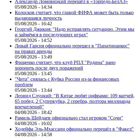
Александр Ломовицкий перешёл в «Торпедо-БелАЗ»
05/08/2026 - 14:34
Колосков считает, что главой ФИФА может быть только
выдающаяся личность
05/08/2026 - 16:42
Георгий Джикия: "Надо исправлять ситуацию. Этим мы
и займёмся в последующих играх"
05/08/2026 - 14:52
Ливай Гарсия официально перешел в "Панатинаикос"
на правах аренды
05/08/2026 - 13:49
Фищенко считает, что клуб РПЛ "Родина" рано
хоронить после двух поражений
05/08/2026 - 13:45
"Чита" снялась с Кубка России из-за финансовых
проблем
05/08/2026 - 13:44
Леонид Слуцкий: "В Китае любят цифрами: 109 матчей,
65 побед, 2 Суперкубка, 2 серебра, полтора миллиарда
впечатлений"
04/08/2026 - 18:42
Рамиль Шейдаев официально стал игроком "Сочи"
04/08/2026 - 16:02
Ходейфа Эль-Мхассани официально перешёл в "Факел"
04/08/2026 - 14:58