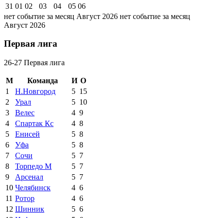
31
01
02
03
04
05
06
нет событие за месяц Август 2026
нет событие за месяц
Август 2026
Первая лига
26-27 Первая лига
М
Команда
И
О
1
Н.Новгород
5
15
2
Урал
5
10
3
Велес
4
9
4
Спартак Кс
4
8
5
Енисей
5
8
6
Уфа
5
8
7
Сочи
5
7
8
Торпедо М
5
7
9
Арсенал
5
7
10
Челябинск
4
6
11
Ротор
4
6
12
Шинник
5
6