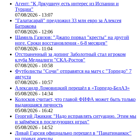
Агент: "К Дркушичу есть интерес из Испании и
Турции"
07/08/2026 - 13:07
"Галатасарай" предложил 33 млн евро за Алексея
Батракова
07/08/2026 - 12:06
Шамиль Газизов: "Джапо порвал "кресты" на другой
ноге. Сроки восстановления - 6-8 месяцев"
07/08/2026 - 11:04
Отстраненный за допинг Заболотный стал игроком
клуба Медиалиги "СКА-Ростов"
07/08/2026 - 10:58
Футболисты "Сочи" отправятся на матч с "Торпедо" 7
августа
07/08/2026 - 10:57
Александр Ломовицкий перешёл в «Торпедо-БелАЗ»
05/08/2026 - 14:34
Колосков считает, что главой ФИФА может быть только
выдающаяся личность
05/08/2026 - 16:42
Георгий Джикия: "Надо исправлять ситуацию. Этим мы
и займёмся в последующих играх"
05/08/2026 - 14:52
Ливай Гарсия официально перешел в "Панатинаикос"
на правах аренды