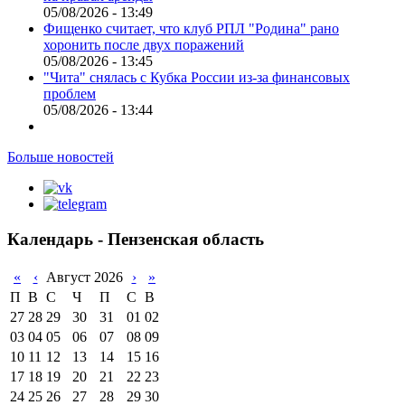
05/08/2026 - 13:49
Фищенко считает, что клуб РПЛ "Родина" рано
хоронить после двух поражений
05/08/2026 - 13:45
"Чита" снялась с Кубка России из-за финансовых
проблем
05/08/2026 - 13:44
Больше новостей
Календарь - Пензенская область
«
‹
Август 2026
›
»
П
В
С
Ч
П
С
В
27
28
29
30
31
01
02
03
04
05
06
07
08
09
10
11
12
13
14
15
16
17
18
19
20
21
22
23
24
25
26
27
28
29
30