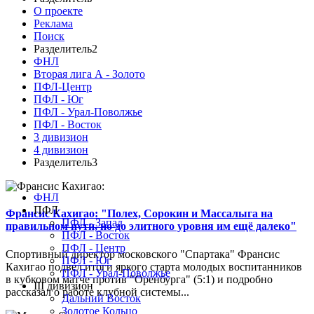
О проекте
Реклама
Поиск
Разделитель2
ФНЛ
Вторая лига А - Золото
ПФЛ-Центр
ПФЛ - Юг
ПФЛ - Урал-Поволжье
ПФЛ - Восток
3 дивизион
4 дивизион
Разделитель3
ФНЛ
ПФЛ
Франсис Кахигао: "Полех, Сорокин и Массалыга на
ПФЛ - Запад
правильном пути, но до элитного уровня им ещё далеко"
ПФЛ - Восток
ПФЛ - Центр
Спортивный директор московского "Спартака" Франсис
ПФЛ - Юг
Кахигао подвел итоги яркого старта молодых воспитанников
ПФЛ - Урал-Поволжье
в кубковом матче против "Оренбурга" (5:1) и подробно
III дивизион
рассказал о работе клубной системы...
Дальний Восток
Золотое Кольцо