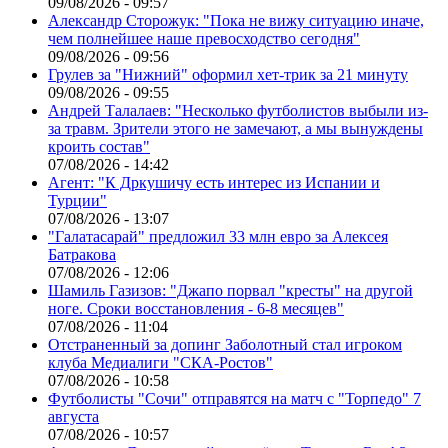
09/08/2026 - 09:57
Александр Сторожук: "Пока не вижу ситуацию иначе,
чем полнейшее наше превосходство сегодня"
09/08/2026 - 09:56
Грулев за "Нижний" оформил хет-трик за 21 минуту
09/08/2026 - 09:55
Андрей Талалаев: "Несколько футболистов выбыли из-
за травм. Зрители этого не замечают, а мы вынуждены
кроить состав"
07/08/2026 - 14:42
Агент: "К Дркушичу есть интерес из Испании и
Турции"
07/08/2026 - 13:07
"Галатасарай" предложил 33 млн евро за Алексея
Батракова
07/08/2026 - 12:06
Шамиль Газизов: "Джапо порвал "кресты" на другой
ноге. Сроки восстановления - 6-8 месяцев"
07/08/2026 - 11:04
Отстраненный за допинг Заболотный стал игроком
клуба Медиалиги "СКА-Ростов"
07/08/2026 - 10:58
Футболисты "Сочи" отправятся на матч с "Торпедо" 7
августа
07/08/2026 - 10:57