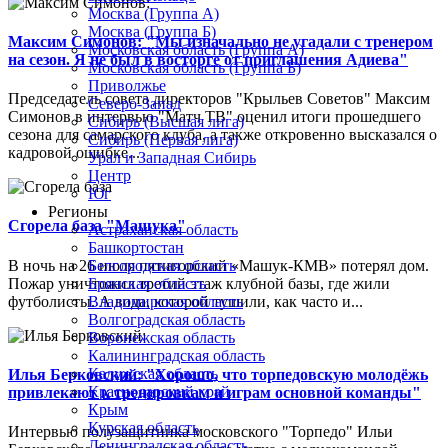
Москва (Группа А)
Москва (Группа Б)
Максим Симонов: "Мы изначально не угадали с тренером
Московская область (Группа А)
на сезон. Я не был в восторге от приглашения Адиева"
Московская область (Группа Б)
Приволжье
Председатель совета директоров "Крыльев Советов" Максим
Северо-Запад
Симонов в интервью "Матч ТВ" оценил итоги прошедшего
Сибирь (Высшая лига)
сезона для самарского клуба, а также откровенно высказался о
Сибирь (Первая лига)
кадровой ошибке...
Урал и Западная Сибирь
Центр
Юг
Регионы
Сгорела база "Машука"
Астраханская область
Башкортостан
В ночь на 26 июля пятигорский «Машук-КМВ» потерял дом.
Белгородская область
Пожар уничтожил третий этаж клубной базы, где жили
Брянская область
футболисты. А вода, которой тушили, как часто и...
Владимирская область
Волгоградская область
Воронежская область
Калининградская область
Калужская область
Илья Берковский: "Хорошо, что торпедовскую молодёжь
Краснодарский край
привлекают к тренировкам и играм основной команды"
Крым
Курская область
Интервью полузащитника московского "Торпедо" Ильи
Ленинградская область