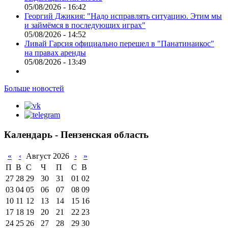
05/08/2026 - 16:42
Георгий Джикия: "Надо исправлять ситуацию. Этим мы
и займёмся в последующих играх"
05/08/2026 - 14:52
Ливай Гарсия официально перешел в "Панатинаикос"
на правах аренды
05/08/2026 - 13:49
Больше новостей
Календарь - Пензенская область
«
‹
Август 2026
›
»
П
В
С
Ч
П
С
В
27
28
29
30
31
01
02
03
04
05
06
07
08
09
10
11
12
13
14
15
16
17
18
19
20
21
22
23
24
25
26
27
28
29
30