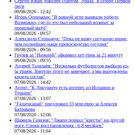
Сергей Юран доволен стартом "Урала" в сезоне Первой
лиги
09/08/2026 - 12:42
Игорь Осинькин: "В равной игре вырвали победу.
Возможно, где-то это был небольшой возврат за
прошлый матч"
09/08/2026 - 09:57
Александр Сторожук: "Пока не вижу ситуацию иначе,
чем полнейшее наше превосходство сегодня"
09/08/2026 - 09:56
Грулев за "Нижний" оформил хет-трик за 21 минуту
09/08/2026 - 09:55
Андрей Талалаев: "Несколько футболистов выбыли из-
за травм. Зрители этого не замечают, а мы вынуждены
кроить состав"
07/08/2026 - 14:42
Агент: "К Дркушичу есть интерес из Испании и
Турции"
07/08/2026 - 13:07
"Галатасарай" предложил 33 млн евро за Алексея
Батракова
07/08/2026 - 12:06
Шамиль Газизов: "Джапо порвал "кресты" на другой
ноге. Сроки восстановления - 6-8 месяцев"
07/08/2026 - 11:04