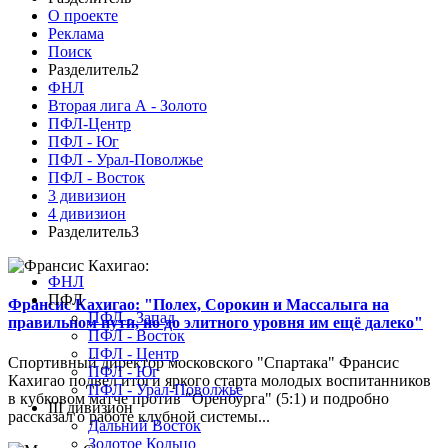
О проекте
Реклама
Поиск
Разделитель2
ФНЛ
Вторая лига А - Золото
ПФЛ-Центр
ПФЛ - Юг
ПФЛ - Урал-Поволжье
ПФЛ - Восток
3 дивизион
4 дивизион
Разделитель3
ФНЛ
ПФЛ
Франсис Кахигао: "Полех, Сорокин и Массалыга на
ПФЛ - Запад
правильном пути, но до элитного уровня им ещё далеко"
ПФЛ - Восток
ПФЛ - Центр
Спортивный директор московского "Спартака" Франсис
ПФЛ - Юг
Кахигао подвел итоги яркого старта молодых воспитанников
ПФЛ - Урал-Поволжье
в кубковом матче против "Оренбурга" (5:1) и подробно
III дивизион
рассказал о работе клубной системы...
Дальний Восток
Золотое Кольцо