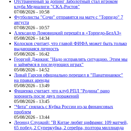
Отстраненный за допинг Заболотный стал игроком
клуба Медиалиги "СКА-Ростов"
07/08/2026 - 10:58
Футболисты "Сочи" отправятся на матч с "Торпедо" 7
августа
07/08/2026 - 10:57
Александр Ломовицкий перешёл в «Торпедо-БелАЗ»
05/08/2026 - 14:34
Колосков считает, что главой ФИФА может быть только
выдающаяся личность
05/08/2026 - 16:42
Георгий Джикия: "Надо исправлять ситуацию. Этим мы
и займёмся в последующих играх"
05/08/2026 - 14:52
Ливай Гарсия официально перешел в "Панатинаикос"
на правах аренды
05/08/2026 - 13:49
Фищенко считает, что клуб РПЛ "Родина" рано
хоронить после двух поражений
05/08/2026 - 13:45
"Чита" снялась с Кубка России из-за финансовых
проблем
05/08/2026 - 13:44
Леонид Слуцкий: "В Китае любят цифрами: 109 матчей,
65 побед, 2 Суперкубка, 2 серебра, полтора миллиарда