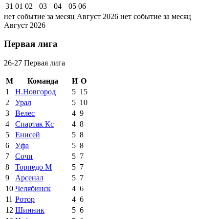
31
01
02
03
04
05
06
нет событие за месяц Август 2026
нет событие за месяц
Август 2026
Первая лига
26-27 Первая лига
М
Команда
И
О
1
Н.Новгород
5
15
2
Урал
5
10
3
Велес
4
9
4
Спартак Кс
4
8
5
Енисей
5
8
6
Уфа
5
8
7
Сочи
5
7
8
Торпедо М
5
7
9
Арсенал
5
7
10
Челябинск
4
6
11
Ротор
4
6
12
Шинник
5
6