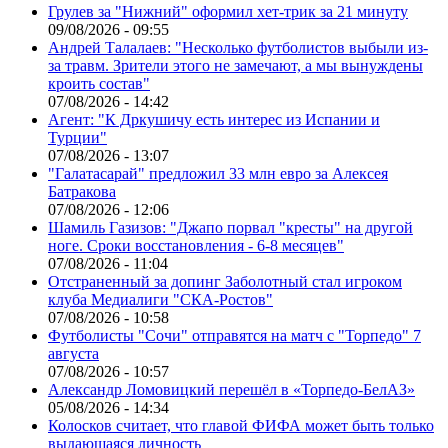
Грулев за "Нижний" оформил хет-трик за 21 минуту
09/08/2026 - 09:55
Андрей Талалаев: "Несколько футболистов выбыли из-
за травм. Зрители этого не замечают, а мы вынуждены
кроить состав"
07/08/2026 - 14:42
Агент: "К Дркушичу есть интерес из Испании и
Турции"
07/08/2026 - 13:07
"Галатасарай" предложил 33 млн евро за Алексея
Батракова
07/08/2026 - 12:06
Шамиль Газизов: "Джапо порвал "кресты" на другой
ноге. Сроки восстановления - 6-8 месяцев"
07/08/2026 - 11:04
Отстраненный за допинг Заболотный стал игроком
клуба Медиалиги "СКА-Ростов"
07/08/2026 - 10:58
Футболисты "Сочи" отправятся на матч с "Торпедо" 7
августа
07/08/2026 - 10:57
Александр Ломовицкий перешёл в «Торпедо-БелАЗ»
05/08/2026 - 14:34
Колосков считает, что главой ФИФА может быть только
выдающаяся личность