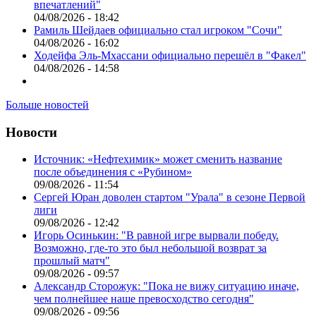
впечатлений"
04/08/2026 - 18:42
Рамиль Шейдаев официально стал игроком "Сочи"
04/08/2026 - 16:02
Ходейфа Эль-Мхассани официально перешёл в "Факел"
04/08/2026 - 14:58
Больше новостей
Новости
Источник: «Нефтехимик» может сменить название
после объединения с «Рубином»
09/08/2026 - 11:54
Сергей Юран доволен стартом "Урала" в сезоне Первой
лиги
09/08/2026 - 12:42
Игорь Осинькин: "В равной игре вырвали победу.
Возможно, где-то это был небольшой возврат за
прошлый матч"
09/08/2026 - 09:57
Александр Сторожук: "Пока не вижу ситуацию иначе,
чем полнейшее наше превосходство сегодня"
09/08/2026 - 09:56