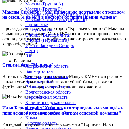
Москва (Группа А)
Москва (Группа Б)
Максим Симонов: "Мы изначально не угадали с тренером
Московская область (Группа А)
на сезон. Я не был в восторге от приглашения Адиева"
Московская область (Группа Б)
Приволжье
Председатель совета директоров "Крыльев Советов" Максим
Северо-Запад
Симонов в интервью "Матч ТВ" оценил итоги прошедшего
Сибирь (Высшая лига)
сезона для самарского клуба, а также откровенно высказался о
Сибирь (Первая лига)
кадровой ошибке...
Урал и Западная Сибирь
Центр
Юг
Регионы
Сгорела база "Машука"
Астраханская область
Башкортостан
В ночь на 26 июля пятигорский «Машук-КМВ» потерял дом.
Белгородская область
Пожар уничтожил третий этаж клубной базы, где жили
Брянская область
футболисты. А вода, которой тушили, как часто и...
Владимирская область
Волгоградская область
Воронежская область
Калининградская область
Калужская область
Илья Берковский: "Хорошо, что торпедовскую молодёжь
Краснодарский край
привлекают к тренировкам и играм основной команды"
Крым
Курская область
Интервью полузащитника московского "Торпедо" Ильи
Ленинградская область