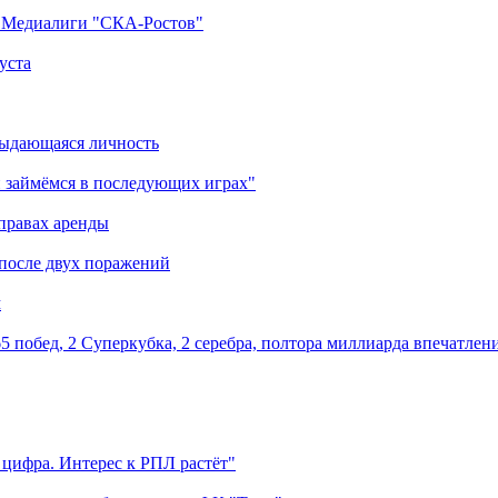
а Медиалиги "СКА-Ростов"
уста
выдающаяся личность
 займёмся в последующих играх"
правах аренды
 после двух поражений
м
5 побед, 2 Суперкубка, 2 серебра, полтора миллиарда впечатлен
 цифра. Интерес к РПЛ растёт"