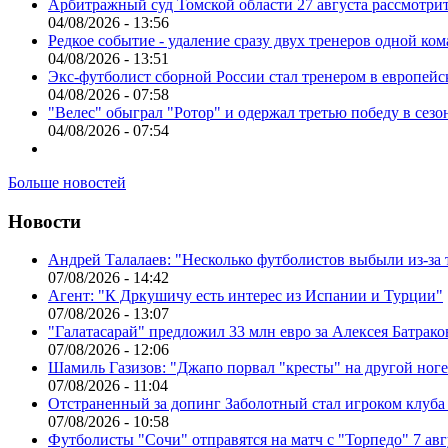
Арбитражный суд Томской области 27 августа рассмотрит
04/08/2026 - 13:56
Редкое событие - удаление сразу двух тренеров одной ко
04/08/2026 - 13:51
Экс-футболист сборной России стал тренером в европейс
04/08/2026 - 07:58
"Велес" обыграл "Ротор" и одержал третью победу в сез
04/08/2026 - 07:54
Больше новостей
Новости
Андрей Талалаев: "Несколько футболистов выбыли из-за 
07/08/2026 - 14:42
Агент: "К Дркушичу есть интерес из Испании и Турции"
07/08/2026 - 13:07
"Галатасарай" предложил 33 млн евро за Алексея Батрако
07/08/2026 - 12:06
Шамиль Газизов: "Джапо порвал "кресты" на другой ноге.
07/08/2026 - 11:04
Отстраненный за допинг Заболотный стал игроком клуб
07/08/2026 - 10:58
Футболисты "Сочи" отправятся на матч с "Торпедо" 7 авг