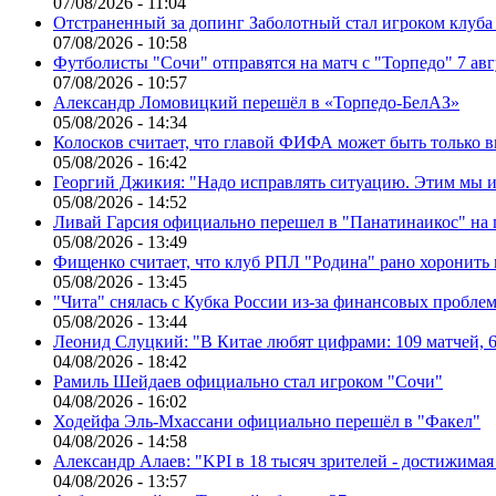
07/08/2026 - 11:04
Отстраненный за допинг Заболотный стал игроком клуб
07/08/2026 - 10:58
Футболисты "Сочи" отправятся на матч с "Торпедо" 7 авг
07/08/2026 - 10:57
Александр Ломовицкий перешёл в «Торпедо-БелАЗ»
05/08/2026 - 14:34
Колосков считает, что главой ФИФА может быть только 
05/08/2026 - 16:42
Георгий Джикия: "Надо исправлять ситуацию. Этим мы и
05/08/2026 - 14:52
Ливай Гарсия официально перешел в "Панатинаикос" на 
05/08/2026 - 13:49
Фищенко считает, что клуб РПЛ "Родина" рано хоронить
05/08/2026 - 13:45
"Чита" снялась с Кубка России из-за финансовых пробле
05/08/2026 - 13:44
Леонид Слуцкий: "В Китае любят цифрами: 109 матчей, 6
04/08/2026 - 18:42
Рамиль Шейдаев официально стал игроком "Сочи"
04/08/2026 - 16:02
Ходейфа Эль-Мхассани официально перешёл в "Факел"
04/08/2026 - 14:58
Александр Алаев: "KPI в 18 тысяч зрителей - достижимая
04/08/2026 - 13:57