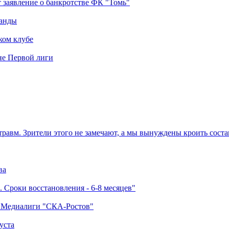
 заявление о банкротстве ФК "Томь"
манды
ком клубе
оне Первой лиги
травм. Зрители этого не замечают, а мы вынуждены кроить соста
ва
 Сроки восстановления - 6-8 месяцев"
а Медиалиги "СКА-Ростов"
уста