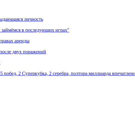
выдающаяся личность
 займёмся в последующих играх"
правах аренды
 после двух поражений
м
5 побед, 2 Суперкубка, 2 серебра, полтора миллиарда впечатлен