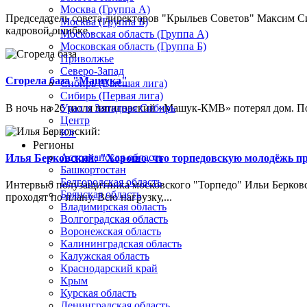
Москва (Группа А)
Председатель совета директоров "Крыльев Советов" Максим Си
Москва (Группа Б)
кадровой ошибке...
Московская область (Группа А)
Московская область (Группа Б)
Приволжье
Северо-Запад
Сгорела база "Машука"
Сибирь (Высшая лига)
Сибирь (Первая лига)
В ночь на 26 июля пятигорский «Машук-КМВ» потерял дом. Пож
Урал и Западная Сибирь
Центр
Юг
Регионы
Астраханская область
Илья Берковский: "Хорошо, что торпедовскую молодёжь п
Башкортостан
Белгородская область
Интервью полузащитника московского "Торпедо" Ильи Берковс
Брянская область
проходят по плану. Всю нагрузку,...
Владимирская область
Волгоградская область
Воронежская область
Калининградская область
Калужская область
Краснодарский край
Крым
Курская область
Ленинградская область