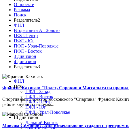
О проекте
Реклама
Поиск
Разделитель2
ФНЛ
Вторая лига А - Золото
ПФЛ-Центр
ПФЛ - Юг
ПФЛ - Урал-Поволжье
ПФЛ - Восток
3 дивизион
4 дивизион
Разделитель3
ФНЛ
ПФЛ
Франсис Кахигао: "Полех, Сорокин и Массалыга на правиль
ПФЛ - Запад
ПФЛ - Восток
Спортивный директор московского "Спартака" Франсис Кахигао
ПФЛ - Центр
работе клубной системы...
ПФЛ - Юг
ПФЛ - Урал-Поволжье
III дивизион
Дальний Восток
Максим Симонов: "Мы изначально не угадали с тренером на
Золотое Кольцо