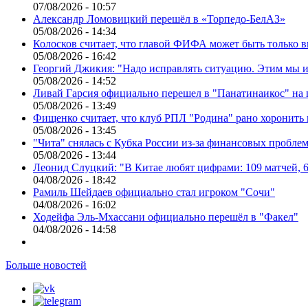
07/08/2026 - 10:57
Александр Ломовицкий перешёл в «Торпедо-БелАЗ»
05/08/2026 - 14:34
Колосков считает, что главой ФИФА может быть только 
05/08/2026 - 16:42
Георгий Джикия: "Надо исправлять ситуацию. Этим мы и
05/08/2026 - 14:52
Ливай Гарсия официально перешел в "Панатинаикос" на 
05/08/2026 - 13:49
Фищенко считает, что клуб РПЛ "Родина" рано хоронить
05/08/2026 - 13:45
"Чита" снялась с Кубка России из-за финансовых пробле
05/08/2026 - 13:44
Леонид Слуцкий: "В Китае любят цифрами: 109 матчей, 6
04/08/2026 - 18:42
Рамиль Шейдаев официально стал игроком "Сочи"
04/08/2026 - 16:02
Ходейфа Эль-Мхассани официально перешёл в "Факел"
04/08/2026 - 14:58
Больше новостей