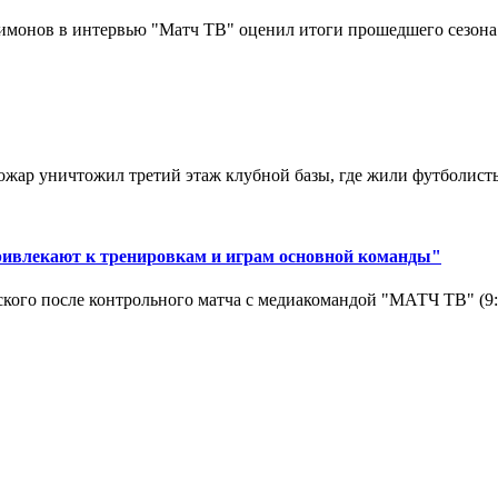
монов в интервью "Матч ТВ" оценил итоги прошедшего сезона д
ар уничтожил третий этаж клубной базы, где жили футболисты. 
ривлекают к тренировкам и играм основной команды"
кого после контрольного матча с медиакомандой "МАТЧ ТВ" (9