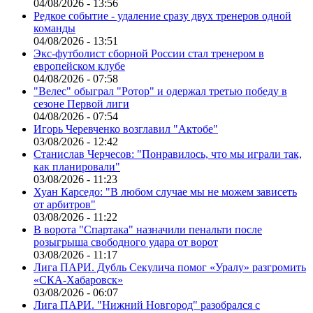
04/08/2026 - 13:56
Редкое событие - удаление сразу двух тренеров одной
команды
04/08/2026 - 13:51
Экс-футболист сборной России стал тренером в
европейском клубе
04/08/2026 - 07:58
"Велес" обыграл "Ротор" и одержал третью победу в
сезоне Первой лиги
04/08/2026 - 07:54
Игорь Черевченко возглавил "Актобе"
03/08/2026 - 12:42
Станислав Черчесов: "Понравилось, что мы играли так,
как планировали"
03/08/2026 - 11:23
Хуан Карседо: "В любом случае мы не можем зависеть
от арбитров"
03/08/2026 - 11:22
В ворота "Спартака" назначили пенальти после
розыгрыша свободного удара от ворот
03/08/2026 - 11:17
Лига ПАРИ. Дубль Секулича помог «Уралу» разгромить
«СКА-Хабаровск»
03/08/2026 - 06:07
Лига ПАРИ. "Нижний Новгород" разобрался с