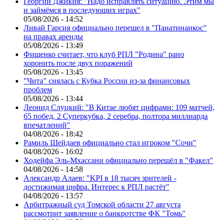
Георгий Джикия: "Надо исправлять ситуацию. Этим мы
и займёмся в последующих играх"
05/08/2026 - 14:52
Ливай Гарсия официально перешел в "Панатинаикос"
на правах аренды
05/08/2026 - 13:49
Фищенко считает, что клуб РПЛ "Родина" рано
хоронить после двух поражений
05/08/2026 - 13:45
"Чита" снялась с Кубка России из-за финансовых
проблем
05/08/2026 - 13:44
Леонид Слуцкий: "В Китае любят цифрами: 109 матчей,
65 побед, 2 Суперкубка, 2 серебра, полтора миллиарда
впечатлений"
04/08/2026 - 18:42
Рамиль Шейдаев официально стал игроком "Сочи"
04/08/2026 - 16:02
Ходейфа Эль-Мхассани официально перешёл в "Факел"
04/08/2026 - 14:58
Александр Алаев: "KPI в 18 тысяч зрителей -
достижимая цифра. Интерес к РПЛ растёт"
04/08/2026 - 13:57
Арбитражный суд Томской области 27 августа
рассмотрит заявление о банкротстве ФК "Томь"