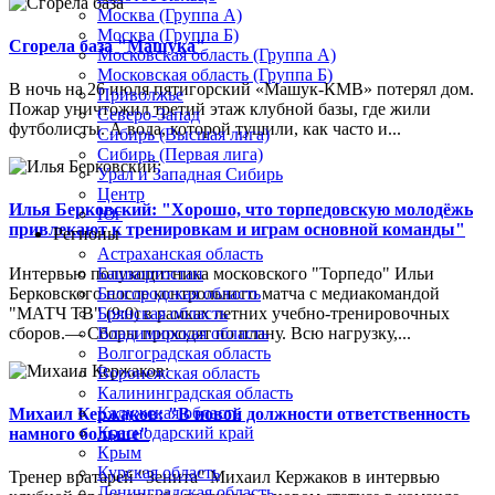
Москва (Группа А)
Москва (Группа Б)
Сгорела база "Машука"
Московская область (Группа А)
Московская область (Группа Б)
В ночь на 26 июля пятигорский «Машук-КМВ» потерял дом.
Приволжье
Пожар уничтожил третий этаж клубной базы, где жили
Северо-Запад
футболисты. А вода, которой тушили, как часто и...
Сибирь (Высшая лига)
Сибирь (Первая лига)
Урал и Западная Сибирь
Центр
Илья Берковский: "Хорошо, что торпедовскую молодёжь
Юг
привлекают к тренировкам и играм основной команды"
Регионы
Астраханская область
Интервью полузащитника московского "Торпедо" Ильи
Башкортостан
Берковского после контрольного матча с медиакомандой
Белгородская область
"МАТЧ ТВ" (9:0) в рамках летних учебно-тренировочных
Брянская область
сборов.— Сборы проходят по плану. Всю нагрузку,...
Владимирская область
Волгоградская область
Воронежская область
Калининградская область
Калужская область
Михаил Кержаков: "В новой должности ответственность
Краснодарский край
намного больше"
Крым
Курская область
Тренер вратарей "Зенита" Михаил Кержаков в интервью
Ленинградская область