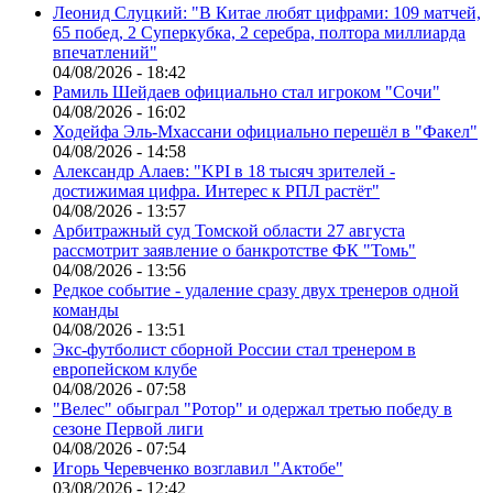
Леонид Слуцкий: "В Китае любят цифрами: 109 матчей,
65 побед, 2 Суперкубка, 2 серебра, полтора миллиарда
впечатлений"
04/08/2026 - 18:42
Рамиль Шейдаев официально стал игроком "Сочи"
04/08/2026 - 16:02
Ходейфа Эль-Мхассани официально перешёл в "Факел"
04/08/2026 - 14:58
Александр Алаев: "KPI в 18 тысяч зрителей -
достижимая цифра. Интерес к РПЛ растёт"
04/08/2026 - 13:57
Арбитражный суд Томской области 27 августа
рассмотрит заявление о банкротстве ФК "Томь"
04/08/2026 - 13:56
Редкое событие - удаление сразу двух тренеров одной
команды
04/08/2026 - 13:51
Экс-футболист сборной России стал тренером в
европейском клубе
04/08/2026 - 07:58
"Велес" обыграл "Ротор" и одержал третью победу в
сезоне Первой лиги
04/08/2026 - 07:54
Игорь Черевченко возглавил "Актобе"
03/08/2026 - 12:42