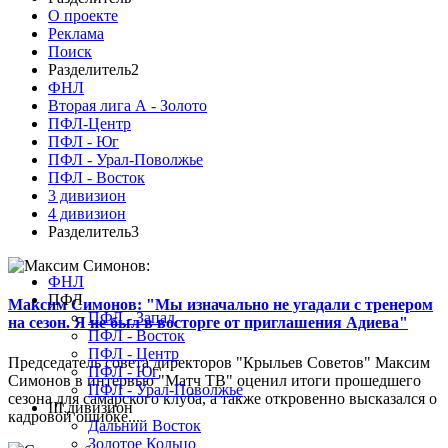
О проекте
Реклама
Поиск
Разделитель2
ФНЛ
Вторая лига А - Золото
ПФЛ-Центр
ПФЛ - Юг
ПФЛ - Урал-Поволжье
ПФЛ - Восток
3 дивизион
4 дивизион
Разделитель3
ФНЛ
ПФЛ
Максим Симонов: "Мы изначально не угадали с тренером
ПФЛ - Запад
на сезон. Я не был в восторге от приглашения Адиева"
ПФЛ - Восток
ПФЛ - Центр
Председатель совета директоров "Крыльев Советов" Максим
ПФЛ - Юг
Симонов в интервью "Матч ТВ" оценил итоги прошедшего
ПФЛ - Урал-Поволжье
сезона для самарского клуба, а также откровенно высказался о
III дивизион
кадровой ошибке...
Дальний Восток
Золотое Кольцо