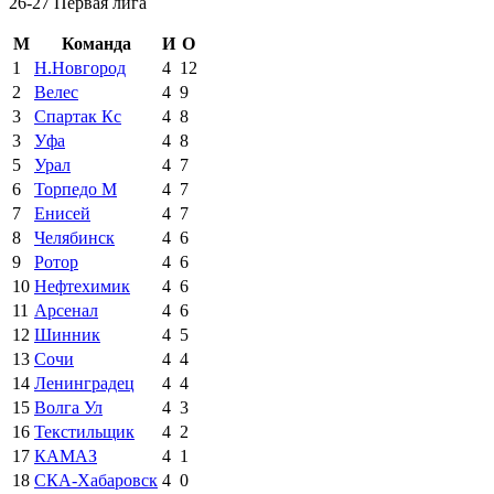
26-27 Первая лига
М
Команда
И
О
1
Н.Новгород
4
12
2
Велес
4
9
3
Спартак Кс
4
8
3
Уфа
4
8
5
Урал
4
7
6
Торпедо М
4
7
7
Енисей
4
7
8
Челябинск
4
6
9
Ротор
4
6
10
Нефтехимик
4
6
11
Арсенал
4
6
12
Шинник
4
5
13
Сочи
4
4
14
Ленинградец
4
4
15
Волга Ул
4
3
16
Текстильщик
4
2
17
КАМАЗ
4
1
18
СКА-Хабаровск
4
0