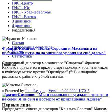
ПФЛ-Центр
ПФЛ - Юг
ПФЛ - Урал-Поволжье
ПФЛ - Восток
3 дивизион
4 дивизион
Разделитель3
Состав
Информация о команде
Франсис Кахигао: "Полех, Сорокин и Массалыга на
Матчи
правильном пути, но до элитного уровня им ещё далеко"
Статистика
Спортивный директор московского "Спартака" Франсис
Ошибка
Кахигао подвел итоги яркого старта молодых воспитанников
в кубковом матче против "Оренбурга" (5:1) и подробно
рассказал о работе клубной системы...
:: Powered by
JoomLeague
-
Version 2.92.222.b1f70a5
::
Максим Симонов: "Мы изначально не угадали с тренером
на сезон. Я не был в восторге от приглашения Адиева"
Первые лица
Председатель совета директоров "Крыльев Советов" Максим