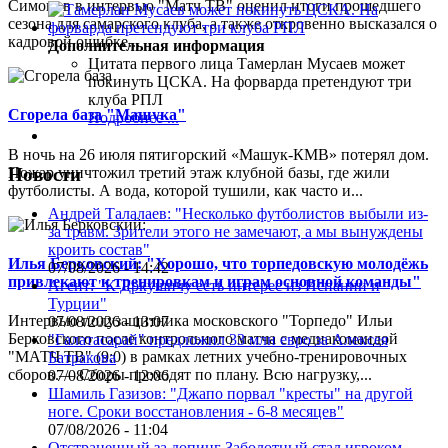
Симонов в интервью "Матч ТВ" оценил итоги прошедшего
сезона для самарского клуба, а также откровенно высказался о
кадровой ошибке...
Дополнительная информация
Цитата первого лица
Тамерлан Мусаев может
покинуть ЦСКА. На форварда претендуют три
клуба РПЛ
Сгорела база "Машука"
Подробнее ...
В ночь на 26 июля пятигорский «Машук-КМВ» потерял дом.
Пожар уничтожил третий этаж клубной базы, где жили
Новости
футболисты. А вода, которой тушили, как часто и...
Андрей Талалаев: "Несколько футболистов выбыли из-
за травм. Зрители этого не замечают, а мы вынуждены
кроить состав"
Илья Берковский: "Хорошо, что торпедовскую молодёжь
07/08/2026 - 14:42
привлекают к тренировкам и играм основной команды"
Агент: "К Дркушичу есть интерес из Испании и
Турции"
Интервью полузащитника московского "Торпедо" Ильи
07/08/2026 - 13:07
Берковского после контрольного матча с медиакомандой
"Галатасарай" предложил 33 млн евро за Алексея
"МАТЧ ТВ" (9:0) в рамках летних учебно-тренировочных
Батракова
сборов.— Сборы проходят по плану. Всю нагрузку,...
07/08/2026 - 12:06
Шамиль Газизов: "Джапо порвал "кресты" на другой
ноге. Сроки восстановления - 6-8 месяцев"
07/08/2026 - 11:04
Отстраненный за допинг Заболотный стал игроком