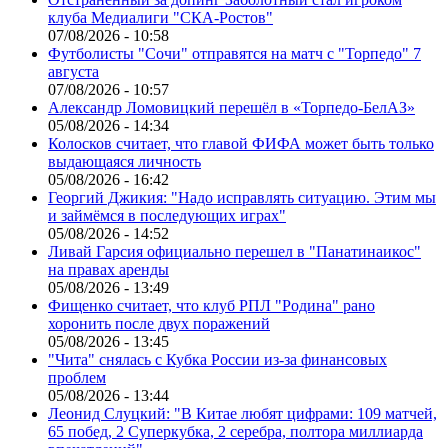
клуба Медиалиги "СКА-Ростов"
07/08/2026 - 10:58
Футболисты "Сочи" отправятся на матч с "Торпедо" 7
августа
07/08/2026 - 10:57
Александр Ломовицкий перешёл в «Торпедо-БелАЗ»
05/08/2026 - 14:34
Колосков считает, что главой ФИФА может быть только
выдающаяся личность
05/08/2026 - 16:42
Георгий Джикия: "Надо исправлять ситуацию. Этим мы
и займёмся в последующих играх"
05/08/2026 - 14:52
Ливай Гарсия официально перешел в "Панатинаикос"
на правах аренды
05/08/2026 - 13:49
Фищенко считает, что клуб РПЛ "Родина" рано
хоронить после двух поражений
05/08/2026 - 13:45
"Чита" снялась с Кубка России из-за финансовых
проблем
05/08/2026 - 13:44
Леонид Слуцкий: "В Китае любят цифрами: 109 матчей,
65 побед, 2 Суперкубка, 2 серебра, полтора миллиарда