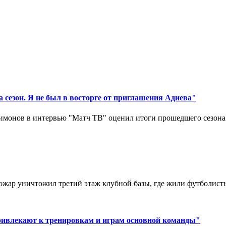
 сезон. Я не был в восторге от приглашения Адиева"
монов в интервью "Матч ТВ" оценил итоги прошедшего сезона д
ар уничтожил третий этаж клубной базы, где жили футболисты. 
ривлекают к тренировкам и играм основной команды"