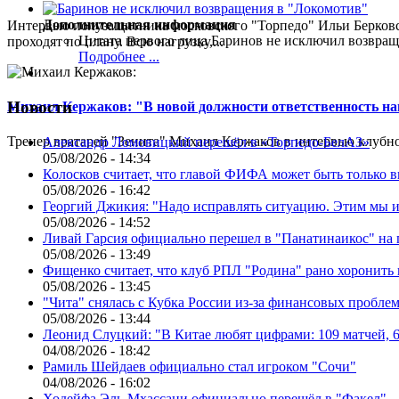
Дополнительная информация
Интервью полузащитника московского "Торпедо" Ильи Берковс
Цитата первого лица
Баринов не исключил возвращ
проходят по плану. Всю нагрузку,...
Подробнее ...
Новости
Михаил Кержаков: "В новой должности ответственность н
Тренер вратарей "Зенита" Михаил Кержаков в интервью клубной
Александр Ломовицкий перешёл в «Торпедо-БелАЗ»
05/08/2026 - 14:34
Колосков считает, что главой ФИФА может быть только 
05/08/2026 - 16:42
Георгий Джикия: "Надо исправлять ситуацию. Этим мы и
05/08/2026 - 14:52
Ливай Гарсия официально перешел в "Панатинаикос" на 
05/08/2026 - 13:49
Фищенко считает, что клуб РПЛ "Родина" рано хоронить
05/08/2026 - 13:45
"Чита" снялась с Кубка России из-за финансовых пробле
05/08/2026 - 13:44
Леонид Слуцкий: "В Китае любят цифрами: 109 матчей, 6
04/08/2026 - 18:42
Рамиль Шейдаев официально стал игроком "Сочи"
04/08/2026 - 16:02
Ходейфа Эль-Мхассани официально перешёл в "Факел"