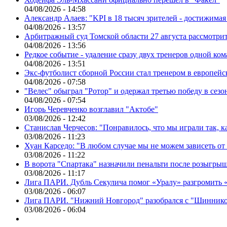
04/08/2026 - 14:58
Александр Алаев: "KPI в 18 тысяч зрителей - достижимая
04/08/2026 - 13:57
Арбитражный суд Томской области 27 августа рассмотрит
04/08/2026 - 13:56
Редкое событие - удаление сразу двух тренеров одной ко
04/08/2026 - 13:51
Экс-футболист сборной России стал тренером в европейс
04/08/2026 - 07:58
"Велес" обыграл "Ротор" и одержал третью победу в сез
04/08/2026 - 07:54
Игорь Черевченко возглавил "Актобе"
03/08/2026 - 12:42
Станислав Черчесов: "Понравилось, что мы играли так, 
03/08/2026 - 11:23
Хуан Карседо: "В любом случае мы не можем зависеть от
03/08/2026 - 11:22
В ворота "Спартака" назначили пенальти после розыгрыш
03/08/2026 - 11:17
Лига ПАРИ. Дубль Секулича помог «Уралу» разгромить
03/08/2026 - 06:07
Лига ПАРИ. "Нижний Новгород" разобрался с "Шинник
03/08/2026 - 06:04