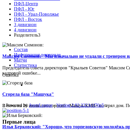
ПФЛ-Центр
ПФЛ - Юг
ПФЛ - Урал-Поволжье
ПФЛ - Восток
3 дивизион
4 дивизион
Разделитель3
Состав
Информация о команде
Максим Симонов: "Мы изначально не угадали с тренером на
Матчи
Статистика
Председатель совета директоров "Крыльев Советов" Максим Си
кадровой ошибке...
Ошибка
Сгорела база "Машука"
:: Powered by
JoomLeague
-
Version 2.92.222.b1f70a5
::
В ночь на 26 июля пятигорский «Машук-КМВ» потерял дом. Пож
Первые лица
Илья Берковский: "Хорошо, что торпедовскую молодёжь п