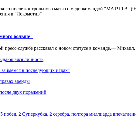
кого после контрольного матча с медиакомандой "МАТЧ ТВ" (9
ения в "Локомотив"
амного больше"
 пресс-службе рассказал о новом статусе в команде.— Михаил, к
выдающаяся личность
 займёмся в последующих играх"
правах аренды
 после двух поражений
м
5 побед, 2 Суперкубка, 2 серебра, полтора миллиарда впечатлен