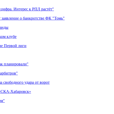
 цифра. Интерес к РПЛ растёт"
 заявление о банкротстве ФК "Томь"
манды
ком клубе
оне Первой лиги
как планировали"
 арбитров"
а свободного удара от ворот
 «СКА-Хабаровск»
ом"