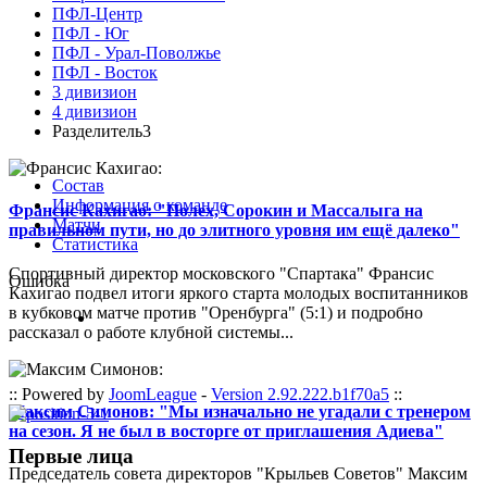
ПФЛ-Центр
ПФЛ - Юг
ПФЛ - Урал-Поволжье
ПФЛ - Восток
3 дивизион
4 дивизион
Разделитель3
Состав
Информация о команде
Франсис Кахигао: "Полех, Сорокин и Массалыга на
Матчи
правильном пути, но до элитного уровня им ещё далеко"
Статистика
Спортивный директор московского "Спартака" Франсис
Ошибка
Кахигао подвел итоги яркого старта молодых воспитанников
в кубковом матче против "Оренбурга" (5:1) и подробно
рассказал о работе клубной системы...
:: Powered by
JoomLeague
-
Version 2.92.222.b1f70a5
::
Максим Симонов: "Мы изначально не угадали с тренером
на сезон. Я не был в восторге от приглашения Адиева"
Первые лица
Председатель совета директоров "Крыльев Советов" Максим