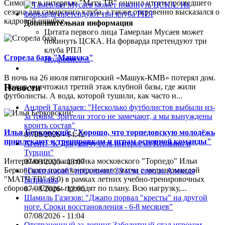
Симонов в интервью "Матч ТВ" оценил итоги прошедшего
сезона для самарского клуба, а также откровенно высказался о
кадровой ошибке...
Дополнительная информация
Цитата первого лица
Тамерлан Мусаев может
покинуть ЦСКА. На форварда претендуют три
клуба РПЛ
Сгорела база "Машука"
Подробнее ...
В ночь на 26 июля пятигорский «Машук-КМВ» потерял дом.
Пожар уничтожил третий этаж клубной базы, где жили
Новости
футболисты. А вода, которой тушили, как часто и...
Андрей Талалаев: "Несколько футболистов выбыли из-
за травм. Зрители этого не замечают, а мы вынуждены
кроить состав"
Илья Берковский: "Хорошо, что торпедовскую молодёжь
07/08/2026 - 14:42
привлекают к тренировкам и играм основной команды"
Агент: "К Дркушичу есть интерес из Испании и
Турции"
Интервью полузащитника московского "Торпедо" Ильи
07/08/2026 - 13:07
Берковского после контрольного матча с медиакомандой
"Галатасарай" предложил 33 млн евро за Алексея
"МАТЧ ТВ" (9:0) в рамках летних учебно-тренировочных
Батракова
сборов.— Сборы проходят по плану. Всю нагрузку,...
07/08/2026 - 12:06
Шамиль Газизов: "Джапо порвал "кресты" на другой
ноге. Сроки восстановления - 6-8 месяцев"
07/08/2026 - 11:04
Отстраненный за допинг Заболотный стал игроком