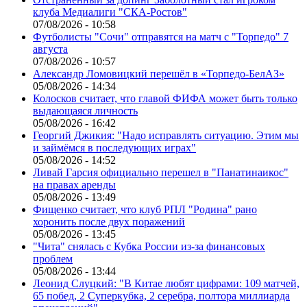
клуба Медиалиги "СКА-Ростов"
07/08/2026 - 10:58
Футболисты "Сочи" отправятся на матч с "Торпедо" 7
августа
07/08/2026 - 10:57
Александр Ломовицкий перешёл в «Торпедо-БелАЗ»
05/08/2026 - 14:34
Колосков считает, что главой ФИФА может быть только
выдающаяся личность
05/08/2026 - 16:42
Георгий Джикия: "Надо исправлять ситуацию. Этим мы
и займёмся в последующих играх"
05/08/2026 - 14:52
Ливай Гарсия официально перешел в "Панатинаикос"
на правах аренды
05/08/2026 - 13:49
Фищенко считает, что клуб РПЛ "Родина" рано
хоронить после двух поражений
05/08/2026 - 13:45
"Чита" снялась с Кубка России из-за финансовых
проблем
05/08/2026 - 13:44
Леонид Слуцкий: "В Китае любят цифрами: 109 матчей,
65 побед, 2 Суперкубка, 2 серебра, полтора миллиарда