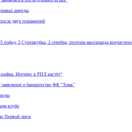
правах аренды
 после двух поражений
м
5 побед, 2 Суперкубка, 2 серебра, полтора миллиарда впечатлен
 цифра. Интерес к РПЛ растёт"
 заявление о банкротстве ФК "Томь"
манды
ком клубе
оне Первой лиги