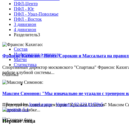
ПФЛ-Центр
ПФЛ - Юг
ПФЛ - Урал-Поволжье
ПФЛ - Восток
3 дивизион
4 дивизион
Разделитель3
Состав
Информация о команде
Франсис Кахигао: "Полех, Сорокин и Массалыга на правиль
Матчи
Статистика
Спортивный директор московского "Спартака" Франсис Кахигао
работе клубной системы...
Ошибка
Максим Симонов: "Мы изначально не угадали с тренером на
:: Powered by
JoomLeague
-
Version 2.92.222.b1f70a5
::
Председатель совета директоров "Крыльев Советов" Максим Си
кадровой ошибке...
Первые лица