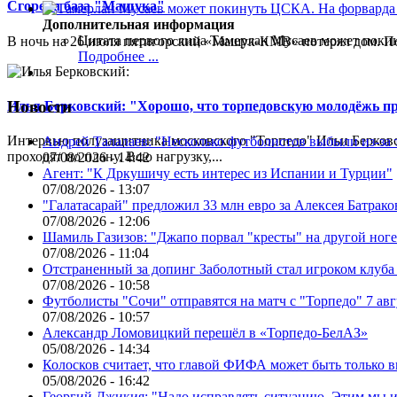
Сгорела база "Машука"
Дополнительная информация
Цитата первого лица
Тамерлан Мусаев может поки
В ночь на 26 июля пятигорский «Машук-КМВ» потерял дом. Пож
Подробнее ...
Новости
Илья Берковский: "Хорошо, что торпедовскую молодёжь п
Интервью полузащитника московского "Торпедо" Ильи Берковс
Андрей Талалаев: "Несколько футболистов выбыли из-за 
проходят по плану. Всю нагрузку,...
07/08/2026 - 14:42
Агент: "К Дркушичу есть интерес из Испании и Турции"
07/08/2026 - 13:07
"Галатасарай" предложил 33 млн евро за Алексея Батрако
07/08/2026 - 12:06
Шамиль Газизов: "Джапо порвал "кресты" на другой ноге.
07/08/2026 - 11:04
Отстраненный за допинг Заболотный стал игроком клуб
07/08/2026 - 10:58
Футболисты "Сочи" отправятся на матч с "Торпедо" 7 авг
07/08/2026 - 10:57
Александр Ломовицкий перешёл в «Торпедо-БелАЗ»
05/08/2026 - 14:34
Колосков считает, что главой ФИФА может быть только 
05/08/2026 - 16:42
Георгий Джикия: "Надо исправлять ситуацию. Этим мы и