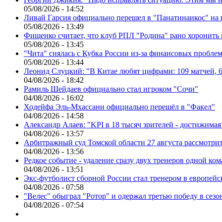
05/08/2026 - 14:52
Ливай Гарсия официально перешел в "Панатинаикос" на 
05/08/2026 - 13:49
Фищенко считает, что клуб РПЛ "Родина" рано хоронить
05/08/2026 - 13:45
"Чита" снялась с Кубка России из-за финансовых пробле
05/08/2026 - 13:44
Леонид Слуцкий: "В Китае любят цифрами: 109 матчей, 6
04/08/2026 - 18:42
Рамиль Шейдаев официально стал игроком "Сочи"
04/08/2026 - 16:02
Ходейфа Эль-Мхассани официально перешёл в "Факел"
04/08/2026 - 14:58
Александр Алаев: "KPI в 18 тысяч зрителей - достижимая
04/08/2026 - 13:57
Арбитражный суд Томской области 27 августа рассмотрит
04/08/2026 - 13:56
Редкое событие - удаление сразу двух тренеров одной ко
04/08/2026 - 13:51
Экс-футболист сборной России стал тренером в европейс
04/08/2026 - 07:58
"Велес" обыграл "Ротор" и одержал третью победу в сез
04/08/2026 - 07:54