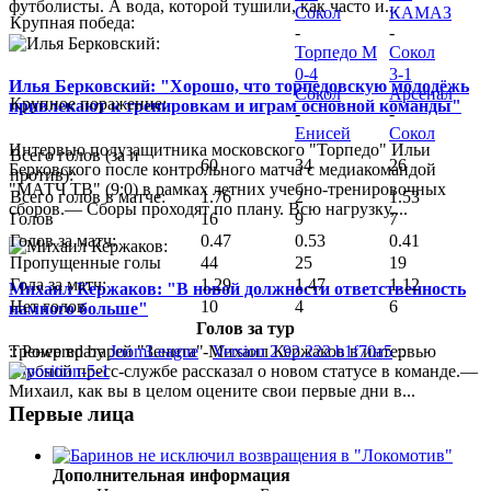
футболисты. А вода, которой тушили, как часто и...
Сокол
КАМАЗ
Крупная победа:
-
-
Торпедо М
Сокол
0-4
3-1
Илья Берковский: "Хорошо, что торпедовскую молодёжь
Сокол
Арсенал
Крупное поражение:
привлекают к тренировкам и играм основной команды"
-
-
Енисей
Сокол
Интервью полузащитника московского "Торпедо" Ильи
Всего голов (за и
60
34
26
Берковского после контрольного матча с медиакомандой
против):
"МАТЧ ТВ" (9:0) в рамках летних учебно-тренировочных
Всего голов в матче:
1.76
2
1.53
сборов.— Сборы проходят по плану. Всю нагрузку,...
Голов
16
9
7
Голов за матч:
0.47
0.53
0.41
Пропущенные голы
44
25
19
Гола за матч:
1.29
1.47
1.12
Михаил Кержаков: "В новой должности ответственность
Нет голов
10
4
6
намного больше"
Голов за тур
:: Powered by
JoomLeague
-
Version 2.92.222.b1f70a5
::
Тренер вратарей "Зенита" Михаил Кержаков в интервью
клубной пресс-службе рассказал о новом статусе в команде.—
Михаил, как вы в целом оцените свои первые дни в...
Первые лица
Дополнительная информация