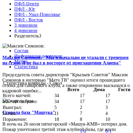
ПФЛ-Центр
ПФЛ - Юг
ПФЛ - Урал-Поволжье
ПФЛ - Восток
3 дивизион
4 дивизион
Разделитель3
Состав
Информация о команде
Максим Симонов: "Мы изначально не угадали с тренером
Матчи
на сезон. Я не был в восторге от приглашения Адиева"
Статистика
Председатель совета директоров "Крыльев Советов" Максим
Симонов в интервью "Матч ТВ" оценил итоги прошедшего
Статистика команды - Сокол
сезона для самарского клуба, а также откровенно высказался о
Всего
Дома
Гости
кадровой ошибке...
Всего матчей:
34
17
17
Матчей сыграно:
34
17
17
Выиграл:
5
2
3
Сгорела база "Машука"
Ничья:
11
7
4
Поражение:
18
8
10
В ночь на 26 июля пятигорский «Машук-КМВ» потерял дом.
Пожар уничтожил третий этаж клубной базы, где жили
1-0
0-1