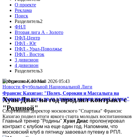
О проекте
Реклама
Поиск
Разделитель2
ФНЛ
Вторая лига А - Золото
ПФЛ-Центр
ПФЛ - Юг
ПФЛ - Урал-Поволжье
ПФЛ - Восток
3 дивизион
4 дивизион
Разделитель3
Воскресенье, 10 Май 2026 05:43
Новости Футбольной Национальной Лиги
Франсис Кахигао: "Полех, Сорокин и Массалыга на
Хуан Диас на год продлил контракт с
правильном пути, но до элитного уровня им ещё далеко"
"Родиной"
Спортивный директор московского "Спартака" Франсис
Кахигао подвел итоги яркого старта молодых воспитанников
Главный тренер "Родины" 
Хуан Диас
 пролонгировал 
в кубковом матче против "Оренбурга" (5:1) и подробно
контракт с клубом на еще один год. Напомним, что 
рассказал о работе клубной системы...
московский клуб в пятницу завоевал путевку в РПЛ.