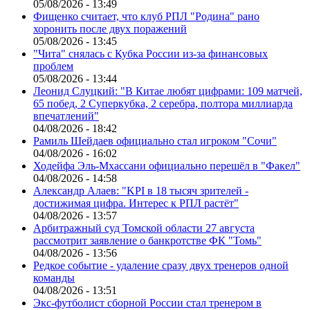
05/08/2026 - 13:49
Фищенко считает, что клуб РПЛ "Родина" рано
хоронить после двух поражений
05/08/2026 - 13:45
"Чита" снялась с Кубка России из-за финансовых
проблем
05/08/2026 - 13:44
Леонид Слуцкий: "В Китае любят цифрами: 109 матчей,
65 побед, 2 Суперкубка, 2 серебра, полтора миллиарда
впечатлений"
04/08/2026 - 18:42
Рамиль Шейдаев официально стал игроком "Сочи"
04/08/2026 - 16:02
Ходейфа Эль-Мхассани официально перешёл в "Факел"
04/08/2026 - 14:58
Александр Алаев: "KPI в 18 тысяч зрителей -
достижимая цифра. Интерес к РПЛ растёт"
04/08/2026 - 13:57
Арбитражный суд Томской области 27 августа
рассмотрит заявление о банкротстве ФК "Томь"
04/08/2026 - 13:56
Редкое событие - удаление сразу двух тренеров одной
команды
04/08/2026 - 13:51
Экс-футболист сборной России стал тренером в