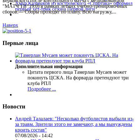
Берковского после контрольного матча с медиакомандой
Амур Калмыков из костромского «Спартака» оформил
"МАТЧ ТВ" (9:0) в рамках летних учебно-тренировочных
первый хет-трик сезона Первой лиги
сборов.— Сборы проходят по плану. Всю нагрузку,...
Наверх
Первые лица
Дополнительная информация
Цитата первого лица
Тамерлан Мусаев может
покинуть ЦСКА. На форварда претендуют три
клуба РПЛ
Подробнее ...
Новости
Андрей Талалаев: "Несколько футболистов выбыли из-
за травм. Зрители этого не замечают, а мы вынуждены
кроить состав"
07/08/2026 - 14:42