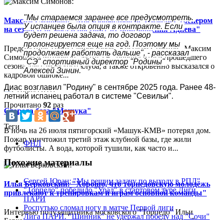
"Мы стараемся заранее все предусмотреть. 
Максим Симонов: "Мы изначально не угадали с тренером
У испанцев была опция в контракте. Если 
на сезон. Я не был в восторге от приглашения Адиева"
будет решена задача, то договор 
пролонгируется еще на год. Поэтому мы 
Председатель совета директоров "Крыльев Советов" Максим
продолжаем работать дальше", - рассказал 
Симонов в интервью "Матч ТВ" оценил итоги прошедшего
"СЭ" спортивный директор "Родины" 
сезона для самарского клуба, а также откровенно высказался о
Алексей Зинин.
кадровой ошибке...
Диас возглавил "Родину" в сентябре 2025 года. Ранее 48-
летний испанец работал в системе "Севильи".
Прочитано
92
раз
Сгорела база "Машука"
Теги
В ночь на 26 июля пятигорский «Машук-КМВ» потерял дом.
Пожар уничтожил третий этаж клубной базы, где жили
ФНЛ
футболисты. А вода, которой тушили, как часто и...
Похожие материалы
Сергей Юран: "Мы решим задачу по выходу в РПЛ"
Илья Берковский: "Хорошо, что торпедовскую молодёжь
"Торпедо" победило "Урал" в стартовом туре Лиги
привлекают к тренировкам и играм основной команды"
ПАРИ
Роспутько сломал ногу в матче Первой лиги
Интервью полузащитника московского "Торпедо" Ильи
Лига ПАРИ. "Шинник" не удержал победу над "Сочи"