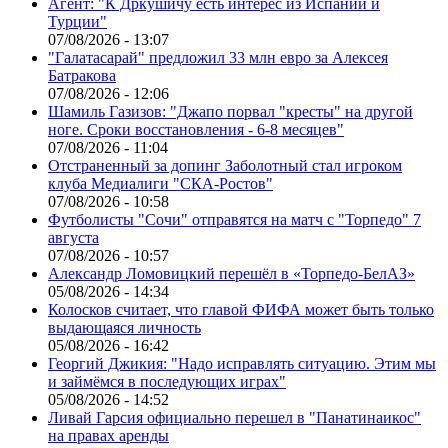
Агент: "К Дркушичу есть интерес из Испании и
Турции"
07/08/2026 - 13:07
"Галатасарай" предложил 33 млн евро за Алексея
Батракова
07/08/2026 - 12:06
Шамиль Газизов: "Джапо порвал "кресты" на другой
ноге. Сроки восстановления - 6-8 месяцев"
07/08/2026 - 11:04
Отстраненный за допинг Заболотный стал игроком
клуба Медиалиги "СКА-Ростов"
07/08/2026 - 10:58
Футболисты "Сочи" отправятся на матч с "Торпедо" 7
августа
07/08/2026 - 10:57
Александр Ломовицкий перешёл в «Торпедо-БелАЗ»
05/08/2026 - 14:34
Колосков считает, что главой ФИФА может быть только
выдающаяся личность
05/08/2026 - 16:42
Георгий Джикия: "Надо исправлять ситуацию. Этим мы
и займёмся в последующих играх"
05/08/2026 - 14:52
Ливай Гарсия официально перешел в "Панатинаикос"
на правах аренды