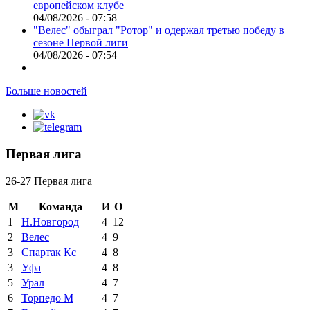
европейском клубе
04/08/2026 - 07:58
"Велес" обыграл "Ротор" и одержал третью победу в
сезоне Первой лиги
04/08/2026 - 07:54
Больше новостей
Первая лига
26-27 Первая лига
М
Команда
И
О
1
Н.Новгород
4
12
2
Велес
4
9
3
Спартак Кс
4
8
3
Уфа
4
8
5
Урал
4
7
6
Торпедо М
4
7