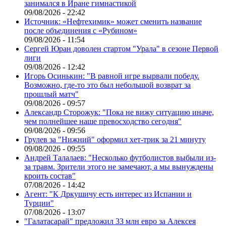
занимался в Иране гимнастикой
09/08/2026 - 22:42
Источник: «Нефтехимик» может сменить название
после объединения с «Рубином»
09/08/2026 - 11:54
Сергей Юран доволен стартом "Урала" в сезоне Первой
лиги
09/08/2026 - 12:42
Игорь Осинькин: "В равной игре вырвали победу.
Возможно, где-то это был небольшой возврат за
прошлый матч"
09/08/2026 - 09:57
Александр Сторожук: "Пока не вижу ситуацию иначе,
чем полнейшее наше превосходство сегодня"
09/08/2026 - 09:56
Грулев за "Нижний" оформил хет-трик за 21 минуту
09/08/2026 - 09:55
Андрей Талалаев: "Несколько футболистов выбыли из-
за травм. Зрители этого не замечают, а мы вынуждены
кроить состав"
07/08/2026 - 14:42
Агент: "К Дркушичу есть интерес из Испании и
Турции"
07/08/2026 - 13:07
"Галатасарай" предложил 33 млн евро за Алексея