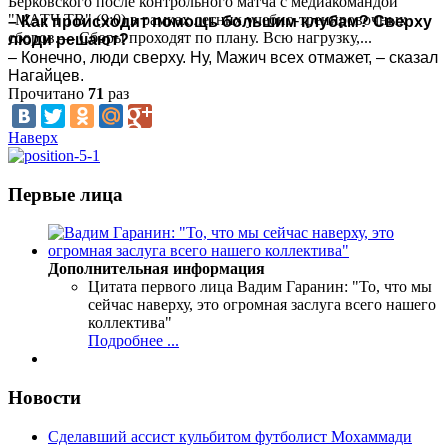
Берковского после контрольного матча с медиакомандой
"МАТЧ ТВ" (9:0) в рамках летних учебно-тренировочных
– Как происходит помощь большим клубам? Сверху
сборов.— Сборы проходят по плану. Всю нагрузку,...
люди решают?
– Конечно, люди сверху. Ну, Мажич всех отмажет, – сказал
Нагайцев.
Прочитано
71
раз
Наверх
Первые лица
Дополнительная информация
Цитата первого лица
Вадим Гаранин: "То, что мы
сейчас наверху, это огромная заслуга всего нашего
коллектива"
Подробнее ...
Новости
Сделавший ассист кульбитом футболист Мохаммади