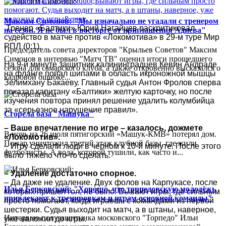
Максим Симонов: "Мы изначально не угадали с тренером
Тренер «Балтики» Юрий Нагайцев раскритиковал
на сезон. Я не был в восторге от приглашения Адиева"
судейство в матче против «Локомотива» в 29-м туре Мир
РПЛ (0:1).
Председатель совета директоров "Крыльев Советов" Максим
Симонов в интервью "Матч ТВ" оценил итоги прошедшего
На 9-й минуте защитник калининградцев Кевин Андраде
сезона для самарского клуба, а также откровенно высказался о
на фланге попал шипами в область икроножной мышцы
кадровой ошибке...
Зелимхану Бакаеву. Главный судья Антон Фролов сперва
показал капитану «Балтики» желтую карточку, но после
изучения повтора принял решение удалить колумбийца
за «серьезное нарушение правил».
Сгорела база "Машука"
– Ваше впечатление по игре – казалось, дожмете
В ночь на 26 июля пятигорский «Машук-КМВ» потерял дом.
«Локомотив».
Пожар уничтожил третий этаж клубной базы, где жили
– Игру сделали люди в черном к 10-й минуте. После этого
футболисты. А вода, которой тушили, как часто и...
было тяжело что-то сделать.
– Удаление достаточно спорное.
– Да даже не удаление. Двух фолов на Карпукасе, после
Илья Берковский: "Хорошо, что торпедовскую молодёжь
которых пришел гол, не было. Бывают игры, где сильным
привлекают к тренировкам и играм основной команды"
просто помогают, когда играешь с командами из первой
шестерки. Судья выходит на матч, а в штаны, наверное,
Интервью полузащитника московского "Торпедо" Ильи
уже наложил до игры.