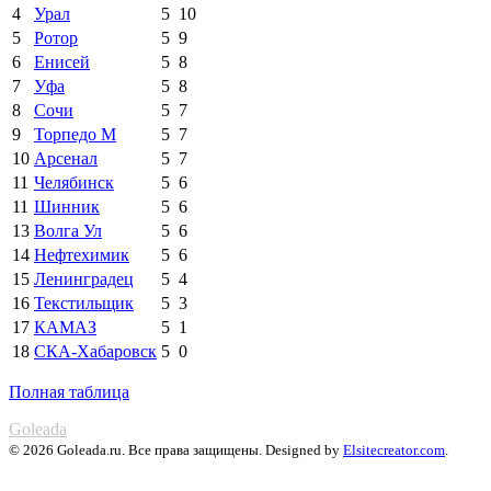
4
Урал
5
10
5
Ротор
5
9
6
Енисей
5
8
7
Уфа
5
8
8
Сочи
5
7
9
Торпедо М
5
7
10
Арсенал
5
7
11
Челябинск
5
6
11
Шинник
5
6
13
Волга Ул
5
6
14
Нефтехимик
5
6
15
Ленинградец
5
4
16
Текстильщик
5
3
17
КАМАЗ
5
1
18
СКА-Хабаровск
5
0
Полная таблица
Goleada
© 2026 Goleada.ru. Все права защищены. Designed by
Elsitecreator.com
.