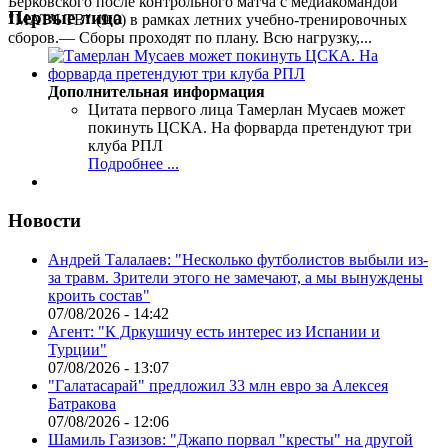
Берковского после контрольного матча с медиакомандой
Первые лица
"МАТЧ ТВ" (9:0) в рамках летних учебно-тренировочных
сборов.— Сборы проходят по плану. Всю нагрузку,...
Дополнительная информация
Цитата первого лица
Тамерлан Мусаев может
покинуть ЦСКА. На форварда претендуют три
клуба РПЛ
Подробнее ...
Новости
Андрей Талалаев: "Несколько футболистов выбыли из-
за травм. Зрители этого не замечают, а мы вынуждены
кроить состав"
07/08/2026 - 14:42
Агент: "К Дркушичу есть интерес из Испании и
Турции"
07/08/2026 - 13:07
"Галатасарай" предложил 33 млн евро за Алексея
Батракова
07/08/2026 - 12:06
Шамиль Газизов: "Джапо порвал "кресты" на другой