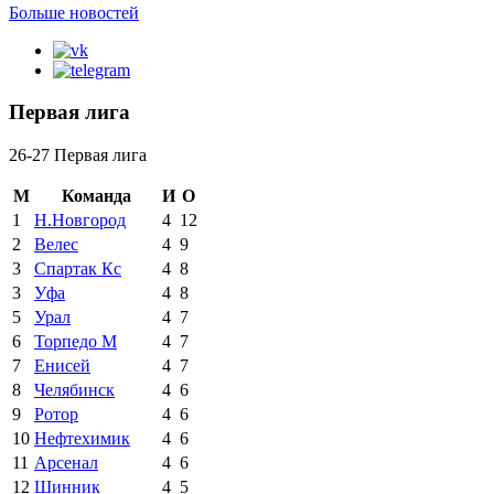
Больше новостей
Первая лига
26-27 Первая лига
М
Команда
И
О
1
Н.Новгород
4
12
2
Велес
4
9
3
Спартак Кс
4
8
3
Уфа
4
8
5
Урал
4
7
6
Торпедо М
4
7
7
Енисей
4
7
8
Челябинск
4
6
9
Ротор
4
6
10
Нефтехимик
4
6
11
Арсенал
4
6
12
Шинник
4
5