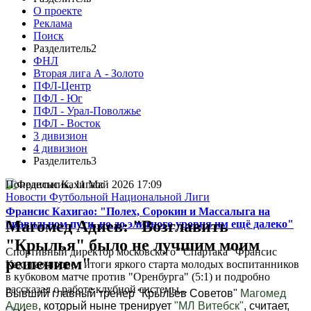
О проекте
Реклама
Поиск
Разделитель2
ФНЛ
Вторая лига А - Золото
ПФЛ-Центр
ПФЛ - Юг
ПФЛ - Урал-Поволжье
ПФЛ - Восток
3 дивизион
4 дивизион
Разделитель3
Понедельник, 11 Май 2026 17:09
Новости Футбольной Национальной Лиги
Франсис Кахигао: "Полех, Сорокин и Массалыга на
Магомед Адиев: "Возглавить
правильном пути, но до элитного уровня им ещё далеко"
"Крылья" было не лучшим моим
Спортивный директор московского "Спартака" Франсис
решением"
Кахигао подвел итоги яркого старта молодых воспитанников
в кубковом матче против "Оренбурга" (5:1) и подробно
рассказал о работе клубной системы...
Бывший главный тренер "Крыльев Советов"
Магомед
Адиев
, который ныне тренирует
"МЛ Витебск"
, считает,