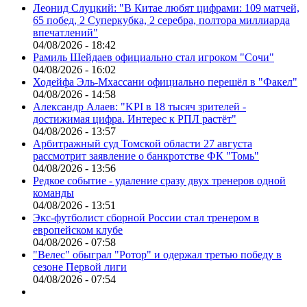
Леонид Слуцкий: "В Китае любят цифрами: 109 матчей,
65 побед, 2 Суперкубка, 2 серебра, полтора миллиарда
впечатлений"
04/08/2026 - 18:42
Рамиль Шейдаев официально стал игроком "Сочи"
04/08/2026 - 16:02
Ходейфа Эль-Мхассани официально перешёл в "Факел"
04/08/2026 - 14:58
Александр Алаев: "KPI в 18 тысяч зрителей -
достижимая цифра. Интерес к РПЛ растёт"
04/08/2026 - 13:57
Арбитражный суд Томской области 27 августа
рассмотрит заявление о банкротстве ФК "Томь"
04/08/2026 - 13:56
Редкое событие - удаление сразу двух тренеров одной
команды
04/08/2026 - 13:51
Экс-футболист сборной России стал тренером в
европейском клубе
04/08/2026 - 07:58
"Велес" обыграл "Ротор" и одержал третью победу в
сезоне Первой лиги
04/08/2026 - 07:54