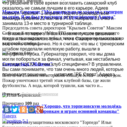
что решение в своё время возглавить самарский клуб
оказалось не самым лучшим в его карьере. Адиев
Максим Симонов: "Мы изначально не угадали с тренером
покинул "Крылья" 1 апреля. Под его руководством
на сезон. Я не был в восторге от приглашения Адиева"
команда провела 22 матча в РПЛ, набрала 21 очко и
занимала 13-е место в турнирной таблице.
Председатель совета директоров "Крыльев Советов" Максим
Симонов в интервью "Матч ТВ" оценил итоги прошедшего
— В какой-то мере это было мое не лучшее решение.
сезона для самарского клуба, а также откровенно высказался о
Когда я там оказался, понял, что в Самаре организовано
кадровой ошибке...
все очень специфично. Но я считаю, что мы с тренерским
штабом проделали неплохую работу, вышли в
полуфинал Кубка. Губернатору говорил, что мы дома
могли побороться за финал, учитывая, как нестабильно
Сгорела база "Машука"
выглядит ЦСКА. В чем клуб специфичен? В управлении.
Вы сами понимаете, что там очень много людей, которые
принимают решение, — цитирует "РБ Спорт" Адиева.
В ночь на 26 июля пятигорский «Машук-КМВ» потерял дом.
Пожар уничтожил третий этаж клубной базы, где жили
футболисты. А вода, которой тушили, как часто и...
Источник:
Рейтинг Букмекеров
Прочитано
109
раз
Илья Берковский: "Хорошо, что торпедовскую молодёжь
привлекают к тренировкам и играм основной команды"
Наверх
Интервью полузащитника московского "Торпедо" Ильи