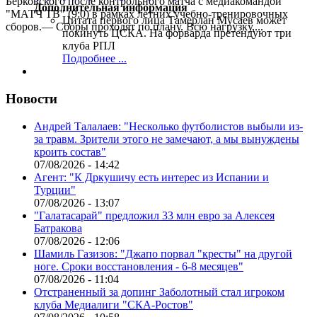
Берковского после контрольного матча с медиакомандой
Дополнительная информация
"МАТЧ ТВ" (9:0) в рамках летних учебно-тренировочных
Цитата первого лица
Тамерлан Мусаев может
сборов.— Сборы проходят по плану. Всю нагрузку,...
покинуть ЦСКА. На форварда претендуют три
клуба РПЛ
Подробнее ...
Новости
Андрей Талалаев: "Несколько футболистов выбыли из-
за травм. Зрители этого не замечают, а мы вынуждены
кроить состав"
07/08/2026 - 14:42
Агент: "К Дркушичу есть интерес из Испании и
Турции"
07/08/2026 - 13:07
"Галатасарай" предложил 33 млн евро за Алексея
Батракова
07/08/2026 - 12:06
Шамиль Газизов: "Джапо порвал "кресты" на другой
ноге. Сроки восстановления - 6-8 месяцев"
07/08/2026 - 11:04
Отстраненный за допинг Заболотный стал игроком
клуба Медиалиги "СКА-Ростов"