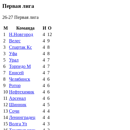
Первая лига
26-27 Первая лига
М
Команда
И
О
1
Н.Новгород
4
12
2
Велес
4
9
3
Спартак Кс
4
8
3
Уфа
4
8
5
Урал
4
7
6
Торпедо М
4
7
7
Енисей
4
7
8
Челябинск
4
6
9
Ротор
4
6
10
Нефтехимик
4
6
11
Арсенал
4
6
12
Шинник
4
5
13
Сочи
4
4
14
Ленинградец
4
4
15
Волга Ул
4
3