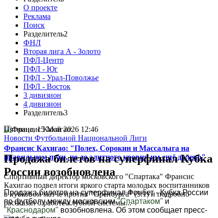
О проекте
Реклама
Поиск
Разделитель2
ФНЛ
Вторая лига А - Золото
ПФЛ-Центр
ПФЛ - Юг
ПФЛ - Урал-Поволжье
ПФЛ - Восток
3 дивизион
4 дивизион
Разделитель3
Пятница, 15 Май 2026 12:46
Новости Футбольной Национальной Лиги
Франсис Кахигао: "Полех, Сорокин и Массалыга на
Продажа билетов на суперфинал Кубка
правильном пути, но до элитного уровня им ещё далеко"
России возобновлена
Спортивный директор московского "Спартака" Франсис
Кахигао подвел итоги яркого старта молодых воспитанников
Продажа билетов на суперфинал Фонбет - Кубка России
в кубковом матче против "Оренбурга" (5:1) и подробно
по футболу между московским
"Спартаком"
и
рассказал о работе клубной системы...
"Краснодаром"
возобновлена. Об этом сообщает пресс-