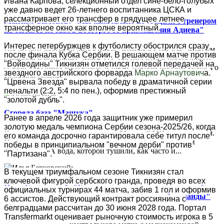
Ивана Карпова, селекционный отдел сине-бело-голубых
уже давно ведет 26-летнего воспитанника ЦСКА и
рассматривает его трансфер в грядущее летнее
Максим Симонов: "Мы изначально не угадали с тренером
трансферное окно как вполне вероятный.
на сезон. Я не был в восторге от приглашения Адиева"
Интерес петербуржцев к футболисту обострился сразу
Председатель совета директоров "Крыльев Советов" Максим
после финала Кубка Сербии. В решающем матче против
Симонов в интервью "Матч ТВ" оценил итоги прошедшего
"Войводины" Тикнизян отметился голевой передачей на
сезона для самарского клуба, а также откровенно высказался о
звездного австрийского форварда
Марко Арнаутович
а.
кадровой ошибке...
"Црвена Звезда" вырвала победу в драматичной серии
пенальти (2:2, 5:4 по пен.), оформив престижный
"золотой дубль".
Сгорела база "Машука"
Ранее в апреле 2026 года защитник уже примерил
золотую медаль чемпиона Сербии сезона-2025/26, когда
В ночь на 26 июля пятигорский «Машук-КМВ» потерял дом.
его команда досрочно гарантировала себе титул после
Пожар уничтожил третий этаж клубной базы, где жили
победы в принципиальном "вечном дерби" против
футболисты. А вода, которой тушили, как часто и...
"Партизана".
В текущем триумфальном сезоне Тикнизян стал
ключевой фигурой сербского гранда, проведя во всех
Илья Берковский: "Хорошо, что торпедовскую молодёжь
официальных турнирах 44 матча, забив 1 гол и оформив
привлекают к тренировкам и играм основной команды"
6 ассистов. Действующий контракт россиянина с
белградцами рассчитан до 30 июня 2028 года. Портал
Интервью полузащитника московского "Торпедо" Ильи
Transfermarkt оценивает рыночную стоимость игрока в 5