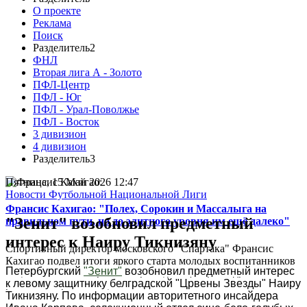
О проекте
Реклама
Поиск
Разделитель2
ФНЛ
Вторая лига А - Золото
ПФЛ-Центр
ПФЛ - Юг
ПФЛ - Урал-Поволжье
ПФЛ - Восток
3 дивизион
4 дивизион
Разделитель3
Пятница, 15 Май 2026 12:47
Новости Футбольной Национальной Лиги
Франсис Кахигао: "Полех, Сорокин и Массалыга на
"Зенит" возобновил предметный
правильном пути, но до элитного уровня им ещё далеко"
интерес к Наиру Тикнизяну
Спортивный директор московского "Спартака" Франсис
Кахигао подвел итоги яркого старта молодых воспитанников
Петербургский
"Зенит"
возобновил предметный интерес
в кубковом матче против "Оренбурга" (5:1) и подробно
к левому защитнику белградской "Црвены Звезды" Наиру
рассказал о работе клубной системы...
Тикнизяну. По информации авторитетного инсайдера