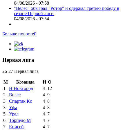
04/08/2026 - 07:58
"Велес" обыграл "Ротор" и одержал третью победу в
сезоне Первой лиги
04/08/2026 - 07:54
Больше новостей
Первая лига
26-27 Первая лига
М
Команда
И
О
1
Н.Новгород
4
12
2
Велес
4
9
3
Спартак Кс
4
8
3
Уфа
4
8
5
Урал
4
7
6
Торпедо М
4
7
7
Енисей
4
7