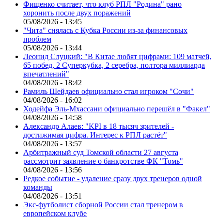
Фищенко считает, что клуб РПЛ "Родина" рано
хоронить после двух поражений
05/08/2026 - 13:45
"Чита" снялась с Кубка России из-за финансовых
проблем
05/08/2026 - 13:44
Леонид Слуцкий: "В Китае любят цифрами: 109 матчей,
65 побед, 2 Суперкубка, 2 серебра, полтора миллиарда
впечатлений"
04/08/2026 - 18:42
Рамиль Шейдаев официально стал игроком "Сочи"
04/08/2026 - 16:02
Ходейфа Эль-Мхассани официально перешёл в "Факел"
04/08/2026 - 14:58
Александр Алаев: "KPI в 18 тысяч зрителей -
достижимая цифра. Интерес к РПЛ растёт"
04/08/2026 - 13:57
Арбитражный суд Томской области 27 августа
рассмотрит заявление о банкротстве ФК "Томь"
04/08/2026 - 13:56
Редкое событие - удаление сразу двух тренеров одной
команды
04/08/2026 - 13:51
Экс-футболист сборной России стал тренером в
европейском клубе