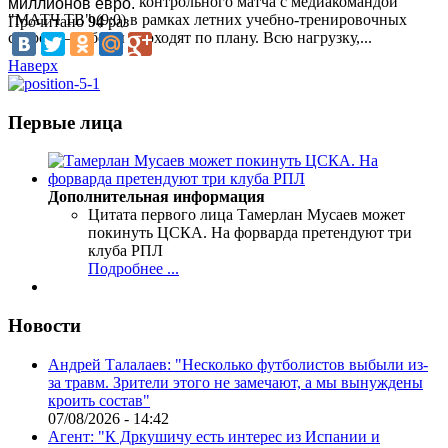
Берковского после контрольного матча с медиакомандой
миллионов евро.
"МАТЧ ТВ" (9:0) в рамках летних учебно-тренировочных
Прочитано
94
раз
сборов.— Сборы проходят по плану. Всю нагрузку,...
Наверх
Первые лица
Дополнительная информация
Цитата первого лица
Тамерлан Мусаев может
покинуть ЦСКА. На форварда претендуют три
клуба РПЛ
Подробнее ...
Новости
Андрей Талалаев: "Несколько футболистов выбыли из-
за травм. Зрители этого не замечают, а мы вынуждены
кроить состав"
07/08/2026 - 14:42
Агент: "К Дркушичу есть интерес из Испании и