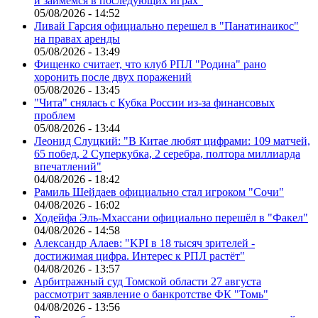
и займёмся в последующих играх"
05/08/2026 - 14:52
Ливай Гарсия официально перешел в "Панатинаикос"
на правах аренды
05/08/2026 - 13:49
Фищенко считает, что клуб РПЛ "Родина" рано
хоронить после двух поражений
05/08/2026 - 13:45
"Чита" снялась с Кубка России из-за финансовых
проблем
05/08/2026 - 13:44
Леонид Слуцкий: "В Китае любят цифрами: 109 матчей,
65 побед, 2 Суперкубка, 2 серебра, полтора миллиарда
впечатлений"
04/08/2026 - 18:42
Рамиль Шейдаев официально стал игроком "Сочи"
04/08/2026 - 16:02
Ходейфа Эль-Мхассани официально перешёл в "Факел"
04/08/2026 - 14:58
Александр Алаев: "KPI в 18 тысяч зрителей -
достижимая цифра. Интерес к РПЛ растёт"
04/08/2026 - 13:57
Арбитражный суд Томской области 27 августа
рассмотрит заявление о банкротстве ФК "Томь"
04/08/2026 - 13:56