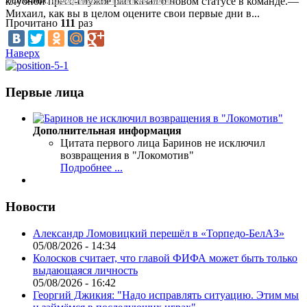
Источник:
официальный сайт ФК Акрон
клубной пресс-службе рассказал о новом статусе в команде.—
Михаил, как вы в целом оцените свои первые дни в...
Прочитано
111
раз
Наверх
Первые лица
Дополнительная информация
Цитата первого лица
Баринов не исключил
возвращения в "Локомотив"
Подробнее ...
Новости
Александр Ломовицкий перешёл в «Торпедо-БелАЗ»
05/08/2026 - 14:34
Колосков считает, что главой ФИФА может быть только
выдающаяся личность
05/08/2026 - 16:42
Георгий Джикия: "Надо исправлять ситуацию. Этим мы