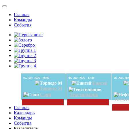
Главная
Команды
События
07. Авг. 2026 20:00
08. Авг. 2026 12:00
Енисей
Торпедо М
Сочи
Текстильщик
Нефте
Главная
Календарь
Команды
События
Разделитель