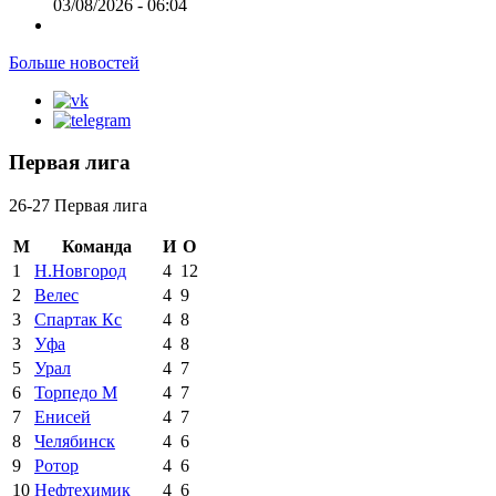
03/08/2026 - 06:04
Больше новостей
Первая лига
26-27 Первая лига
М
Команда
И
О
1
Н.Новгород
4
12
2
Велес
4
9
3
Спартак Кс
4
8
3
Уфа
4
8
5
Урал
4
7
6
Торпедо М
4
7
7
Енисей
4
7
8
Челябинск
4
6
9
Ротор
4
6
10
Нефтехимик
4
6