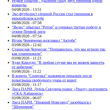
Редкое событие - удаление сразу двух тренеров одной
команды
04/08/2026 - 13:51
Экс-футболист сборной России стал тренером в
европейском клубе
04/08/2026 - 07:58
"Велес" обыграл "Ротор" и одержал третью победу в
сезоне Первой лиги
04/08/2026 - 07:54
Игорь Черевченко возглавил "Актобе"
03/08/2026 - 12:42
Станислав Черчесов: "Понравилось, что мы играли так,
как планировали"
03/08/2026 - 11:23
Хуан Карседо: "В любом случае мы не можем зависеть
от арбитров"
03/08/2026 - 11:22
В ворота "Спартака" назначили пенальти после
розыгрыша свободного удара от ворот
03/08/2026 - 11:17
Лига ПАРИ. Дубль Секулича помог «Уралу» разгромить
«СКА-Хабаровск»
03/08/2026 - 06:07
Лига ПАРИ. "Нижний Новгород" разобрался с
"Шинником"