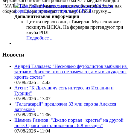
Берковского после контрольного матча с медиакомандой
"МАТЧ ТВ" (9:0) в рамках летних учебно-тренировочных
сборов.— Сборы проходят по плану. Всю нагрузку,...
Дополнительная информация
Цитата первого лица
Тамерлан Мусаев может
покинуть ЦСКА. На форварда претендуют три
клуба РПЛ
Подробнее ...
Новости
Андрей Талалаев: "Несколько футболистов выбыли из-
за травм. Зрители этого не замечают, а мы вынуждены
кроить состав"
07/08/2026 - 14:42
Агент: "К Дркушичу есть интерес из Испании и
Турции"
07/08/2026 - 13:07
"Галатасарай" предложил 33 млн евро за Алексея
Батракова
07/08/2026 - 12:06
Шамиль Газизов: "Джапо порвал "кресты" на другой
ноге. Сроки восстановления - 6-8 месяцев"
07/08/2026 - 11:04