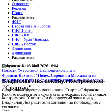
О проекте
Реклама
Поиск
Разделитель2
ФНЛ
Вторая лига А - Золото
ПФЛ-Центр
ПФЛ - Юг
ПФЛ - Урал-Поволжье
ПФЛ - Восток
3 дивизион
4 дивизион
Разделитель3
Понедельник, 18 Май 2026 16:04
Новости Футбольной Национальной Лиги
Франсис Кахигао: "Полех, Сорокин и Массалыга на
Владислав Лях покинул костромской
правильном пути, но до элитного уровня им ещё далеко"
"Спартак"
Спортивный директор московского "Спартака" Франсис
Кахигао подвел итоги яркого старта молодых воспитанников
Костромской "Спартак" и белорусский защитник 
в кубковом матче против "Оренбурга" (5:1) и подробно
Владислав Лях расторгли соглашение по обоюдному 
рассказал о работе клубной системы...
согласию.