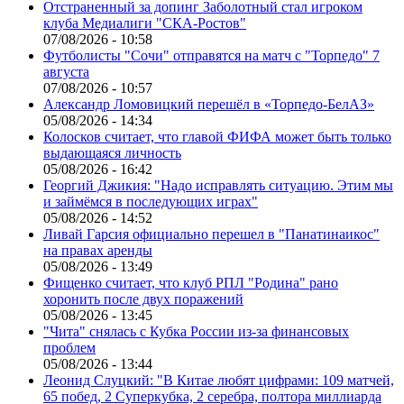
Отстраненный за допинг Заболотный стал игроком
клуба Медиалиги "СКА-Ростов"
07/08/2026 - 10:58
Футболисты "Сочи" отправятся на матч с "Торпедо" 7
августа
07/08/2026 - 10:57
Александр Ломовицкий перешёл в «Торпедо-БелАЗ»
05/08/2026 - 14:34
Колосков считает, что главой ФИФА может быть только
выдающаяся личность
05/08/2026 - 16:42
Георгий Джикия: "Надо исправлять ситуацию. Этим мы
и займёмся в последующих играх"
05/08/2026 - 14:52
Ливай Гарсия официально перешел в "Панатинаикос"
на правах аренды
05/08/2026 - 13:49
Фищенко считает, что клуб РПЛ "Родина" рано
хоронить после двух поражений
05/08/2026 - 13:45
"Чита" снялась с Кубка России из-за финансовых
проблем
05/08/2026 - 13:44
Леонид Слуцкий: "В Китае любят цифрами: 109 матчей,
65 побед, 2 Суперкубка, 2 серебра, полтора миллиарда