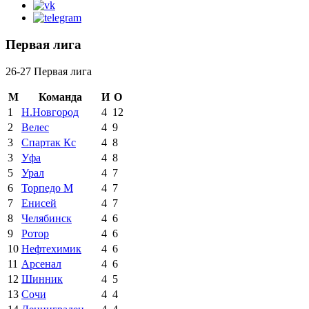
Первая лига
26-27 Первая лига
М
Команда
И
О
1
Н.Новгород
4
12
2
Велес
4
9
3
Спартак Кс
4
8
3
Уфа
4
8
5
Урал
4
7
6
Торпедо М
4
7
7
Енисей
4
7
8
Челябинск
4
6
9
Ротор
4
6
10
Нефтехимик
4
6
11
Арсенал
4
6
12
Шинник
4
5
13
Сочи
4
4