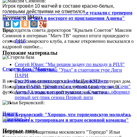
Игрок провёл 10 матчей в составе красно-белых, 
голевыми действиями не отметился.
Максим Симонов: "Мы изначально не угадали с тренером
Прочитано
104
раз
на сезон. Я не был в восторге от приглашения Адиева"
Председатель совета директоров "Крыльев Советов" Максим
Теги
Симонов в интервью "Матч ТВ" оценил итоги прошедшего
ФНЛ
сезона для самарского клуба, а также откровенно высказался о
кадровой ошибке...
Похожие материалы
Сергей Юран: "Мы решим задачу по выходу в РПЛ"
Сгорела база "Машука"
"Торпедо" победило "Урал" в стартовом туре Лиги
ПАРИ
Роспутько сломал ногу в матче Первой лиги
В ночь на 26 июля пятигорский «Машук-КМВ» потерял дом.
Лига ПАРИ. "Шинник" не удержал победу над "Сочи"
Пожар уничтожил третий этаж клубной базы, где жили
Амур Калмыков из костромского «Спартака» оформил
футболисты. А вода, которой тушили, как часто и...
первый хет-трик сезона Первой лиги
Наверх
Илья Берковский: "Хорошо, что торпедовскую молодёжь
привлекают к тренировкам и играм основной команды"
Первые лица
Интервью полузащитника московского "Торпедо" Ильи