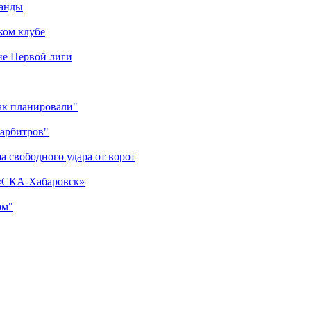
манды
ком клубе
оне Первой лиги
как планировали"
 арбитров"
а свободного удара от ворот
 «СКА-Хабаровск»
ом"