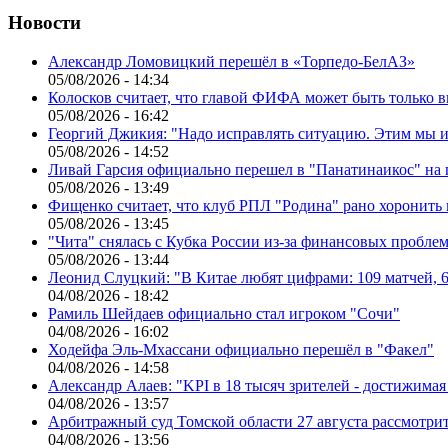
Новости
Александр Ломовицкий перешёл в «Торпедо-БелАЗ»
05/08/2026 - 14:34
Колосков считает, что главой ФИФА может быть только 
05/08/2026 - 16:42
Георгий Джикия: "Надо исправлять ситуацию. Этим мы и
05/08/2026 - 14:52
Ливай Гарсия официально перешел в "Панатинаикос" на 
05/08/2026 - 13:49
Фищенко считает, что клуб РПЛ "Родина" рано хоронить
05/08/2026 - 13:45
"Чита" снялась с Кубка России из-за финансовых пробле
05/08/2026 - 13:44
Леонид Слуцкий: "В Китае любят цифрами: 109 матчей, 6
04/08/2026 - 18:42
Рамиль Шейдаев официально стал игроком "Сочи"
04/08/2026 - 16:02
Ходейфа Эль-Мхассани официально перешёл в "Факел"
04/08/2026 - 14:58
Александр Алаев: "KPI в 18 тысяч зрителей - достижимая
04/08/2026 - 13:57
Арбитражный суд Томской области 27 августа рассмотрит
04/08/2026 - 13:56