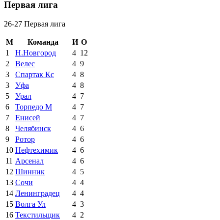
Первая лига
26-27 Первая лига
М
Команда
И
О
1
Н.Новгород
4
12
2
Велес
4
9
3
Спартак Кс
4
8
3
Уфа
4
8
5
Урал
4
7
6
Торпедо М
4
7
7
Енисей
4
7
8
Челябинск
4
6
9
Ротор
4
6
10
Нефтехимик
4
6
11
Арсенал
4
6
12
Шинник
4
5
13
Сочи
4
4
14
Ленинградец
4
4
15
Волга Ул
4
3
16
Текстильщик
4
2