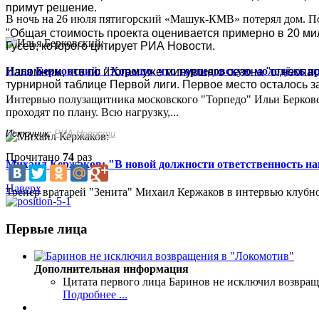
примут решение.
В ночь на 26 июля пятигорский «Машук-КМВ» потерял дом. Пож
"Общая стоимость проекта оценивается примерно в 20 ми
Гусев, которого цитирует РИА Новости.
Илья Берковский: "Хорошо, что торпедовскую молодёжь п
Напомним, что по итогам уже минувшего сезона "огнеопа
турнирной таблице Первой лиги. Первое место осталось з
Интервью полузащитника московского "Торпедо" Ильи Берковс
проходят по плану. Всю нагрузку,...
Источник:
РИА Новости
Прочитано
74
раз
Михаил Кержаков: "В новой должности ответственность н
Наверх
Тренер вратарей "Зенита" Михаил Кержаков в интервью клубной
Первые лица
Дополнительная информация
Цитата первого лица
Баринов не исключил возвращ
Подробнее ...