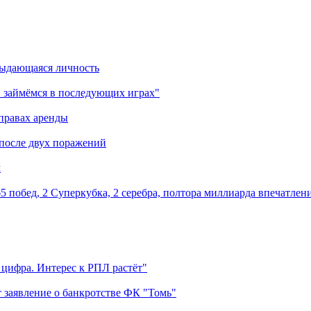
выдающаяся личность
 займёмся в последующих играх"
правах аренды
 после двух поражений
м
5 побед, 2 Суперкубка, 2 серебра, полтора миллиарда впечатлен
 цифра. Интерес к РПЛ растёт"
 заявление о банкротстве ФК "Томь"