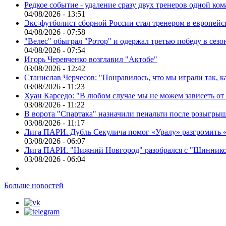
Редкое событие - удаление сразу двух тренеров одной ко
04/08/2026 - 13:51
Экс-футболист сборной России стал тренером в европейс
04/08/2026 - 07:58
"Велес" обыграл "Ротор" и одержал третью победу в сез
04/08/2026 - 07:54
Игорь Черевченко возглавил "Актобе"
03/08/2026 - 12:42
Станислав Черчесов: "Понравилось, что мы играли так, 
03/08/2026 - 11:23
Хуан Карседо: "В любом случае мы не можем зависеть от
03/08/2026 - 11:22
В ворота "Спартака" назначили пенальти после розыгрыш
03/08/2026 - 11:17
Лига ПАРИ. Дубль Секулича помог «Уралу» разгромить
03/08/2026 - 06:07
Лига ПАРИ. "Нижний Новгород" разобрался с "Шинник
03/08/2026 - 06:04
Больше новостей