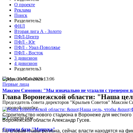
О проекте
Реклама
Поиск
Разделитель2
ФНЛ
Вторая лига А - Золото
ПФЛ-Центр
ПФЛ - Юг
ПФЛ - Урал-Поволжье
ПФЛ - Восток
3 дивизион
4 дивизион
Разделитель3
Среда, 20 Май 2026 13:06
Первые лица
Максим Симонов: "Мы изначально не угадали с тренером на
Глава Воронежской области: "Наша цель
Председатель совета директоров "Крыльев Советов" Максим Си
кадровой ошибке...
Строительство нового стадиона в Воронеже для местного 
Воронежской области Александр Гусев.
Сгорела база "Машука"
По словам главы региона, сейчас власти находятся на ф