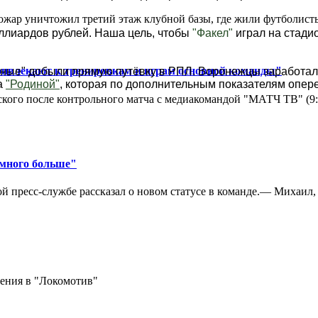
ар уничтожил третий этаж клубной базы, где жили футболисты. 
ллиардов рублей. Наша цель, чтобы
"Факел"
играл на стадио
ривлекают к тренировкам и играм основной команды"
сные" добыли прямую путёвку в РПЛ. Воронежцы заработали
а
"Родиной"
, которая по дополнительным показателям опер
кого после контрольного матча с медиакомандой "МАТЧ ТВ" (9
амного больше"
 пресс-службе рассказал о новом статусе в команде.— Михаил, к
ения в "Локомотив"