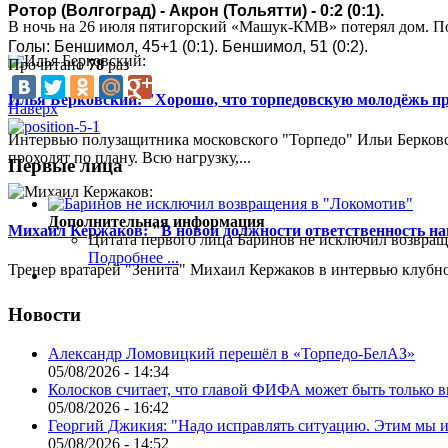
Ротор (Волгоград) - Акрон (Тольятти) - 0:2 (0:1).
В ночь на 26 июля пятигорский «Машук-КМВ» потерял дом. Пож
Голы: Беншимол, 45+1 (0:1). Беншимол, 51 (0:2).
Прочитано
78
раз
Илья Берковский: "Хорошо, что торпедовскую молодёжь п
Наверх
Интервью полузащитника московского "Торпедо" Ильи Берковс
проходят по плану. Всю нагрузку,...
Первые лица
Дополнительная информация
Михаил Кержаков: "В новой должности ответственность н
Цитата первого лица
Баринов не исключил возвращ
Подробнее ...
Тренер вратарей "Зенита" Михаил Кержаков в интервью клубной
Новости
Александр Ломовицкий перешёл в «Торпедо-БелАЗ»
05/08/2026 - 14:34
Колосков считает, что главой ФИФА может быть только 
05/08/2026 - 16:42
Георгий Джикия: "Надо исправлять ситуацию. Этим мы и
05/08/2026 - 14:52