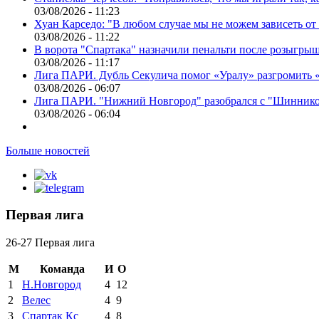
03/08/2026 - 11:23
Хуан Карседо: "В любом случае мы не можем зависеть от
03/08/2026 - 11:22
В ворота "Спартака" назначили пенальти после розыгрыш
03/08/2026 - 11:17
Лига ПАРИ. Дубль Секулича помог «Уралу» разгромить
03/08/2026 - 06:07
Лига ПАРИ. "Нижний Новгород" разобрался с "Шинник
03/08/2026 - 06:04
Больше новостей
Первая лига
26-27 Первая лига
М
Команда
И
О
1
Н.Новгород
4
12
2
Велес
4
9
3
Спартак Кс
4
8