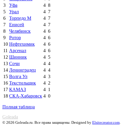
3
Уфа
4
8
5
Урал
4
7
6
Торпедо М
4
7
7
Енисей
4
7
8
Челябинск
4
6
9
Ротор
4
6
10
Нефтехимик
4
6
11
Арсенал
4
6
12
Шинник
4
5
13
Сочи
4
4
14
Ленинградец
4
4
15
Волга Ул
4
3
16
Текстильщик
4
2
17
КАМАЗ
4
1
18
СКА-Хабаровск
4
0
Полная таблица
Goleada
© 2026 Goleada.ru. Все права защищены. Designed by
Elsitecreator.com
.