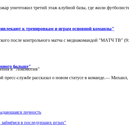
ар уничтожил третий этаж клубной базы, где жили футболисты. 
ривлекают к тренировкам и играм основной команды"
кого после контрольного матча с медиакомандой "МАТЧ ТВ" (9
амного больше"
ения в "Локомотив"
 пресс-службе рассказал о новом статусе в команде.— Михаил, к
выдающаяся личность
 займёмся в последующих играх"