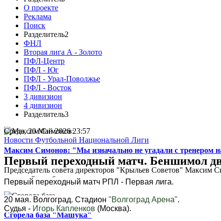
О проекте
Реклама
Поиск
Разделитель2
ФНЛ
Вторая лига А - Золото
ПФЛ-Центр
ПФЛ - Юг
ПФЛ - Урал-Поволжье
ПФЛ - Восток
3 дивизион
4 дивизион
Разделитель3
Среда, 20 Май 2026 23:57
Новости Футбольной Национальной Лиги
Максим Симонов: "Мы изначально не угадали с тренером на
Первый переходный матч. Беншимол дв
Председатель совета директоров "Крыльев Советов" Максим Си
кадровой ошибке...
Первый переходный матч РПЛ - Первая лига.
20 мая. Волгоград. Стадион
"Волгоград Арена"
.
Судья -
Игорь Капленков
(Москва).
Сгорела база "Машука"