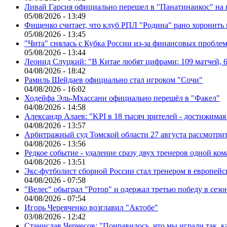
Ливай Гарсия официально перешел в "Панатинаикос" на 
05/08/2026 - 13:49
Фищенко считает, что клуб РПЛ "Родина" рано хоронить
05/08/2026 - 13:45
"Чита" снялась с Кубка России из-за финансовых пробле
05/08/2026 - 13:44
Леонид Слуцкий: "В Китае любят цифрами: 109 матчей, 6
04/08/2026 - 18:42
Рамиль Шейдаев официально стал игроком "Сочи"
04/08/2026 - 16:02
Ходейфа Эль-Мхассани официально перешёл в "Факел"
04/08/2026 - 14:58
Александр Алаев: "KPI в 18 тысяч зрителей - достижимая
04/08/2026 - 13:57
Арбитражный суд Томской области 27 августа рассмотрит
04/08/2026 - 13:56
Редкое событие - удаление сразу двух тренеров одной ко
04/08/2026 - 13:51
Экс-футболист сборной России стал тренером в европейс
04/08/2026 - 07:58
"Велес" обыграл "Ротор" и одержал третью победу в сез
04/08/2026 - 07:54
Игорь Черевченко возглавил "Актобе"
03/08/2026 - 12:42
Станислав Черчесов: "Понравилось, что мы играли так, 