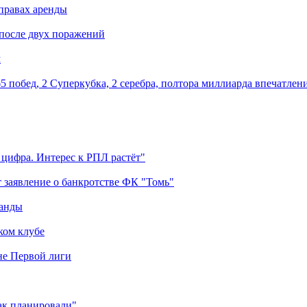
правах аренды
 после двух поражений
м
5 побед, 2 Суперкубка, 2 серебра, полтора миллиарда впечатлен
 цифра. Интерес к РПЛ растёт"
 заявление о банкротстве ФК "Томь"
манды
ком клубе
оне Первой лиги
как планировали"